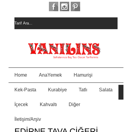
Home
AnaYemek
Hamurişi
Kek-Pasta
Kurabiye
Tatlı
Salata
HURM
E
ALI
KEK
İçecek
Kahvaltı
Diğer
MEYVELİ BORCAM
N
PASTASI
İletişim/Arşiv
MİSKET
Y
KURABİYE
EDİRNE TAVA CİĞERİ