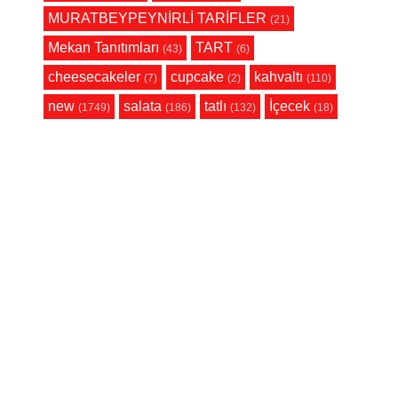
MURATBEYPEYNİRLİ TARİFLER
(21)
Mekan Tanıtımları
TART
(43)
(6)
cheesecakeler
cupcake
kahvaltı
(7)
(2)
(110)
new
salata
tatlı
İçecek
(1749)
(186)
(132)
(18)