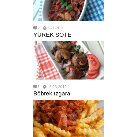
2
2-21-2020
YÜREK SOTE
1
12-23-2019
Böbrek ızgara