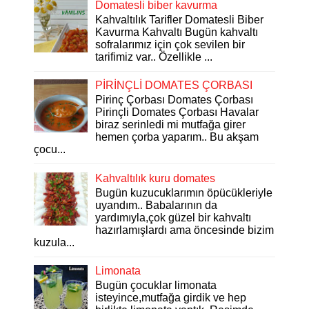
Domatesli biber kavurma
Kahvaltılık Tarifler Domatesli Biber
Kavurma Kahvaltı Bugün kahvaltı
sofralarımız için çok sevilen bir
tarifimiz var.. Özellikle ...
PİRİNÇLİ DOMATES ÇORBASI
Pirinç Çorbası Domates Çorbası
Pirinçli Domates Çorbası Havalar
biraz serinledi mi mutfağa girer
hemen çorba yaparım.. Bu akşam
çocu...
Kahvaltılık kuru domates
Bugün kuzucuklarımın öpücükleriyle
uyandım.. Babalarının da
yardımıyla,çok güzel bir kahvaltı
hazırlamışlardı ama öncesinde bizim
kuzula...
Limonata
Bugün çocuklar limonata
isteyince,mutfağa girdik ve hep