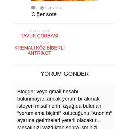
9
5-21-2013
Ciğer sote
SONRAKI KAYIT
TAVUK ÇORBASI
ÖNCEKI KAYIT
KREMALI KÖZ BİBERLİ
ANTRİKOT
YORUM GÖNDER
Blogger veya gmail hesabı
bulunmayan,ancak yorum bırakmak
isteyen misafirlerim aşağıda bulunan
"yorumlama biçimi" kutucuğunu "Anonim"
ayarına getirmeleri yeterli olacaktır...
Mesajınızı yazdıktan sonra isminizi