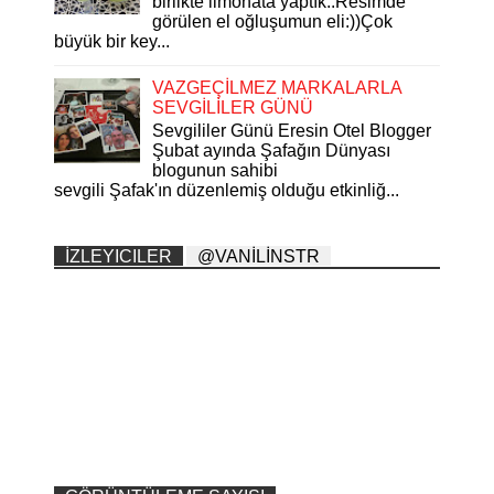
birlikte limonata yaptık..Resimde
görülen el oğluşumun eli:))Çok
büyük bir key...
VAZGEÇİLMEZ MARKALARLA
SEVGİLİLER GÜNÜ
Sevgililer Günü Eresin Otel Blogger
Şubat ayında Şafağın Dünyası
blogunun sahibi
sevgili Şafak'ın düzenlemiş olduğu etkinliğ...
İZLEYICILER
@VANİLİNSTR