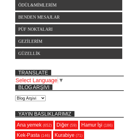
ÖDÜL&MİMLERİM
BENDEN MESAJLAR
PÜF NOKTALARI
GEZİLERİM
GÜZELLİK
TRANSLATE
Select Language
▼
BLOG ARŞIVI
YAYIN BASLIKLARIMIZ
Ana yemek
Diğer
Hamur İşi
(652)
(59)
(186)
Kek-Pasta
Kurabiye
(146)
(71)