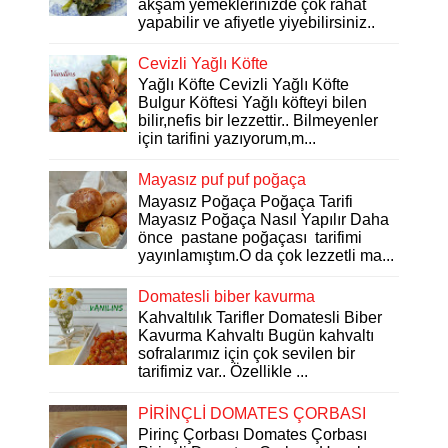
akşam yemeklerinizde çok rahat
yapabilir ve afiyetle yiyebilirsiniz..
Cevizli Yağlı Köfte
Yağlı Köfte Cevizli Yağlı Köfte
Bulgur Köftesi Yağlı köfteyi bilen
bilir,nefis bir lezzettir.. Bilmeyenler
için tarifini yazıyorum,m...
Mayasız puf puf poğaça
Mayasız Poğaça Poğaça Tarifi
Mayasız Poğaça Nasıl Yapılır Daha
önce pastane poğaçası tarifimi
yayınlamıştım.O da çok lezzetli ma...
Domatesli biber kavurma
Kahvaltılık Tarifler Domatesli Biber
Kavurma Kahvaltı Bugün kahvaltı
sofralarımız için çok sevilen bir
tarifimiz var.. Özellikle ...
PİRİNÇLİ DOMATES ÇORBASI
Pirinç Çorbası Domates Çorbası