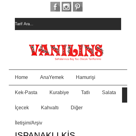
Home
AnaYemek
Hamurişi
Kek-Pasta
Kurabiye
Tatlı
Salata
HURM
E
ALI
KEK
İçecek
Kahvaltı
Diğer
MEYVELİ BORCAM
N
PASTASI
İletişim/Arşiv
MİSKET
Y
KURABİYE
ISPANAKLI KİŞ