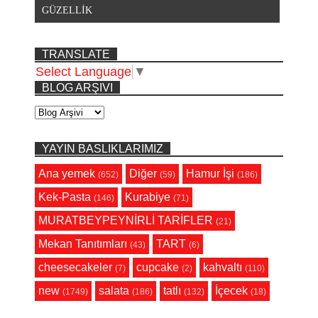
GÜZELLİK
TRANSLATE
Select Language
▼
BLOG ARŞIVI
YAYIN BASLIKLARIMIZ
Ana yemek
Diğer
Hamur İşi
(652)
(59)
(186)
Kek-Pasta
Kurabiye
(146)
(71)
MURATBEYPEYNİRLİ TARİFLER
(21)
Mekan Tanıtımları
TART
(43)
(6)
cheesecakeler
cupcake
kahvaltı
(7)
(2)
(110)
new
salata
tatlı
İçecek
(1749)
(186)
(132)
(18)