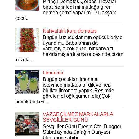
Pirinçli Domates Çorbası Havalar
biraz serinledi mi mutfağa girer
hemen çorba yaparım.. Bu akşam
çocu...
Kahvaltılık kuru domates
Bugün kuzucuklarımın öpücükleriyle
uyandım.. Babalarının da
yardımıyla,çok güzel bir kahvaltı
hazırlamışlardı ama öncesinde bizim
kuzula...
Limonata
Bugün çocuklar limonata
isteyince,mutfağa girdik ve hep
birlikte limonata yaptık..Resimde
görülen el oğluşumun eli:))Çok
büyük bir key...
VAZGEÇİLMEZ MARKALARLA
SEVGİLİLER GÜNÜ
Sevgililer Günü Eresin Otel Blogger
Şubat ayında Şafağın Dünyası
blogunun sahibi