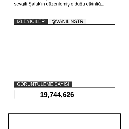
sevgili Şafak'ın düzenlemiş olduğu etkinliğ...
İZLEYICILER
@VANİLİNSTR
GÖRÜNTÜLEME SAYISI
19,744,626