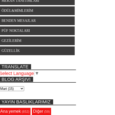
MEKAN TANITIMLARI
ÖDÜL&MİMLERİM
BENDEN MESAJLAR
PÜF NOKTALARI
GEZİLERİM
GÜZELLİK
TRANSLATE
Select Language
▼
BLOG ARŞIVI
YAYIN BASLIKLARIMIZ
Ana yemek
Diğer
(652)
(59)