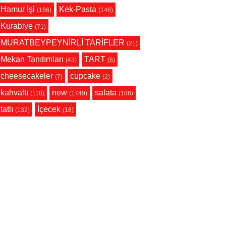
Hamur İşi
Kek-Pasta
(186)
(146)
Kurabiye
(71)
MURATBEYPEYNİRLİ TARİFLER
(21)
Mekan Tanıtımları
TART
(43)
(6)
cheesecakeler
cupcake
(7)
(2)
kahvaltı
new
salata
(110)
(1749)
(186)
tatlı
İçecek
(132)
(18)