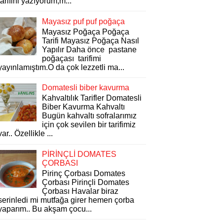
tarifini yazıyorum,m...
Mayasız puf puf poğaça
Mayasız Poğaça Poğaça
Tarifi Mayasız Poğaça Nasıl
Yapılır Daha önce pastane
poğaçası tarifimi
yayınlamıştım.O da çok lezzetli ma...
Domatesli biber kavurma
Kahvaltılık Tarifler Domatesli
Biber Kavurma Kahvaltı
Bugün kahvaltı sofralarımız
için çok sevilen bir tarifimiz
var.. Özellikle ...
PİRİNÇLİ DOMATES
ÇORBASI
Pirinç Çorbası Domates
Çorbası Pirinçli Domates
Çorbası Havalar biraz
serinledi mi mutfağa girer hemen çorba
yaparım.. Bu akşam çocu...