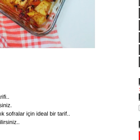
ifi..
siniz.
sofralar için ideal bir tarif..
irsiniz..