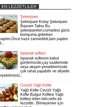
EN LEZZETLILER
Şekerpare
Şekerpare Kolay Şekerpare
Bayram Tatlısı Bu
şekerpareleri,cumartesi günü
komşuma giderken
yaptım.Önce hazır zannedildi,ben yaptım
d...
Ispanak suflesi
Ispanak suflesini kabul
günlerinizde,çay saatlerinde
veya akşam yemeklerinizde
çok rahat yapabilir ve afiyetle
yiyebilirsiniz..
Cevizli Yağlı Köfte
Yağlı Köfte Cevizli Yağlı
Köfte Bulgur Köftesi Yağlı
köfteyi bilen bilir,nefis bir
lezzettir.. Bilmeyenler için