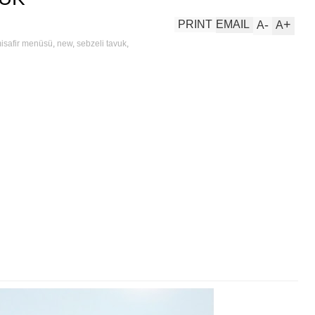
-
+
PRINT
EMAIL
A
A
isafir menüsü
,
new
,
sebzeli tavuk
,