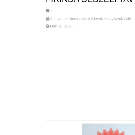
2
Ana yemek
,
fırında sebzeli tavuk
,
kolay tavuk tarifi
,
m
tavuk yemekleri
,
tavuklu yemekler
Mart 26, 2020