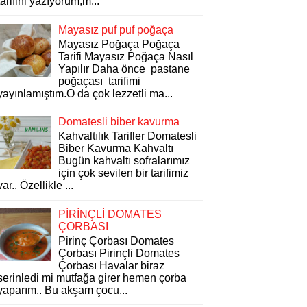
tarifini yazıyorum,m...
Mayasız puf puf poğaça
Mayasız Poğaça Poğaça
Tarifi Mayasız Poğaça Nasıl
Yapılır Daha önce pastane
poğaçası tarifimi
yayınlamıştım.O da çok lezzetli ma...
Domatesli biber kavurma
Kahvaltılık Tarifler Domatesli
Biber Kavurma Kahvaltı
Bugün kahvaltı sofralarımız
için çok sevilen bir tarifimiz
var.. Özellikle ...
PİRİNÇLİ DOMATES
ÇORBASI
Pirinç Çorbası Domates
Çorbası Pirinçli Domates
Çorbası Havalar biraz
serinledi mi mutfağa girer hemen çorba
yaparım.. Bu akşam çocu...