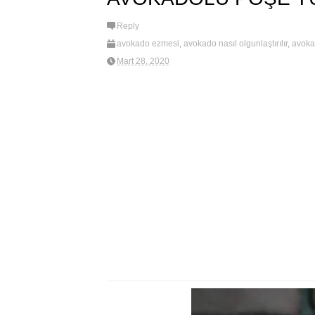
Reply
avokado ezmesi
,
avokado nasıl olgunlaştırılır
,
avoka
poşe yumurta nasıl yapılır
,
poşe yumurta tarifi
Mart 28, 2020