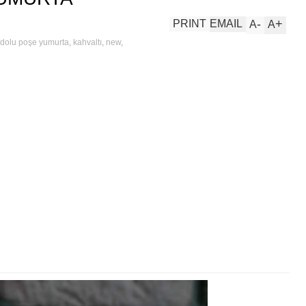
-
+
PRINT
EMAIL
A
A
dolu poşe yumurta
,
kahvaltı
,
new
,