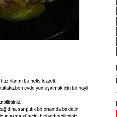
azırladım bu nefis lezzeti..
mutlaka,ben evde yumuşatmak için bir hayli
bilirsiniz..
ğıdına sarıp,ılık bir ortamda bekletin.
unlaşma sürecini hızlandırabilirsiniz..