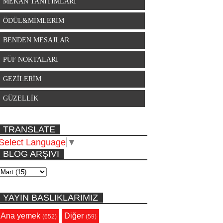
MEKAN TANITIMLARI
ÖDÜL&MİMLERİM
BENDEN MESAJLAR
PÜF NOKTALARI
GEZİLERİM
GÜZELLİK
TRANSLATE
Select Language
▼
BLOG ARŞIVI
YAYIN BASLIKLARIMIZ
Ana yemek
Diğer
(652)
(59)