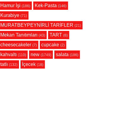
Hamur İşi
Kek-Pasta
(186)
(146)
Kurabiye
(71)
MURATBEYPEYNİRLİ TARİFLER
(21)
Mekan Tanıtımları
TART
(43)
(6)
cheesecakeler
cupcake
(7)
(2)
kahvaltı
new
salata
(110)
(1749)
(186)
tatlı
İçecek
(132)
(18)