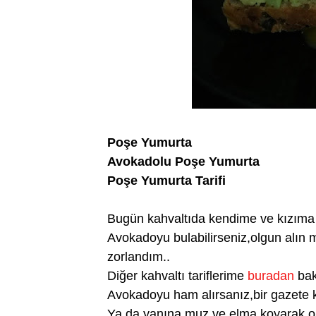
Poşe Yumurta
Avokadolu Poşe Yumurta
Poşe Yumurta Tarifi
Bugün kahvaltıda kendime ve kızıma h
Avokadoyu bulabilirseniz,olgun alın 
zorlandım..
Diğer kahvaltı tariflerime
buradan
baka
Avokadoyu ham alırsanız,bir gazete ka
Ya da yanına muz ve elma koyarak,olg