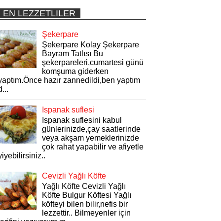
EN LEZZETLILER
Şekerpare
Şekerpare Kolay Şekerpare
Bayram Tatlısı Bu
şekerpareleri,cumartesi günü
komşuma giderken
yaptım.Önce hazır zannedildi,ben yaptım
d...
Ispanak suflesi
Ispanak suflesini kabul
günlerinizde,çay saatlerinde
veya akşam yemeklerinizde
çok rahat yapabilir ve afiyetle
yiyebilirsiniz..
Cevizli Yağlı Köfte
Yağlı Köfte Cevizli Yağlı
Köfte Bulgur Köftesi Yağlı
köfteyi bilen bilir,nefis bir
lezzettir.. Bilmeyenler için