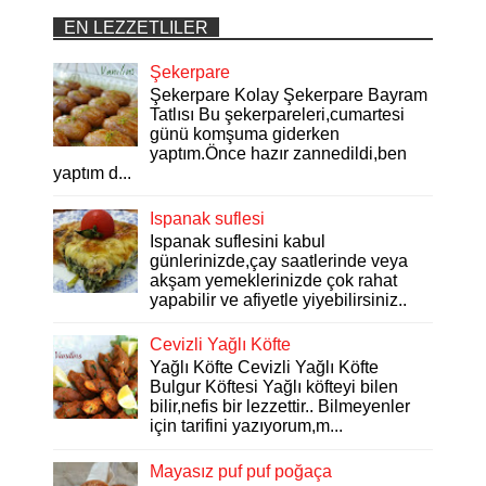
EN LEZZETLILER
Şekerpare
Şekerpare Kolay Şekerpare Bayram
Tatlısı Bu şekerpareleri,cumartesi
günü komşuma giderken
yaptım.Önce hazır zannedildi,ben
yaptım d...
Ispanak suflesi
Ispanak suflesini kabul
günlerinizde,çay saatlerinde veya
akşam yemeklerinizde çok rahat
yapabilir ve afiyetle yiyebilirsiniz..
Cevizli Yağlı Köfte
Yağlı Köfte Cevizli Yağlı Köfte
Bulgur Köftesi Yağlı köfteyi bilen
bilir,nefis bir lezzettir.. Bilmeyenler
için tarifini yazıyorum,m...
Mayasız puf puf poğaça