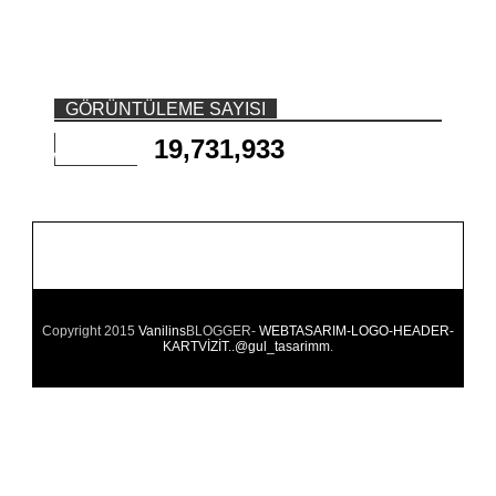
GÖRÜNTÜLEME SAYISI
19,731,933
Copyright 2015
Vanilins
BLOGGER-
WEBTASARIM-LOGO-HEADER-
KARTVİZİT..@gul_tasarimm
.