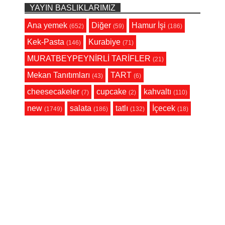
YAYIN BASLIKLARIMIZ
Ana yemek
Diğer
Hamur İşi
(652)
(59)
(186)
Kek-Pasta
Kurabiye
(146)
(71)
MURATBEYPEYNİRLİ TARİFLER
(21)
Mekan Tanıtımları
TART
(43)
(6)
cheesecakeler
cupcake
kahvaltı
(7)
(2)
(110)
new
salata
tatlı
İçecek
(1749)
(186)
(132)
(18)