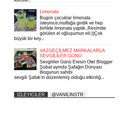
Limonata
Bugün çocuklar limonata
isteyince,mutfağa girdik ve hep
birlikte limonata yaptık..Resimde
görülen el oğluşumun eli:))Çok
büyük bir key...
VAZGEÇİLMEZ MARKALARLA
SEVGİLİLER GÜNÜ
Sevgililer Günü Eresin Otel Blogger
Şubat ayında Şafağın Dünyası
blogunun sahibi
sevgili Şafak'ın düzenlemiş olduğu etkinliğ...
İZLEYICILER
@VANİLİNSTR