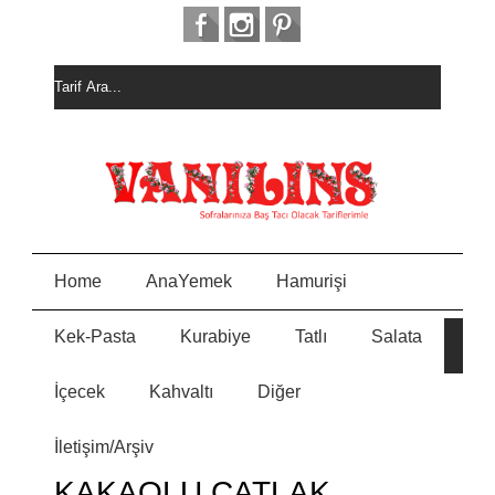
Home
AnaYemek
Hamurişi
Kek-Pasta
Kurabiye
Tatlı
Salata
HURM
E
ALI
KEK
İçecek
Kahvaltı
Diğer
MEYVELİ BORCAM
N
PASTASI
İletişim/Arşiv
MİSKET
Y
KURABİYE
KAKAOLU ÇATLAK