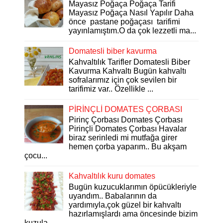
Mayasız Poğaça Poğaça Tarifi
Mayasız Poğaça Nasıl Yapılır Daha
önce pastane poğaçası tarifimi
yayınlamıştım.O da çok lezzetli ma...
Domatesli biber kavurma
Kahvaltılık Tarifler Domatesli Biber
Kavurma Kahvaltı Bugün kahvaltı
sofralarımız için çok sevilen bir
tarifimiz var.. Özellikle ...
PİRİNÇLİ DOMATES ÇORBASI
Pirinç Çorbası Domates Çorbası
Pirinçli Domates Çorbası Havalar
biraz serinledi mi mutfağa girer
hemen çorba yaparım.. Bu akşam
çocu...
Kahvaltılık kuru domates
Bugün kuzucuklarımın öpücükleriyle
uyandım.. Babalarının da
yardımıyla,çok güzel bir kahvaltı
hazırlamışlardı ama öncesinde bizim
kuzula...