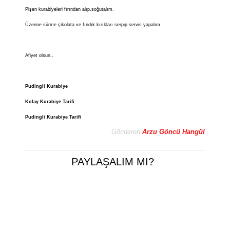
Pişen kurabiyeleri fırından alıp,soğutalım.
Üzerine sürme çikolata ve fındık kırıkları serpip servis yapalım.
Afiyet olsun..
Pudingli Kurabiye
Kolay Kurabiye Tarifi
Pudingli Kurabiye Tarifi
Gönderen
Arzu Göncü Hangül
PAYLAŞALIM MI?