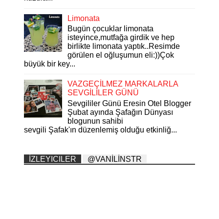
Limonata
Bugün çocuklar limonata
isteyince,mutfağa girdik ve hep
birlikte limonata yaptık..Resimde
görülen el oğluşumun eli:))Çok
büyük bir key...
VAZGEÇİLMEZ MARKALARLA
SEVGİLİLER GÜNÜ
Sevgililer Günü Eresin Otel Blogger
Şubat ayında Şafağın Dünyası
blogunun sahibi
sevgili Şafak'ın düzenlemiş olduğu etkinliğ...
İZLEYICILER
@VANİLİNSTR