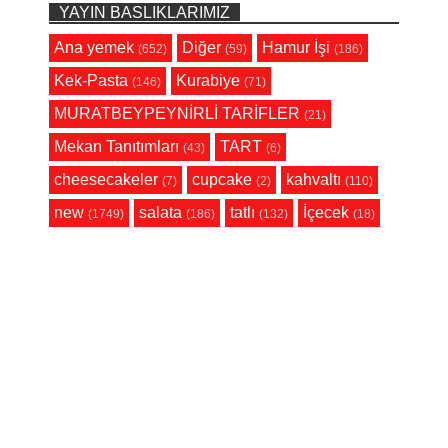
YAYIN BASLIKLARIMIZ
Ana yemek
Diğer
Hamur İşi
(652)
(59)
(186)
Kek-Pasta
Kurabiye
(146)
(71)
MURATBEYPEYNİRLİ TARİFLER
(21)
Mekan Tanıtımları
TART
(43)
(6)
cheesecakeler
cupcake
kahvaltı
(7)
(2)
(110)
new
salata
tatlı
İçecek
(1749)
(186)
(132)
(18)