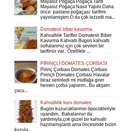
Mayasız Poğaça Poğaça Tarifi
Mayasız Poğaça Nasıl Yapılır Daha
önce pastane poğaçası tarifimi
yayınlamıştım.O da çok lezzetli ma...
Domatesli biber kavurma
Kahvaltılık Tarifler Domatesli Biber
Kavurma Kahvaltı Bugün kahvaltı
sofralarımız için çok sevilen bir
tarifimiz var.. Özellikle ...
PİRİNÇLİ DOMATES ÇORBASI
Pirinç Çorbası Domates Çorbası
Pirinçli Domates Çorbası Havalar
biraz serinledi mi mutfağa girer
hemen çorba yaparım.. Bu akşam
çocu...
Kahvaltılık kuru domates
Bugün kuzucuklarımın öpücükleriyle
uyandım.. Babalarının da
yardımıyla,çok güzel bir kahvaltı
hazırlamışlardı ama öncesinde bizim
kuzula...