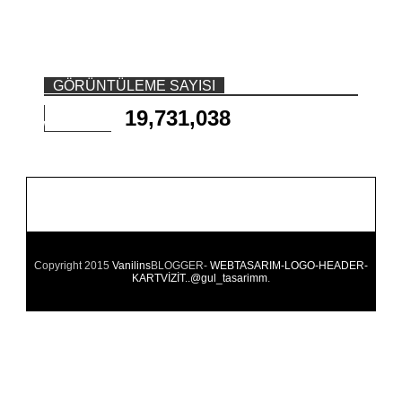
GÖRÜNTÜLEME SAYISI
19,731,038
Copyright 2015
Vanilins
BLOGGER-
WEBTASARIM-LOGO-HEADER-
KARTVİZİT..@gul_tasarimm
.