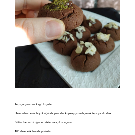
Tepsiye yanmaz kağıt koyalım.
Hamurdan ceviz büyüklüğünde parçalar koparıp yuvarlayarak tepsiye dizelim.
Bütün hamur bittiğinde ortalarına çukur açalım.
180 derecelik fırında pişirelim.