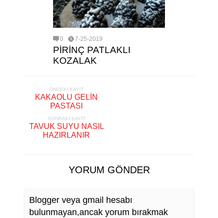
0
7-25-2019
PİRİNÇ PATLAKLI
KOZALAK
ÖNCEKI KAYIT
KAKAOLU GELİN
PASTASI
SONRAKI KAYIT
TAVUK SUYU NASIL
HAZIRLANIR
YORUM GÖNDER
Blogger veya gmail hesabı
bulunmayan,ancak yorum bırakmak