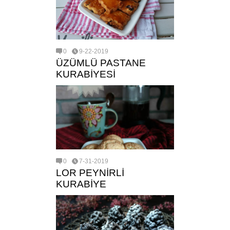
0
9-22-2019
ÜZÜMLÜ PASTANE
KURABİYESİ
0
7-31-2019
LOR PEYNİRLİ
KURABİYE