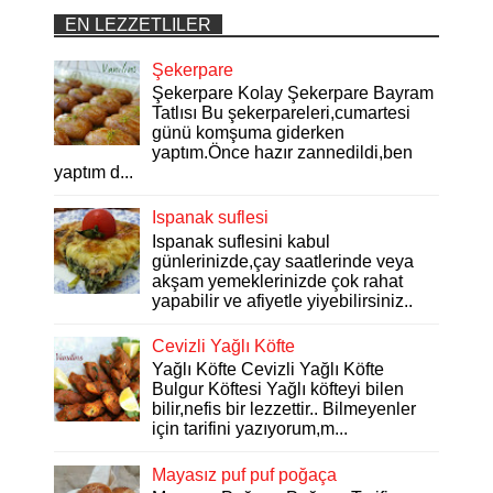
EN LEZZETLILER
Şekerpare
Şekerpare Kolay Şekerpare Bayram
Tatlısı Bu şekerpareleri,cumartesi
günü komşuma giderken
yaptım.Önce hazır zannedildi,ben
yaptım d...
Ispanak suflesi
Ispanak suflesini kabul
günlerinizde,çay saatlerinde veya
akşam yemeklerinizde çok rahat
yapabilir ve afiyetle yiyebilirsiniz..
Cevizli Yağlı Köfte
Yağlı Köfte Cevizli Yağlı Köfte
Bulgur Köftesi Yağlı köfteyi bilen
bilir,nefis bir lezzettir.. Bilmeyenler
için tarifini yazıyorum,m...
Mayasız puf puf poğaça