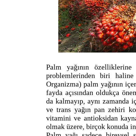
Palm yağının özelliklerin
problemlerinden biri halin
Organizma) palm yağının içer
fayda açısından oldukça öne
da kalmayıp, aynı zamanda iç
ve trans yağın pan zehiri k
vitamini ve antioksidan kaynağ
olmak üzere, birçok konuda ins
Palm yağı sadece bireysel s