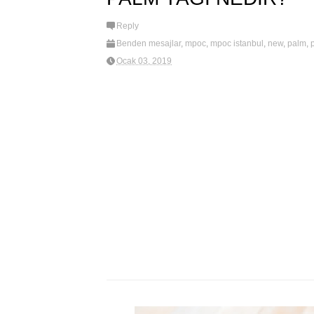
Reply
Benden mesajlar
,
mpoc
,
mpoc istanbul
,
new
,
palm
,
hakkında
,
Palm Yağı nedir
,
palmoil
,
palmyağı
,
palmy
Ocak 03, 2019