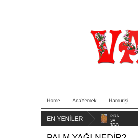
Home
AnaYemek
Hamurişi
MİSKET
PORTAKA
PIRA
EN YENİLER
KURABİYE
LLI KEK
SA
TAVA
PALM YAĞI NEDİR?