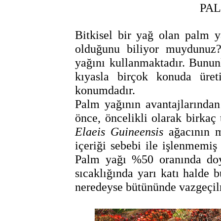
PAL
Bitkisel bir yağ olan palm 
olduğunu biliyor muydunuz
yağını kullanmaktadır. Bununl
kıyasla birçok konuda üreti
konumdadır.
Palm yağının avantajlarında
önce, öncelikli olarak birkaç
Elaeis Guineensis
ağacının m
içeriği sebebi ile işlenmemiş 
Palm yağı %50 oranında doym
sıcaklığında yarı katı halde 
neredeyse bütününde vazgeçi