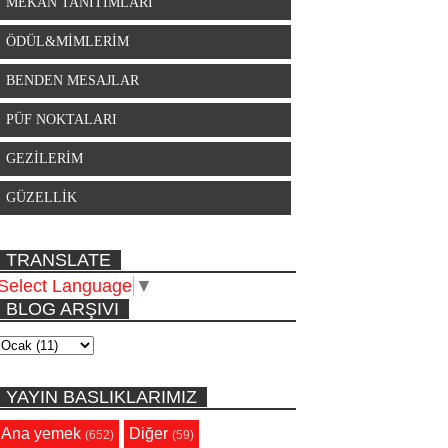
MEKAN TANITIMLARI
ÖDÜL&MİMLERİM
BENDEN MESAJLAR
PÜF NOKTALARI
GEZİLERİM
GÜZELLİK
TRANSLATE
Select Language
▼
BLOG ARŞIVI
YAYIN BASLIKLARIMIZ
Ana yemek
Diğer
(652)
(59)