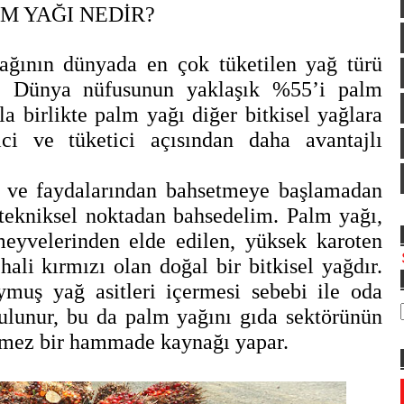
M YAĞI NEDİR?
yağının dünyada en çok tüketilen yağ türü
? Dünya nüfusunun yaklaşık %55’i palm
a birlikte palm yağı diğer bitkisel yağlara
ci ve tüketici açısından daha avantajlı
n ve faydalarından bahsetmeye başlamadan
 tekniksel noktadan bahsedelim. Palm yağı,
eyvelerinden elde edilen, yüksek karoten
hali kırmızı olan doğal bir bitkisel yağdır.
uş yağ asitleri içermesi sebebi ile oda
bulunur, bu da palm yağını gıda sektörünün
lmez bir hammade kaynağı yapar.