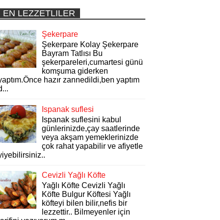
EN LEZZETLILER
Şekerpare
Şekerpare Kolay Şekerpare
Bayram Tatlısı Bu
şekerpareleri,cumartesi günü
komşuma giderken
yaptım.Önce hazır zannedildi,ben yaptım
d...
Ispanak suflesi
Ispanak suflesini kabul
günlerinizde,çay saatlerinde
veya akşam yemeklerinizde
çok rahat yapabilir ve afiyetle
yiyebilirsiniz..
Cevizli Yağlı Köfte
Yağlı Köfte Cevizli Yağlı
Köfte Bulgur Köftesi Yağlı
köfteyi bilen bilir,nefis bir
lezzettir.. Bilmeyenler için