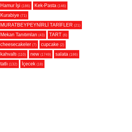
Hamur İşi
Kek-Pasta
(186)
(146)
Kurabiye
(71)
MURATBEYPEYNİRLİ TARİFLER
(21)
Mekan Tanıtımları
TART
(43)
(6)
cheesecakeler
cupcake
(7)
(2)
kahvaltı
new
salata
(110)
(1749)
(186)
tatlı
İçecek
(132)
(18)