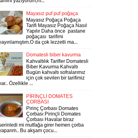
tarifini yazıyorum,m...
Mayasız puf puf poğaça
Mayasız Poğaça Poğaça
Tarifi Mayasız Poğaça Nasıl
Yapılır Daha önce pastane
poğaçası tarifimi
yayınlamıştım.O da çok lezzetli ma...
Domatesli biber kavurma
Kahvaltılık Tarifler Domatesli
Biber Kavurma Kahvaltı
Bugün kahvaltı sofralarımız
için çok sevilen bir tarifimiz
var.. Özellikle ...
PİRİNÇLİ DOMATES
ÇORBASI
Pirinç Çorbası Domates
Çorbası Pirinçli Domates
Çorbası Havalar biraz
serinledi mi mutfağa girer hemen çorba
yaparım.. Bu akşam çocu...