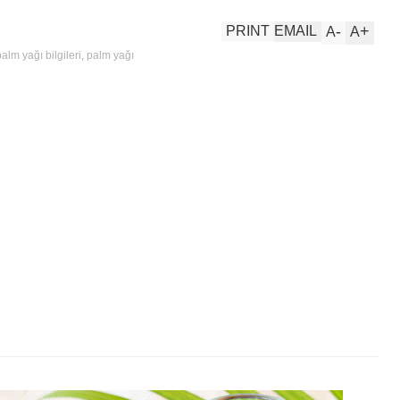
-
+
PRINT
EMAIL
A
A
palm yağı bilgileri
,
palm yağı
ağı dünyası
,
yağ