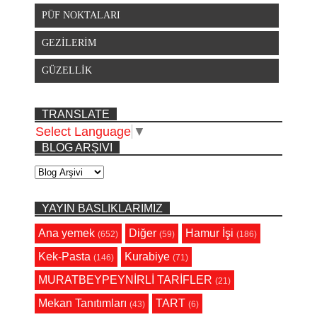
PÜF NOKTALARI
GEZİLERİM
GÜZELLİK
TRANSLATE
Select Language
▼
BLOG ARŞIVI
YAYIN BASLIKLARIMIZ
Ana yemek
Diğer
Hamur İşi
(652)
(59)
(186)
Kek-Pasta
Kurabiye
(146)
(71)
MURATBEYPEYNİRLİ TARİFLER
(21)
Mekan Tanıtımları
TART
(43)
(6)