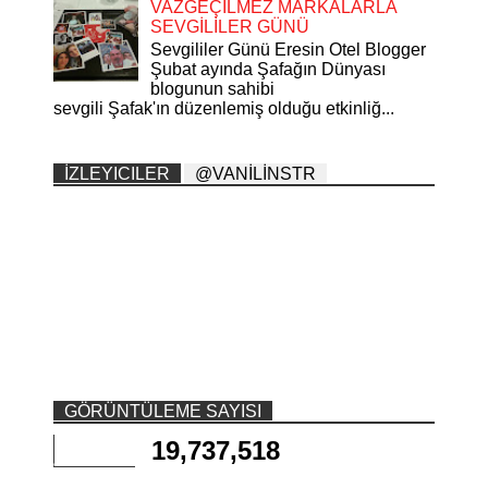
VAZGEÇİLMEZ MARKALARLA
SEVGİLİLER GÜNÜ
Sevgililer Günü Eresin Otel Blogger
Şubat ayında Şafağın Dünyası
blogunun sahibi
sevgili Şafak'ın düzenlemiş olduğu etkinliğ...
İZLEYICILER
@VANİLİNSTR
GÖRÜNTÜLEME SAYISI
19,737,518