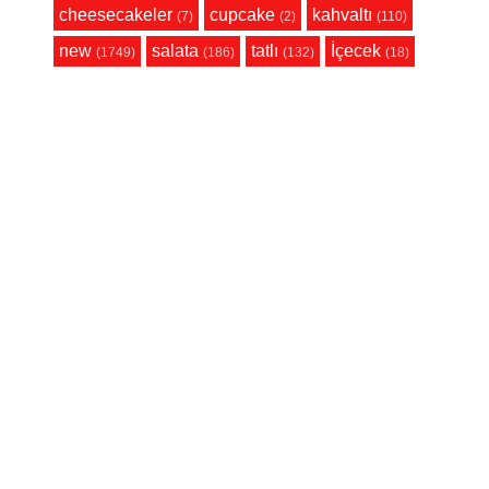
cheesecakeler
cupcake
kahvaltı
(7)
(2)
(110)
new
salata
tatlı
İçecek
(1749)
(186)
(132)
(18)