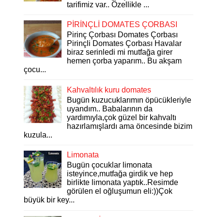
tarifimiz var.. Özellikle ...
PİRİNÇLİ DOMATES ÇORBASI
Pirinç Çorbası Domates Çorbası
Pirinçli Domates Çorbası Havalar
biraz serinledi mi mutfağa girer
hemen çorba yaparım.. Bu akşam
çocu...
Kahvaltılık kuru domates
Bugün kuzucuklarımın öpücükleriyle
uyandım.. Babalarının da
yardımıyla,çok güzel bir kahvaltı
hazırlamışlardı ama öncesinde bizim
kuzula...
Limonata
Bugün çocuklar limonata
isteyince,mutfağa girdik ve hep
birlikte limonata yaptık..Resimde
görülen el oğluşumun eli:))Çok
büyük bir key...