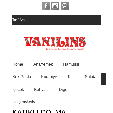
Home
AnaYemek
Hamurişi
Kek-Pasta
Kurabiye
Tatlı
Salata
HUR
E
ALI
KEK
İçecek
Kahvaltı
Diğer
MEYV
N
PASTA
İletişim/Arşiv
MİSK
Y
KURA
KATIKLI DOLMA