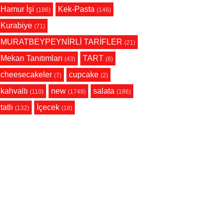
Hamur İşi
Kek-Pasta
(186)
(146)
Kurabiye
(71)
MURATBEYPEYNİRLİ TARİFLER
(21)
Mekan Tanıtımları
TART
(43)
(6)
cheesecakeler
cupcake
(7)
(2)
kahvaltı
new
salata
(110)
(1749)
(186)
tatlı
İçecek
(132)
(18)