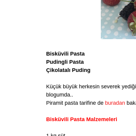
Bisküvili Pasta
Pudingli Pasta
Çikolatalı Puding
Küçük büyük herkesin severek yediğin
blogumda..
Piramit pasta tarifine de
buradan
baka
Bisküvili Pasta Malzemeleri
1 kg.süt