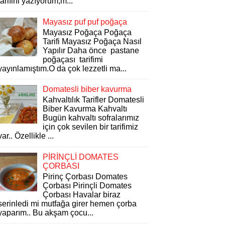
tarifini yazıyorum,m...
Mayasız puf puf poğaça
Mayasız Poğaça Poğaça
Tarifi Mayasız Poğaça Nasıl
Yapılır Daha önce pastane
poğaçası tarifimi
yayınlamıştım.O da çok lezzetli ma...
Domatesli biber kavurma
Kahvaltılık Tarifler Domatesli
Biber Kavurma Kahvaltı
Bugün kahvaltı sofralarımız
için çok sevilen bir tarifimiz
var.. Özellikle ...
PİRİNÇLİ DOMATES
ÇORBASI
Pirinç Çorbası Domates
Çorbası Pirinçli Domates
Çorbası Havalar biraz
serinledi mi mutfağa girer hemen çorba
yaparım.. Bu akşam çocu...