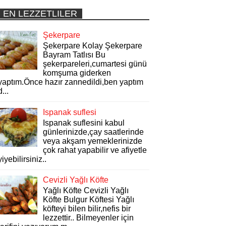
EN LEZZETLILER
Şekerpare
Şekerpare Kolay Şekerpare
Bayram Tatlısı Bu
şekerpareleri,cumartesi günü
komşuma giderken
yaptım.Önce hazır zannedildi,ben yaptım
d...
Ispanak suflesi
Ispanak suflesini kabul
günlerinizde,çay saatlerinde
veya akşam yemeklerinizde
çok rahat yapabilir ve afiyetle
yiyebilirsiniz..
Cevizli Yağlı Köfte
Yağlı Köfte Cevizli Yağlı
Köfte Bulgur Köftesi Yağlı
köfteyi bilen bilir,nefis bir
lezzettir.. Bilmeyenler için