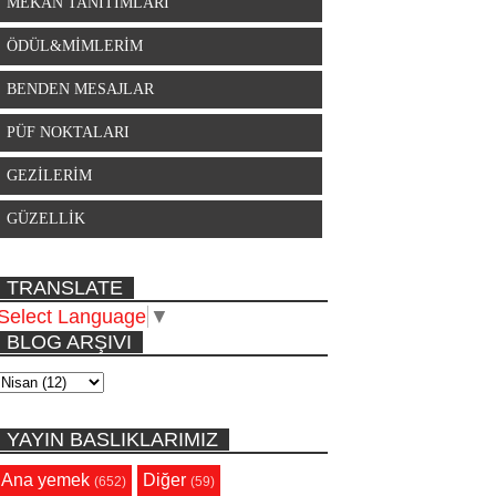
MEKAN TANITIMLARI
ÖDÜL&MİMLERİM
BENDEN MESAJLAR
PÜF NOKTALARI
GEZİLERİM
GÜZELLİK
TRANSLATE
Select Language
▼
BLOG ARŞIVI
YAYIN BASLIKLARIMIZ
Ana yemek
Diğer
(652)
(59)