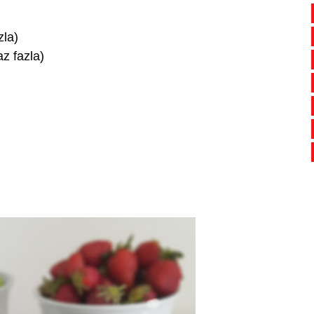
zla)
z fazla)