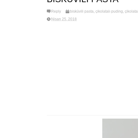
Reply
bisküvili pasta
,
çikolatalı puding
,
çikolatal
Nisan 25, 2018