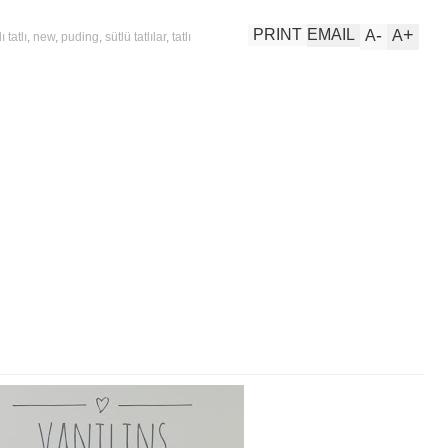
-
+
PRINT
EMAIL
A
A
ı tatlı
,
new
,
puding
,
sütlü tatlılar
,
tatlı