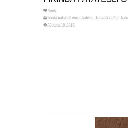
Reply
fırında patatesli omlet
,
kahvaltı
,
kahvaltı tarifleri
,
kahv
MURATBEYPEYNİRLİ TARİFLER
,
new
,
patatesli om
Ağustos 15, 2017