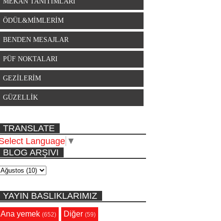
MEKAN TANITIMLARI
ÖDÜL&MİMLERİM
BENDEN MESAJLAR
PÜF NOKTALARI
GEZİLERİM
GÜZELLİK
TRANSLATE
Select Language
▼
BLOG ARŞIVI
YAYIN BASLIKLARIMIZ
Ana yemek
Diğer
(652)
(59)