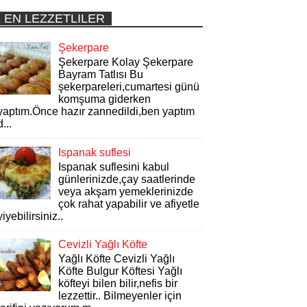
EN LEZZETLILER
Şekerpare
Şekerpare Kolay Şekerpare
Bayram Tatlısı Bu
şekerpareleri,cumartesi günü
komşuma giderken
yaptım.Önce hazır zannedildi,ben yaptım
d...
Ispanak suflesi
Ispanak suflesini kabul
günlerinizde,çay saatlerinde
veya akşam yemeklerinizde
çok rahat yapabilir ve afiyetle
yiyebilirsiniz..
Cevizli Yağlı Köfte
Yağlı Köfte Cevizli Yağlı
Köfte Bulgur Köftesi Yağlı
köfteyi bilen bilir,nefis bir
lezzettir.. Bilmeyenler için