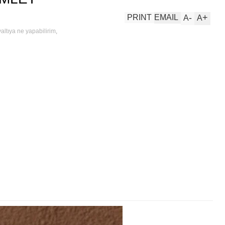
-
+
PRINT
EMAIL
A
A
altıya ne yapabilirim
,
let