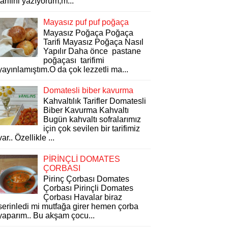
tarifini yazıyorum,m...
Mayasız puf puf poğaça
Mayasız Poğaça Poğaça
Tarifi Mayasız Poğaça Nasıl
Yapılır Daha önce pastane
poğaçası tarifimi
yayınlamıştım.O da çok lezzetli ma...
Domatesli biber kavurma
Kahvaltılık Tarifler Domatesli
Biber Kavurma Kahvaltı
Bugün kahvaltı sofralarımız
için çok sevilen bir tarifimiz
var.. Özellikle ...
PİRİNÇLİ DOMATES
ÇORBASI
Pirinç Çorbası Domates
Çorbası Pirinçli Domates
Çorbası Havalar biraz
serinledi mi mutfağa girer hemen çorba
yaparım.. Bu akşam çocu...