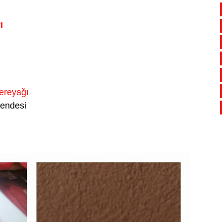
i
ereyağı
rendesi