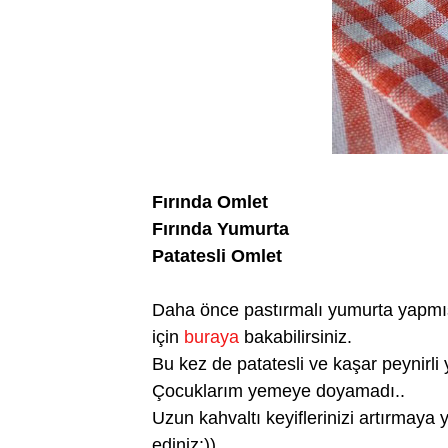
Fırında Omlet
Fırında Yumurta
Patatesli Omlet
Daha önce pastırmalı yumurta yapmışt
için
buraya
bakabilirsiniz.
Bu kez de patatesli ve kaşar peynirli
Çocuklarım yemeye doyamadı..
Uzun kahvaltı keyiflerinizi artırmay
ediniz:))