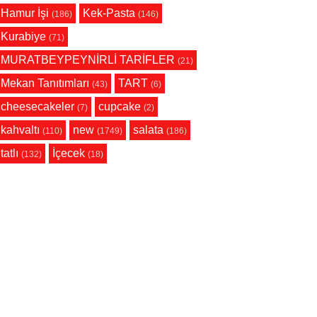
Hamur İşi
Kek-Pasta
(186)
(146)
Kurabiye
(71)
MURATBEYPEYNİRLİ TARİFLER
(21)
Mekan Tanıtımları
TART
(43)
(6)
cheesecakeler
cupcake
(7)
(2)
kahvaltı
new
salata
(110)
(1749)
(186)
tatlı
İçecek
(132)
(18)