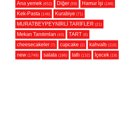
Ana yemek
Diğer
Hamur İşi
(652)
(59)
(186)
Kek-Pasta
Kurabiye
(146)
(71)
MURATBEYPEYNİRLİ TARİFLER
(21)
Mekan Tanıtımları
TART
(43)
(6)
cheesecakeler
cupcake
kahvaltı
(7)
(2)
(110)
new
salata
tatlı
İçecek
(1749)
(186)
(132)
(18)