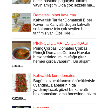
önce pastane poğaçası tarifimi
yayınlamıştım.O da çok lezzetli ma...
Domatesli biber kavurma
Kahvaltılık Tarifler Domatesli Biber
Kavurma Kahvaltı Bugün kahvaltı
sofralarımız için çok sevilen bir
tarifimiz var.. Özellikle ...
PİRİNÇLİ DOMATES ÇORBASI
Pirinç Çorbası Domates Çorbası
Pirinçli Domates Çorbası Havalar
biraz serinledi mi mutfağa girer
hemen çorba yaparım.. Bu akşam
çocu...
Kahvaltılık kuru domates
Bugün kuzucuklarımın öpücükleriyle
uyandım.. Babalarının da
yardımıyla,çok güzel bir kahvaltı
hazırlamışlardı ama öncesinde bizim
kuzula...