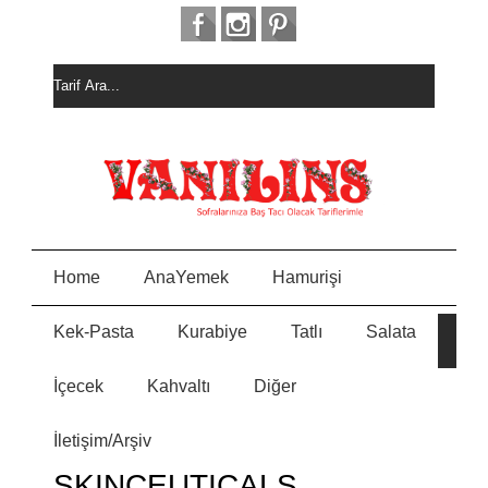
Home
AnaYemek
Hamurişi
Kek-Pasta
Kurabiye
Tatlı
Salata
HURM
E
ALI
KEK
İçecek
Kahvaltı
Diğer
MEYVELİ BORCAM
N
PASTASI
İletişim/Arşiv
MİSKET
Y
KURABİYE
SKINCEUTICALS