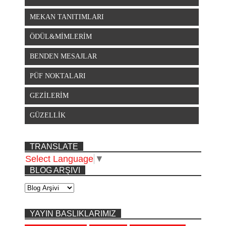
MEKAN TANITIMLARI
ÖDÜL&MİMLERİM
BENDEN MESAJLAR
PÜF NOKTALARI
GEZİLERİM
GÜZELLİK
TRANSLATE
Select Language
▼
BLOG ARŞIVI
YAYIN BASLIKLARIMIZ