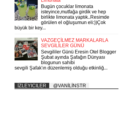
Limonata
Bugün çocuklar limonata
isteyince,mutfağa girdik ve hep
birlikte limonata yaptık..Resimde
görülen el oğluşumun eli:))Çok
büyük bir key...
VAZGEÇİLMEZ MARKALARLA
SEVGİLİLER GÜNÜ
Sevgililer Günü Eresin Otel Blogger
Şubat ayında Şafağın Dünyası
blogunun sahibi
sevgili Şafak'ın düzenlemiş olduğu etkinliğ...
İZLEYICILER
@VANİLİNSTR