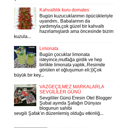
Kahvaltılık kuru domates
Bugün kuzucuklarımın öpücükleriyle
uyandım.. Babalarının da
yardımıyla,çok güzel bir kahvaltı
hazırlamışlardı ama öncesinde bizim
kuzula...
Limonata
Bugün çocuklar limonata
isteyince,mutfağa girdik ve hep
birlikte limonata yaptık..Resimde
görülen el oğluşumun eli:))Çok
büyük bir key...
VAZGEÇİLMEZ MARKALARLA
SEVGİLİLER GÜNÜ
Sevgililer Günü Eresin Otel Blogger
Şubat ayında Şafağın Dünyası
blogunun sahibi
sevgili Şafak'ın düzenlemiş olduğu etkinliğ...