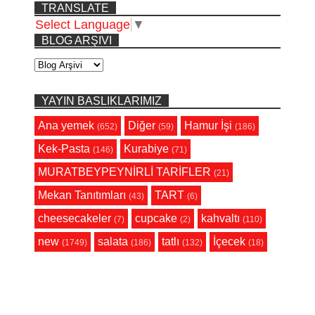
TRANSLATE
Select Language
▼
BLOG ARŞIVI
YAYIN BASLIKLARIMIZ
Ana yemek
Diğer
Hamur İşi
(652)
(59)
(186)
Kek-Pasta
Kurabiye
(146)
(71)
MURATBEYPEYNİRLİ TARİFLER
(21)
Mekan Tanıtımları
TART
(43)
(6)
cheesecakeler
cupcake
kahvaltı
(7)
(2)
(110)
new
salata
tatlı
İçecek
(1749)
(186)
(132)
(18)