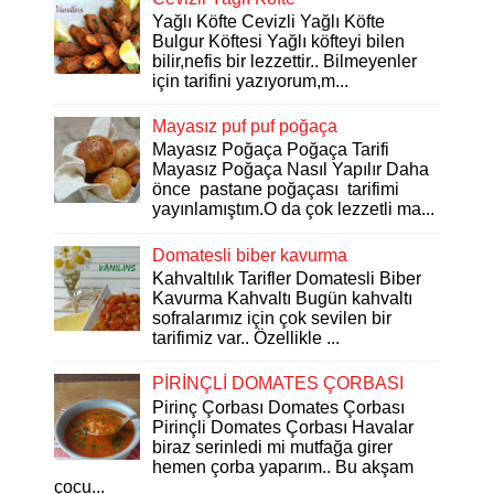
Yağlı Köfte Cevizli Yağlı Köfte
Bulgur Köftesi Yağlı köfteyi bilen
bilir,nefis bir lezzettir.. Bilmeyenler
için tarifini yazıyorum,m...
Mayasız puf puf poğaça
Mayasız Poğaça Poğaça Tarifi
Mayasız Poğaça Nasıl Yapılır Daha
önce pastane poğaçası tarifimi
yayınlamıştım.O da çok lezzetli ma...
Domatesli biber kavurma
Kahvaltılık Tarifler Domatesli Biber
Kavurma Kahvaltı Bugün kahvaltı
sofralarımız için çok sevilen bir
tarifimiz var.. Özellikle ...
PİRİNÇLİ DOMATES ÇORBASI
Pirinç Çorbası Domates Çorbası
Pirinçli Domates Çorbası Havalar
biraz serinledi mi mutfağa girer
hemen çorba yaparım.. Bu akşam
çocu...