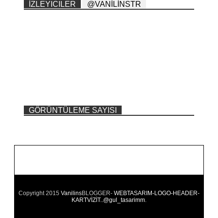
İZLEYICILER
@VANİLİNSTR
GÖRÜNTÜLEME SAYISI
Copyright 2015
Vanilins
BLOGGER-
WEBTASARIM-LOGO-HEADER-
KARTVİZİT..@gul_tasarimm
.