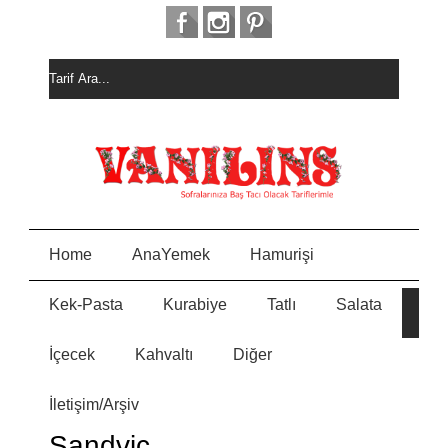
Home
AnaYemek
Hamurişi
Kek-Pasta
Kurabiye
Tatlı
Salata
HURM
E
ALI
KEK
İçecek
Kahvaltı
Diğer
MEYVELİ BORCAM
N
PASTASI
İletişim/Arşiv
MİSKET
Y
KURABİYE
Sandviç