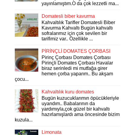
yayınlamıştım.O da çok lezzetli ma...
Domatesli biber kavurma
Kahvaltılık Tarifler Domatesli Biber
Kavurma Kahvaltı Bugün kahvaltı
sofralarımız için çok sevilen bir
tarifimiz var.. Özellikle ...
PİRİNÇLİ DOMATES ÇORBASI
Pirinç Çorbası Domates Çorbası
Pirinçli Domates Çorbası Havalar
biraz serinledi mi mutfağa girer
hemen çorba yaparım.. Bu akşam
çocu...
Kahvaltılık kuru domates
Bugün kuzucuklarımın öpücükleriyle
uyandım.. Babalarının da
yardımıyla,çok güzel bir kahvaltı
hazırlamışlardı ama öncesinde bizim
kuzula...
Limonata