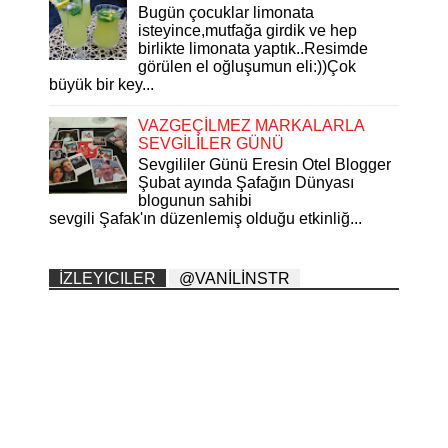
Bugün çocuklar limonata
isteyince,mutfağa girdik ve hep
birlikte limonata yaptık..Resimde
görülen el oğluşumun eli:))Çok
büyük bir key...
VAZGEÇİLMEZ MARKALARLA
SEVGİLİLER GÜNÜ
Sevgililer Günü Eresin Otel Blogger
Şubat ayında Şafağın Dünyası
blogunun sahibi
sevgili Şafak'ın düzenlemiş olduğu etkinliğ...
İZLEYICILER
@VANİLİNSTR