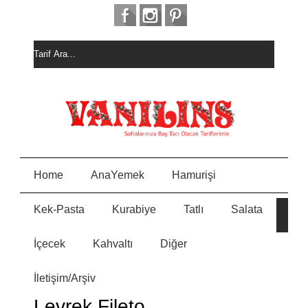
Home
AnaYemek
Hamurişi
Kek-Pasta
Kurabiye
Tatlı
Salata
HURM
E
ALI
KEK
İçecek
Kahvaltı
Diğer
MEYVELİ BORCAM
N
PASTASI
İletişim/Arşiv
MİSKET
Y
KURABİYE
Levrek Fileto