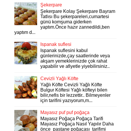
Şekerpare
Şekerpare Kolay Şekerpare Bayram
Tatlısı Bu şekerpareleri,cumartesi
günü komşuma giderken
yaptım.Önce hazır zannedildi,ben
yaptım d...
Ispanak suflesi
Ispanak suflesini kabul
günlerinizde,çay saatlerinde veya
akşam yemeklerinizde çok rahat
yapabilir ve afiyetle yiyebilirsiniz..
Cevizli Yağlı Köfte
Yağlı Köfte Cevizli Yağlı Köfte
Bulgur Köftesi Yağlı köfteyi bilen
bilir,nefis bir lezzettir.. Bilmeyenler
için tarifini yazıyorum,m...
Mayasız puf puf poğaça
Mayasız Poğaça Poğaça Tarifi
Mayasız Poğaça Nasıl Yapılır Daha
önce pastane poğaçası tarifimi