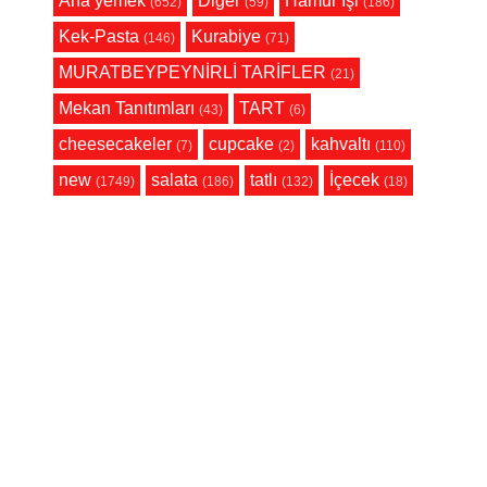
Ana yemek
Diğer
Hamur İşi
(652)
(59)
(186)
Kek-Pasta
Kurabiye
(146)
(71)
MURATBEYPEYNİRLİ TARİFLER
(21)
Mekan Tanıtımları
TART
(43)
(6)
cheesecakeler
cupcake
kahvaltı
(7)
(2)
(110)
new
salata
tatlı
İçecek
(1749)
(186)
(132)
(18)