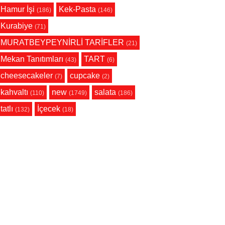
Hamur İşi
Kek-Pasta
(186)
(146)
Kurabiye
(71)
MURATBEYPEYNİRLİ TARİFLER
(21)
Mekan Tanıtımları
TART
(43)
(6)
cheesecakeler
cupcake
(7)
(2)
kahvaltı
new
salata
(110)
(1749)
(186)
tatlı
İçecek
(132)
(18)