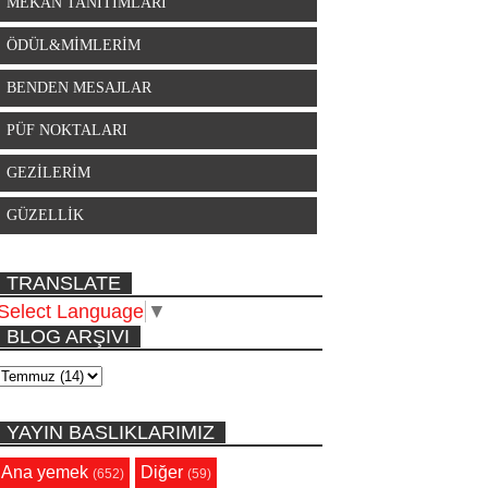
MEKAN TANITIMLARI
ÖDÜL&MİMLERİM
BENDEN MESAJLAR
PÜF NOKTALARI
GEZİLERİM
GÜZELLİK
TRANSLATE
Select Language
▼
BLOG ARŞIVI
YAYIN BASLIKLARIMIZ
Ana yemek
Diğer
(652)
(59)