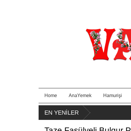
Home
AnaYemek
Hamurişi
PORTAKA
PIRA
EN YENİLER
LLI KEK
SA
TAVA
Taze Fasülyeli Bulgur P