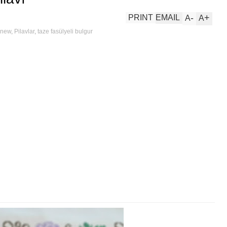
-
+
PRINT
EMAIL
A
A
new
,
Pilavlar
,
taze fasülyeli bulgur