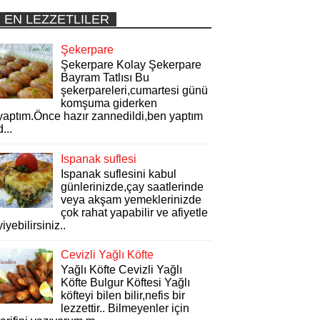
EN LEZZETLILER
Şekerpare
Şekerpare Kolay Şekerpare
Bayram Tatlısı Bu
şekerpareleri,cumartesi günü
komşuma giderken
yaptım.Önce hazır zannedildi,ben yaptım
d...
Ispanak suflesi
Ispanak suflesini kabul
günlerinizde,çay saatlerinde
veya akşam yemeklerinizde
çok rahat yapabilir ve afiyetle
yiyebilirsiniz..
Cevizli Yağlı Köfte
Yağlı Köfte Cevizli Yağlı
Köfte Bulgur Köftesi Yağlı
köfteyi bilen bilir,nefis bir
lezzettir.. Bilmeyenler için