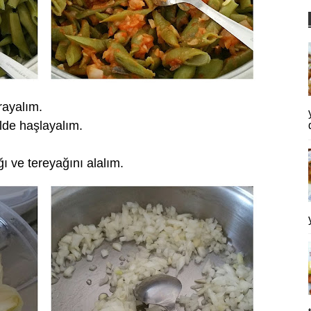
rayalım.
lde haşlayalım.
ı ve tereyağını alalım.