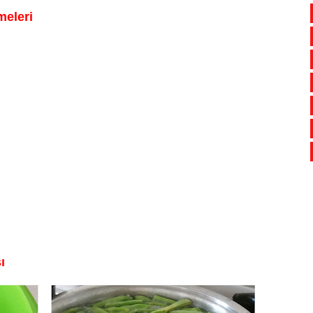
meleri
ı