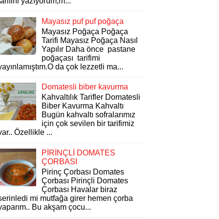
tarifini yazıyorum,m...
Mayasız puf puf poğaça
Mayasız Poğaça Poğaça
Tarifi Mayasız Poğaça Nasıl
Yapılır Daha önce pastane
poğaçası tarifimi
yayınlamıştım.O da çok lezzetli ma...
Domatesli biber kavurma
Kahvaltılık Tarifler Domatesli
Biber Kavurma Kahvaltı
Bugün kahvaltı sofralarımız
için çok sevilen bir tarifimiz
var.. Özellikle ...
PİRİNÇLİ DOMATES
ÇORBASI
Pirinç Çorbası Domates
Çorbası Pirinçli Domates
Çorbası Havalar biraz
serinledi mi mutfağa girer hemen çorba
yaparım.. Bu akşam çocu...