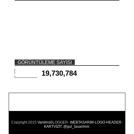
GÖRÜNTÜLEME SAYISI
19,730,784
Copyright 2015
Vanilins
BLOGGER-
WEBTASARIM-LOGO-HEADER-
KARTVİZİT..@gul_tasarimm
.