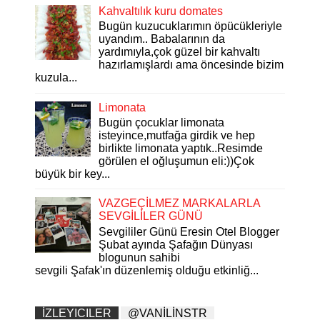
Kahvaltılık kuru domates
Bugün kuzucuklarımın öpücükleriyle
uyandım.. Babalarının da
yardımıyla,çok güzel bir kahvaltı
hazırlamışlardı ama öncesinde bizim
kuzula...
Limonata
Bugün çocuklar limonata
isteyince,mutfağa girdik ve hep
birlikte limonata yaptık..Resimde
görülen el oğluşumun eli:))Çok
büyük bir key...
VAZGEÇİLMEZ MARKALARLA
SEVGİLİLER GÜNÜ
Sevgililer Günü Eresin Otel Blogger
Şubat ayında Şafağın Dünyası
blogunun sahibi
sevgili Şafak'ın düzenlemiş olduğu etkinliğ...
İZLEYICILER
@VANİLİNSTR