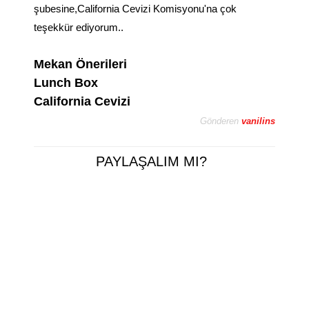
şubesine,California Cevizi Komisyonu
'na çok
teşekkü
r ediyorum..
Mekan Önerileri
Lunch Box
California Cevizi
Gönderen
vanilins
PAYLAŞALIM MI?