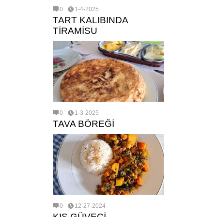
0
1-4-2025
TART KALIBINDA
TİRAMİSU
0
1-3-2025
TAVA BÖREĞİ
0
12-27-2024
KIŞ GÜVECİ