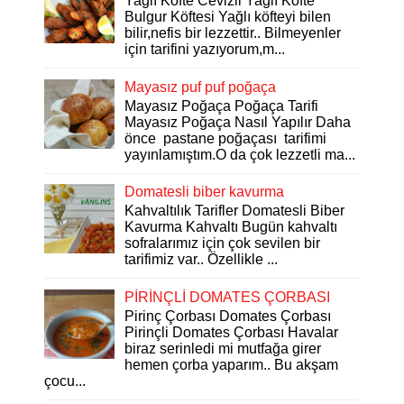
Yağlı Köfte Cevizli Yağlı Köfte
Bulgur Köftesi Yağlı köfteyi bilen
bilir,nefis bir lezzettir.. Bilmeyenler
için tarifini yazıyorum,m...
Mayasız puf puf poğaça
Mayasız Poğaça Poğaça Tarifi
Mayasız Poğaça Nasıl Yapılır Daha
önce pastane poğaçası tarifimi
yayınlamıştım.O da çok lezzetli ma...
Domatesli biber kavurma
Kahvaltılık Tarifler Domatesli Biber
Kavurma Kahvaltı Bugün kahvaltı
sofralarımız için çok sevilen bir
tarifimiz var.. Özellikle ...
PİRİNÇLİ DOMATES ÇORBASI
Pirinç Çorbası Domates Çorbası
Pirinçli Domates Çorbası Havalar
biraz serinledi mi mutfağa girer
hemen çorba yaparım.. Bu akşam
çocu...