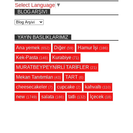
Select Language
▼
BLOG ARŞIVI
YAYIN BASLIKLARIMIZ
Ana yemek
Diğer
Hamur İşi
(652)
(59)
(186)
Kek-Pasta
Kurabiye
(146)
(71)
MURATBEYPEYNİRLİ TARİFLER
(21)
Mekan Tanıtımları
TART
(43)
(6)
cheesecakeler
cupcake
kahvaltı
(7)
(2)
(110)
new
salata
tatlı
İçecek
(1749)
(186)
(132)
(18)