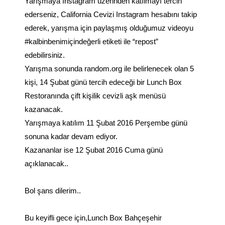
Yarışmaya Instagram üzerinden katılmayı tercih
ederseniz,
California Cevizi Instagram
hesabını takip
ederek, yarışma için paylaşmış olduğumuz videoyu
#kalbinbenimiçindeğerli etiketi ile “repost”
edebilirsiniz.
Yarışma sonunda
random.org
ile belirlenecek olan 5
kişi, 14 Şubat günü tercih edeceği bir Lunch Box
Restoranında çift kişilik cevizli aşk menüsü
kazanacak.
Yarışmaya katılım 11 Şubat 2016 Perşembe günü
sonuna kadar devam ediyor.
Kazananlar ise 12 Şubat 2016 Cuma günü
açıklanacak..
Bol şans dilerim..
Bu
keyifli gece için,Lunch Box B
ahçeşehir