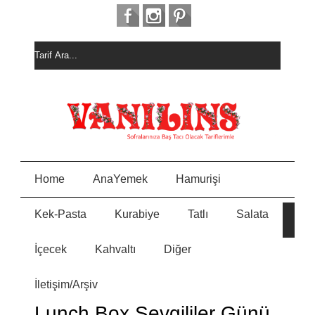
Home
AnaYemek
Hamurişi
Kek-Pasta
Kurabiye
Tatlı
Salata
HURM
E
ALI
KEK
İçecek
Kahvaltı
Diğer
MEYVELİ BORCAM
N
PASTASI
İletişim/Arşiv
MİSKET
Y
KURABİYE
Lunch Box Sevgililer Günü