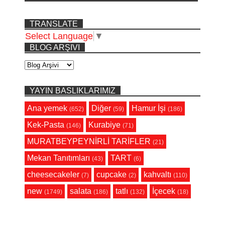
TRANSLATE
Select Language
▼
BLOG ARŞIVI
YAYIN BASLIKLARIMIZ
Ana yemek
Diğer
Hamur İşi
(652)
(59)
(186)
Kek-Pasta
Kurabiye
(146)
(71)
MURATBEYPEYNİRLİ TARİFLER
(21)
Mekan Tanıtımları
TART
(43)
(6)
cheesecakeler
cupcake
kahvaltı
(7)
(2)
(110)
new
salata
tatlı
İçecek
(1749)
(186)
(132)
(18)