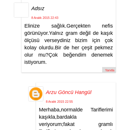
Adsız
8 Aralık 2015 22:43
Elinize sağlık.Gerçekten nefis
görünüyor.Yalnız gram değil de kaşık
ölçüsü verseydiniz bizim için çok
kolay olurdu.Bir de her çeşit pekmez
olur mu?Çok beğendim denemek
istiyorum.
Yanıtla
Arzu Göncü Hangül
8 Aralık 2015 22:55
Merhaba,normalde Tariflerimi
kaşıkla,bardakla
veriyorum;fakat gramlı