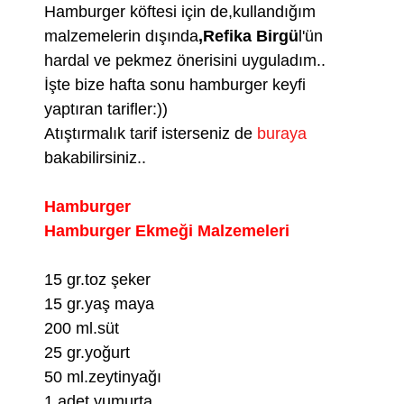
Hamburger köftesi için de,kullandığım
malzemelerin dışında
,Refika Birgü
l'ün
hardal ve pekmez önerisini uyguladım..
İşte bize hafta sonu hamburger keyfi
yaptıran tarifler:))
Atıştırmalık tarif isterseniz de
buraya
bakabilirsiniz..
Hamburger
Hamburger Ekmeği Malzemeleri
15 gr.toz şeker
15 gr.yaş maya
200 ml.süt
25 gr.yoğurt
50 ml.zeytinyağı
1 adet yumurta