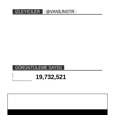
İZLEYICILER
@VANİLİNSTR
GÖRÜNTÜLEME SAYISI
19,732,521