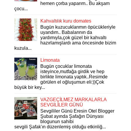
hemen çorba yaparım.. Bu akşam
çocu...
Kahvaltılık kuru domates
Bugün kuzucuklarımın öpücükleriyle
uyandım.. Babalarının da
yardımıyla,çok güzel bir kahvaltı
hazırlamışlardı ama öncesinde bizim
kuzula...
Limonata
Bugün çocuklar limonata
isteyince,mutfağa girdik ve hep
birlikte limonata yaptık..Resimde
görülen el oğluşumun eli:))Çok
büyük bir key...
VAZGEÇİLMEZ MARKALARLA
SEVGİLİLER GÜNÜ
Sevgililer Günü Eresin Otel Blogger
Şubat ayında Şafağın Dünyası
blogunun sahibi
sevgili Şafak'ın düzenlemiş olduğu etkinliğ...