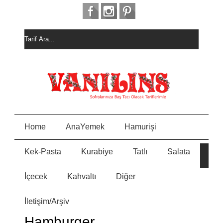
Home
AnaYemek
Hamurişi
Kek-Pasta
Kurabiye
Tatlı
Salata
E
İçecek
Kahvaltı
Diğer
N
İletişim/Arşiv
Y
Hamburger