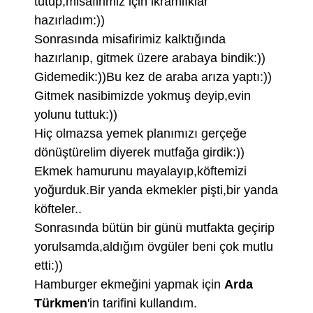
tutup,misafirimiz için ikramlıklar
hazırladım:))
Sonrasında misafirimiz kalktığında
hazırlanıp, gitmek üzere arabaya bindik:))
Gidemedik:))Bu kez de araba arıza yaptı:))
Gitmek nasibimizde yokmuş deyip,evin
yolunu tuttuk:))
Hiç olmazsa yemek planımızı gerçeğe
dönüştürelim diyerek mutfağa girdik:))
Ekmek hamurunu mayalayıp,köftemizi
yoğurduk.Bir yanda ekmekler pişti,bir yanda
köfteler..
Sonrasında bütün bir günü mutfakta geçirip
yorulsamda,aldığım övgüler beni çok mutlu
etti:))
Hamburger ekmeğini yapmak için
Arda
Türkmen
'in tarifini kullandım.