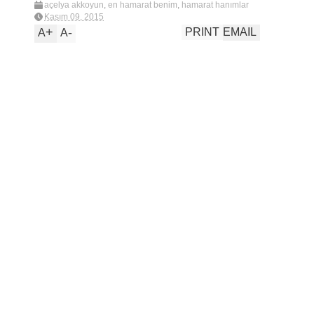
açelya akkoyun
,
en hamarat benim
,
hamarat hanımlar
pril'le buluştu
,
Katıldığım etkinlikler
,
pril
Kasım 09, 2015
+
-
PRINT
EMAIL
A
A