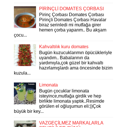
PİRİNÇLİ DOMATES ÇORBASI
Pirinç Çorbası Domates Çorbası
Pirinçli Domates Çorbası Havalar
biraz serinledi mi mutfağa girer
hemen çorba yaparım.. Bu akşam
çocu...
Kahvaltılık kuru domates
Bugün kuzucuklarımın öpücükleriyle
uyandım.. Babalarının da
yardımıyla,çok güzel bir kahvaltı
hazırlamışlardı ama öncesinde bizim
kuzula...
Limonata
Bugün çocuklar limonata
isteyince,mutfağa girdik ve hep
birlikte limonata yaptık..Resimde
görülen el oğluşumun eli:))Çok
büyük bir key...
VAZGEÇİLMEZ MARKALARLA