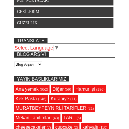
PÜF NOKTALARI
GEZİLERİM
GÜZELLİK
TRANSLATE
Select Language
▼
BLOG ARŞIVI
YAYIN BASLIKLARIMIZ
Ana yemek
Diğer
Hamur İşi
(652)
(59)
(186)
Kek-Pasta
Kurabiye
(146)
(71)
MURATBEYPEYNİRLİ TARİFLER
(21)
Mekan Tanıtımları
TART
(43)
(6)
cheesecakeler
cupcake
kahvaltı
(7)
(2)
(110)