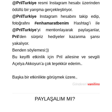
@PrilTurkiye
resmi Instagram hesabı üzerinden
ödüllü bir yarışma gerçekleştiriyor.
@PrilTurkiye
Instagram hesabını takip edip,
fotoğrafını
#enhamaratbenim
Hashtag’i ile
@PrilTurkiye
’yi mentionlayarak paylaşanlar,
Pril
’den sürpriz hediyeler kazanma şansı
yakalıyor.
Benden söylemesi:))
Bu keyifli etkinlik için Pril ailesine ve sevgili
Açelya Akkoyun'a çok teşekkür ederim..
Başka bir etkinlikte görüşmek üzere..
Gönderen
vanilins
PAYLAŞALIM MI?