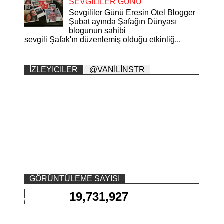
SEVGİLİLER GÜNÜ
Sevgililer Günü Eresin Otel Blogger
Şubat ayında Şafağın Dünyası
blogunun sahibi
sevgili Şafak'ın düzenlemiş olduğu etkinliğ...
İZLEYICILER
@VANİLİNSTR
GÖRÜNTÜLEME SAYISI
19,731,927