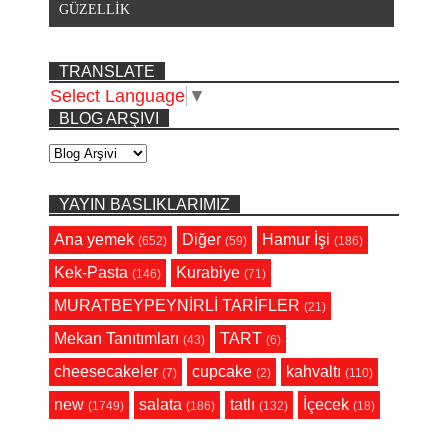
GÜZELLİK
TRANSLATE
Select Language
▼
BLOG ARŞIVI
YAYIN BASLIKLARIMIZ
Ana yemek
Diğer
Hamur İşi
(652)
(59)
(186)
Kek-Pasta
Kurabiye
(146)
(71)
MURATBEYPEYNİRLİ TARİFLER
(21)
Mekan Tanıtımları
TART
(43)
(6)
cheesecakeler
cupcake
kahvaltı
(7)
(2)
(110)
new
salata
tatlı
İçecek
(1749)
(186)
(132)
(18)