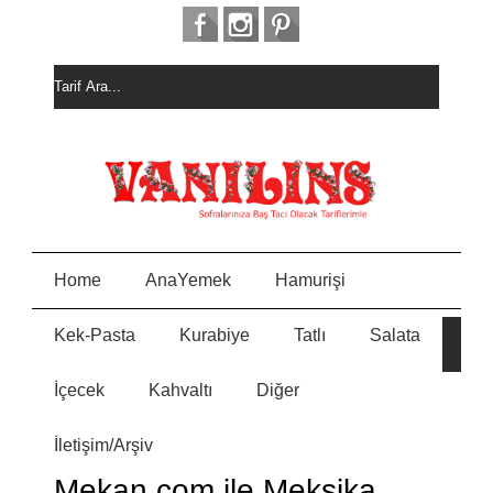
Home
AnaYemek
Hamurişi
Kek-Pasta
Kurabiye
Tatlı
Salata
HURM
E
ALI
KEK
İçecek
Kahvaltı
Diğer
MEYVELİ BORCAM
N
PASTASI
İletişim/Arşiv
MİSKET
Y
KURABİYE
Mekan.com ile Meksika