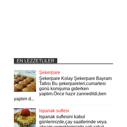
EN LEZZETLILER
Şekerpare
Şekerpare Kolay Şekerpare Bayram
Tatlısı Bu şekerpareleri,cumartesi
günü komşuma giderken
yaptım.Önce hazır zannedildi,ben
yaptım d...
Ispanak suflesi
Ispanak suflesini kabul
günlerinizde,çay saatlerinde veya
akşam yemeklerinizde çok rahat