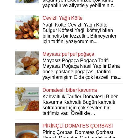
yapabilir ve afiyetle yiyebilirsiniz..
Cevizli Yağlı Köfte
Yağlı Köfte Cevizli Yağlı Köfte
Bulgur Köftesi Yağlı köfteyi bilen
bilir,nefis bir lezzettir.. Bilmeyenler
için tarifini yazıyorum,m...
Mayasız puf puf poğaça
Mayasız Poğaça Poğaça Tarifi
Mayasız Poğaça Nasıl Yapılır Daha
önce pastane poğaçası tarifimi
yayınlamıştım.O da çok lezzetli ma...
Domatesli biber kavurma
Kahvaltılık Tarifler Domatesli Biber
Kavurma Kahvaltı Bugün kahvaltı
sofralarımız için çok sevilen bir
tarifimiz var.. Özellikle ...
PİRİNÇLİ DOMATES ÇORBASI
Pirinç Çorbası Domates Çorbası
Pirinçli Domates Çorbası Havalar