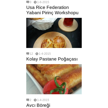
0
1-6-2015
Usa Rice Federation
Yabani Pirinç Workshopu
12
1-4-2015
Kolay Pastane Poğaçası
2
1-4-2015
Avcı Böreği