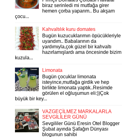
biraz serinledi mi mutfağa girer
hemen çorba yaparım.. Bu akşam
çocu...
Kahvaltılık kuru domates
Bugün kuzucuklarımın öpücükleriyle
uyandım.. Babalarının da
yardımıyla,çok güzel bir kahvaltı
hazırlamışlardı ama öncesinde bizim
kuzula...
Limonata
Bugün çocuklar limonata
isteyince,mutfağa girdik ve hep
birlikte limonata yaptık..Resimde
görülen el oğluşumun eli:))Çok
büyük bir key...
VAZGEÇİLMEZ MARKALARLA
SEVGİLİLER GÜNÜ
Sevgililer Günü Eresin Otel Blogger
Şubat ayında Şafağın Dünyası
blogunun sahibi