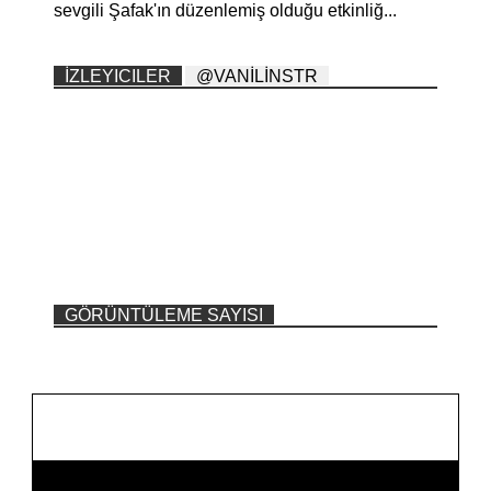
sevgili Şafak'ın düzenlemiş olduğu etkinliğ...
İZLEYICILER
@VANİLİNSTR
GÖRÜNTÜLEME SAYISI