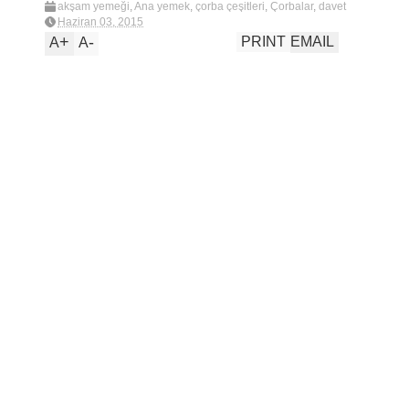
akşam yemeği
,
Ana yemek
,
çorba çeşitleri
,
Çorbalar
,
davet
sofraları
,
doğal
,
domates çorbası
,
domates çorbası
Haziran 03, 2015
(naturelka)
,
domates tozu
,
naturel
,
new
,
organik
+
-
PRINT
EMAIL
A
A