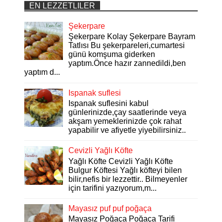
EN LEZZETLILER
Şekerpare
Şekerpare Kolay Şekerpare Bayram
Tatlısı Bu şekerpareleri,cumartesi
günü komşuma giderken
yaptım.Önce hazır zannedildi,ben
yaptım d...
Ispanak suflesi
Ispanak suflesini kabul
günlerinizde,çay saatlerinde veya
akşam yemeklerinizde çok rahat
yapabilir ve afiyetle yiyebilirsiniz..
Cevizli Yağlı Köfte
Yağlı Köfte Cevizli Yağlı Köfte
Bulgur Köftesi Yağlı köfteyi bilen
bilir,nefis bir lezzettir.. Bilmeyenler
için tarifini yazıyorum,m...
Mayasız puf puf poğaça
Mayasız Poğaça Poğaça Tarifi