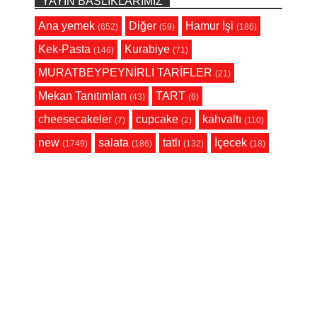
YAYIN BASLIKLARIMIZ
Ana yemek
Diğer
Hamur İşi
(652)
(59)
(186)
Kek-Pasta
Kurabiye
(146)
(71)
MURATBEYPEYNİRLİ TARİFLER
(21)
Mekan Tanıtımları
TART
(43)
(6)
cheesecakeler
cupcake
kahvaltı
(7)
(2)
(110)
new
salata
tatlı
İçecek
(1749)
(186)
(132)
(18)