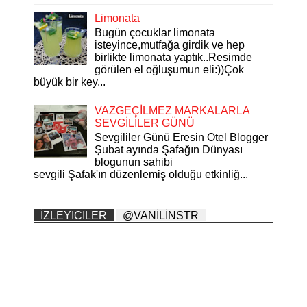
Limonata
Bugün çocuklar limonata
isteyince,mutfağa girdik ve hep
birlikte limonata yaptık..Resimde
görülen el oğluşumun eli:))Çok
büyük bir key...
VAZGEÇİLMEZ MARKALARLA
SEVGİLİLER GÜNÜ
Sevgililer Günü Eresin Otel Blogger
Şubat ayında Şafağın Dünyası
blogunun sahibi
sevgili Şafak'ın düzenlemiş olduğu etkinliğ...
İZLEYICILER
@VANİLİNSTR