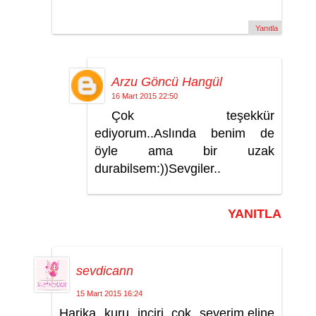
Yanıtla
Arzu Göncü Hangül
16 Mart 2015 22:50
Çok teşekkür
ediyorum..Aslında benim de
öyle ama bir uzak
durabilsem:))Sevgiler..
YANITLA
sevdicann
15 Mart 2015 16:24
Harika kuru inciri çok severim.eline