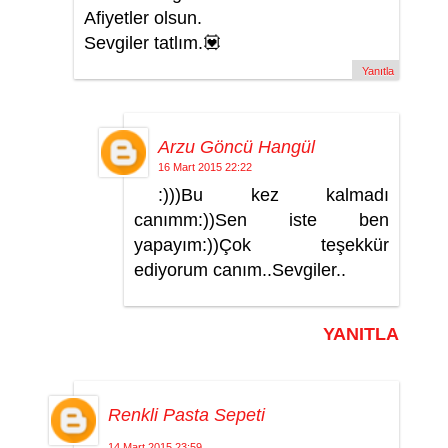
Afiyetler olsun.
Sevgiler tatlım.💟
Yanıtla
Arzu Göncü Hangül
16 Mart 2015 22:22
:)))Bu kez kalmadı
canımm:))Sen iste ben
yapayım:))Çok teşekkür
ediyorum canım..Sevgiler..
YANITLA
Renkli Pasta Sepeti
14 Mart 2015 23:59