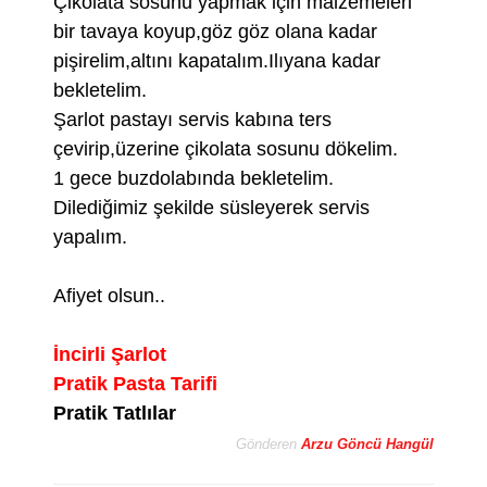
Çikolata sosunu yapmak için malzemeleri
bir tavaya koyup,göz göz olana kadar
pişirelim,altını kapatalım.Ilıyana kadar
bekletelim.
Şarlot pastayı servis kabına ters
çevirip,üzerine çikolata sosunu dökelim.
1 gece buzdolabında bekletelim.
Dilediğimiz şekilde süsleyerek servis
yapalım.
Afiyet olsun..
İncirli Şarlot
Pratik Pasta Tarifi
Pratik Tatlılar
Gönderen
Arzu Göncü Hangül