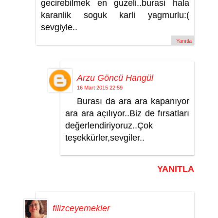
gecirebilmek en guzeli..burasi hala
karanlik soguk karli yagmurlu:(
sevgiyle..
Yanıtla
Arzu Göncü Hangül
16 Mart 2015 22:59
Burası da ara ara kapanıyor
ara ara açılıyor..Biz de fırsatları
değerlendiriyoruz..Çok
teşekkürler,sevgiler..
YANITLA
filizceyemekler