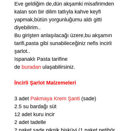
Eve geldiğim de,dün akşamki misafirimden
kalan son bir dilim tatlıyla kahve keyfi
yapmak,bütün yorgunluğumu aldı gitti
diyebilirim..
Bu girişten anlaşılacağı üzere,bu akşamın
tarifi,pasta gibi sunabileceğiniz nefis incirli
şarlot..
Ispanaklı Pasta tarifine
de
buradan
ulaşabilirsiniz.
İncirli Şarlot Malzemeleri
3 adet
Pakmaya Krem Şanti
(sade)
2.5 su bardağı süt
12 adet kuru incir
2 adet tadelle
2 paket sade piknik bisküvi (1 paket petibör