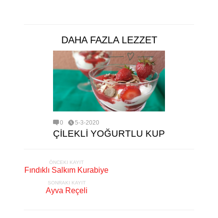
DAHA FAZLA LEZZET
0
5-3-2020
ÇİLEKLİ YOĞURTLU KUP
ÖNCEKI KAYIT
Fındıklı Salkım Kurabiye
SONRAKI KAYIT
Ayva Reçeli