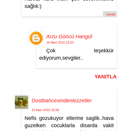
sağlık:)
Yanıtla
Arzu Göncü Hangül
16 Mart 2015 22:53
Çok teşekkür
ediyorum,sevgiler..
YANITLA
Dostbahcesindenlezzetler
15 Mart 2015 16:58
Nefis gozukuyor ellerine saglik..hava
guzelken cocuklarla disarda vakit