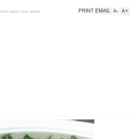
-
+
PRINT
EMAIL
A
A
nasıl yapılır
,
new
,
salata