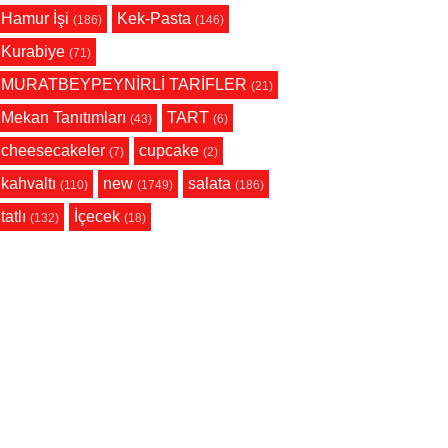
Hamur İşi
Kek-Pasta
(186)
(146)
Kurabiye
(71)
MURATBEYPEYNİRLİ TARİFLER
(21)
Mekan Tanıtımları
TART
(43)
(6)
cheesecakeler
cupcake
(7)
(2)
kahvaltı
new
salata
(110)
(1749)
(186)
tatlı
İçecek
(132)
(18)