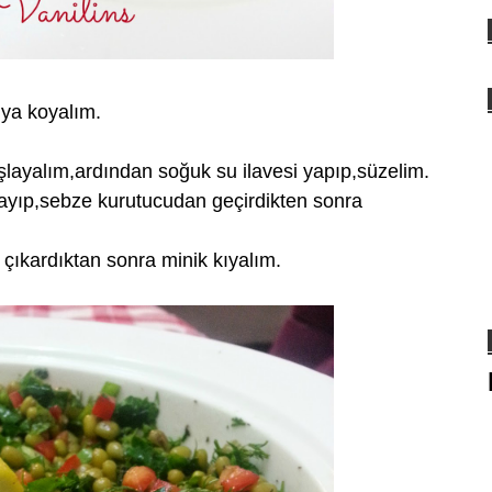
uya koyalım.
layalım,ardından soğuk su ilavesi yapıp,süzelim.
yıkayıp,sebze kurutucudan geçirdikten sonra
 çıkardıktan sonra minik kıyalım.