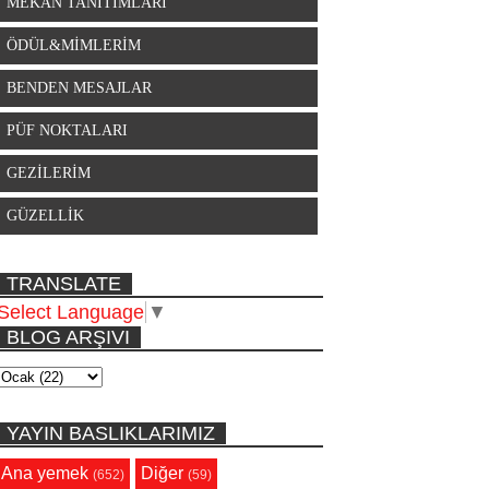
MEKAN TANITIMLARI
ÖDÜL&MİMLERİM
BENDEN MESAJLAR
PÜF NOKTALARI
GEZİLERİM
GÜZELLİK
TRANSLATE
Select Language
▼
BLOG ARŞIVI
YAYIN BASLIKLARIMIZ
Ana yemek
Diğer
(652)
(59)