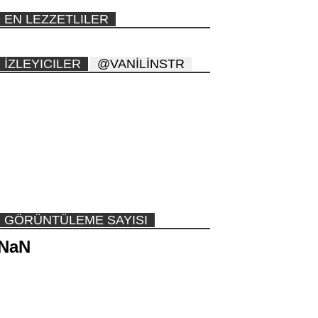
EN LEZZETLILER
İZLEYICILER
@VANİLİNSTR
GÖRÜNTÜLEME SAYISI
NaN