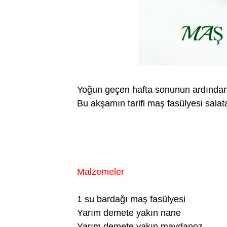
Yoğun geçen hafta sonunun ardından,haf
Bu akşamın tarifi maş fasülyesi salata
Malzemeler
1 su bardağı maş fasülyesi
Yarım demete yakın nane
Yarım demete yakın maydanoz