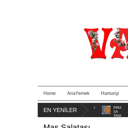
Home
AnaYemek
Hamurişi
RCAM
MİSKET
PORTAKA
PIRA
EN YENİLER
KURABİYE
LLI KEK
SA
TAVA
Maş Salatası