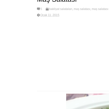
5
bakliyat salataları
,
maş salatası
,
maş salatası 
Ocak 11, 2015