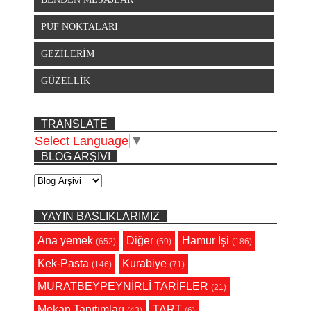
PÜF NOKTALARI
GEZİLERİM
GÜZELLİK
TRANSLATE
Select Language
▼
BLOG ARŞIVI
YAYIN BASLIKLARIMIZ
Ana yemek
Diğer
Hamur İşi
(652)
(59)
(186)
Kek-Pasta
Kurabiye
(146)
(71)
MURATBEYPEYNİRLİ TARİFLER
(21)
Mekan Tanıtımları
TART
(43)
(6)