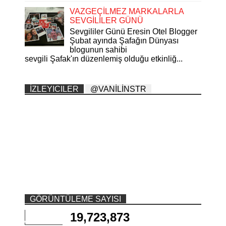
VAZGEÇİLMEZ MARKALARLA
SEVGİLİLER GÜNÜ
Sevgililer Günü Eresin Otel Blogger
Şubat ayında Şafağın Dünyası
blogunun sahibi
sevgili Şafak'ın düzenlemiş olduğu etkinliğ...
İZLEYICILER
@VANİLİNSTR
GÖRÜNTÜLEME SAYISI
19,723,873