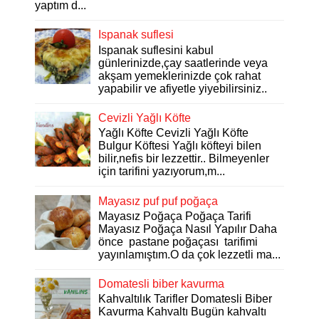
yaptım d...
Ispanak suflesi
Ispanak suflesini kabul
günlerinizde,çay saatlerinde veya
akşam yemeklerinizde çok rahat
yapabilir ve afiyetle yiyebilirsiniz..
Cevizli Yağlı Köfte
Yağlı Köfte Cevizli Yağlı Köfte
Bulgur Köftesi Yağlı köfteyi bilen
bilir,nefis bir lezzettir.. Bilmeyenler
için tarifini yazıyorum,m...
Mayasız puf puf poğaça
Mayasız Poğaça Poğaça Tarifi
Mayasız Poğaça Nasıl Yapılır Daha
önce pastane poğaçası tarifimi
yayınlamıştım.O da çok lezzetli ma...
Domatesli biber kavurma
Kahvaltılık Tarifler Domatesli Biber
Kavurma Kahvaltı Bugün kahvaltı