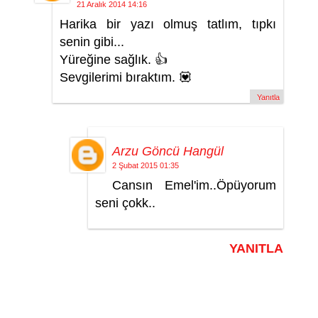
21 Aralık 2014 14:16
Harika bir yazı olmuş tatlım, tıpkı
senin gibi...
Yüreğine sağlık. 👍
Sevgilerimi bıraktım. 💟
Yanıtla
Arzu Göncü Hangül
2 Şubat 2015 01:35
Cansın Emel'im..Öpüyorum
seni çokk..
YANITLA