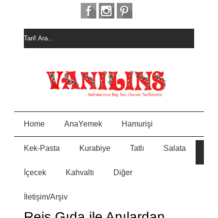
Home
AnaYemek
Hamurişi
Kek-Pasta
Kurabiye
Tatlı
Salata
HURM
E
ALI
KEK
İçecek
Kahvaltı
Diğer
MEYVELİ BORCAM
N
PASTASI
İletişim/Arşiv
MİSKET
Y
KURABİYE
Reis Gıda ile Anılardan