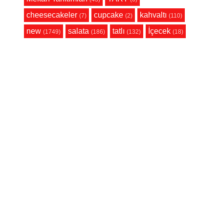
cheesecakeler
cupcake
kahvaltı
(7)
(2)
(110)
new
salata
tatlı
İçecek
(1749)
(186)
(132)
(18)