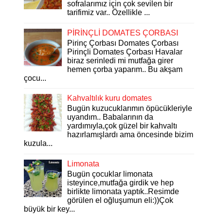
sofralarımız için çok sevilen bir
tarifimiz var.. Özellikle ...
PİRİNÇLİ DOMATES ÇORBASI
Pirinç Çorbası Domates Çorbası
Pirinçli Domates Çorbası Havalar
biraz serinledi mi mutfağa girer
hemen çorba yaparım.. Bu akşam
çocu...
Kahvaltılık kuru domates
Bugün kuzucuklarımın öpücükleriyle
uyandım.. Babalarının da
yardımıyla,çok güzel bir kahvaltı
hazırlamışlardı ama öncesinde bizim
kuzula...
Limonata
Bugün çocuklar limonata
isteyince,mutfağa girdik ve hep
birlikte limonata yaptık..Resimde
görülen el oğluşumun eli:))Çok
büyük bir key...