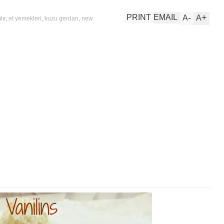
-
+
PRINT
EMAIL
A
A
lır
,
et yemekleri
,
kuzu gerdan
,
new