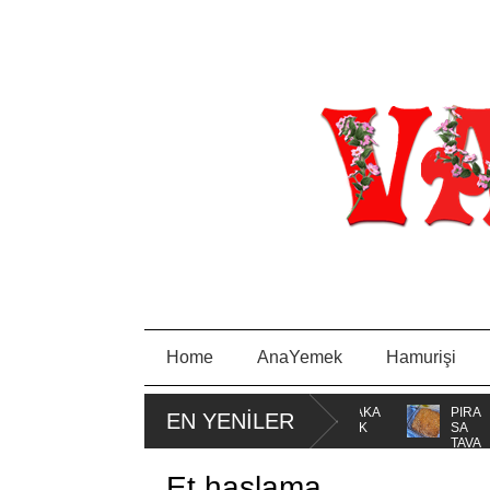
Home
AnaYemek
Hamurişi
AM
MİSKET
PORTAKA
PIRA
EN YENİLER
KURABİYE
LLI KEK
SA
TAVA
Et haşlama