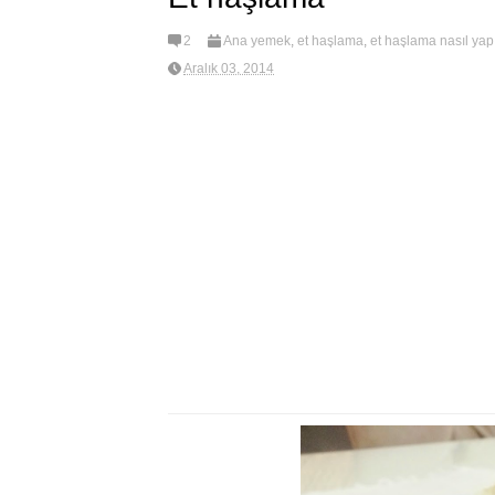
2
Ana yemek
,
et haşlama
,
et haşlama nasıl yapı
Aralık 03, 2014