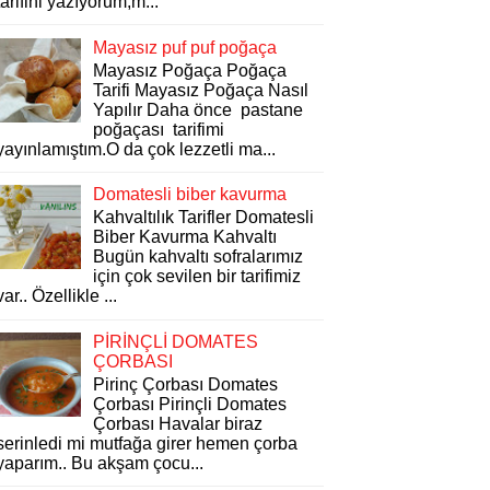
tarifini yazıyorum,m...
Mayasız puf puf poğaça
Mayasız Poğaça Poğaça
Tarifi Mayasız Poğaça Nasıl
Yapılır Daha önce pastane
poğaçası tarifimi
yayınlamıştım.O da çok lezzetli ma...
Domatesli biber kavurma
Kahvaltılık Tarifler Domatesli
Biber Kavurma Kahvaltı
Bugün kahvaltı sofralarımız
için çok sevilen bir tarifimiz
var.. Özellikle ...
PİRİNÇLİ DOMATES
ÇORBASI
Pirinç Çorbası Domates
Çorbası Pirinçli Domates
Çorbası Havalar biraz
serinledi mi mutfağa girer hemen çorba
yaparım.. Bu akşam çocu...