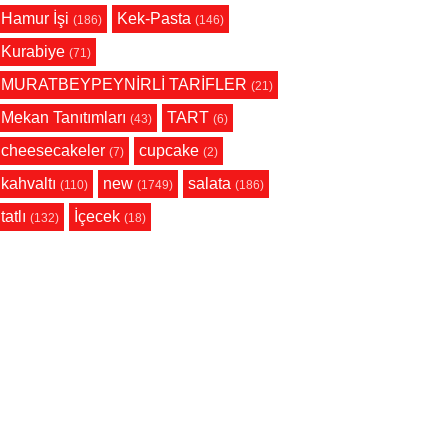
Hamur İşi
Kek-Pasta
(186)
(146)
Kurabiye
(71)
MURATBEYPEYNİRLİ TARİFLER
(21)
Mekan Tanıtımları
TART
(43)
(6)
cheesecakeler
cupcake
(7)
(2)
kahvaltı
new
salata
(110)
(1749)
(186)
tatlı
İçecek
(132)
(18)