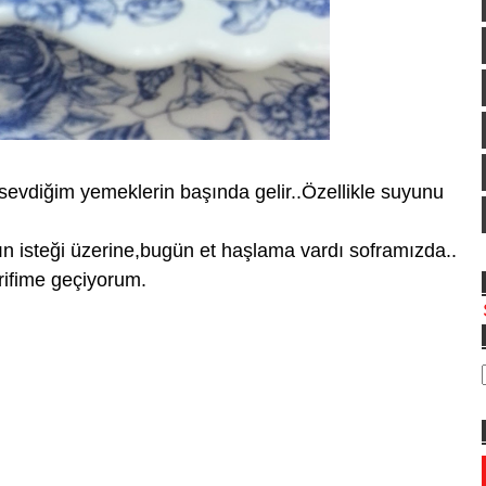
evdiğim yemeklerin başında gelir..Özellikle suyunu
n isteği üzerine,bugün et haşlama vardı soframızda..
rifime geçiyorum.