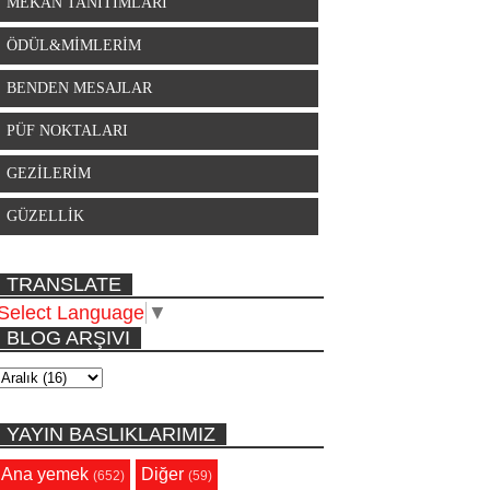
MEKAN TANITIMLARI
ÖDÜL&MİMLERİM
BENDEN MESAJLAR
PÜF NOKTALARI
GEZİLERİM
GÜZELLİK
TRANSLATE
Select Language
▼
BLOG ARŞIVI
YAYIN BASLIKLARIMIZ
Ana yemek
Diğer
(652)
(59)