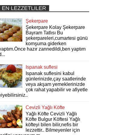
EN LEZZETLILER
Şekerpare
Şekerpare Kolay Şekerpare
Bayram Tatlısı Bu
şekerpareleri,cumartesi günü
komşuma giderken
yaptım.Önce hazır zannedildi,ben yaptım
d...
Ispanak suflesi
Ispanak suflesini kabul
günlerinizde,çay saatlerinde
veya akşam yemeklerinizde
çok rahat yapabilir ve afiyetle
yiyebilirsiniz..
Cevizli Yağlı Köfte
Yağlı Köfte Cevizli Yağlı
Köfte Bulgur Köftesi Yağlı
köfteyi bilen bilir,nefis bir
lezzettir.. Bilmeyenler için