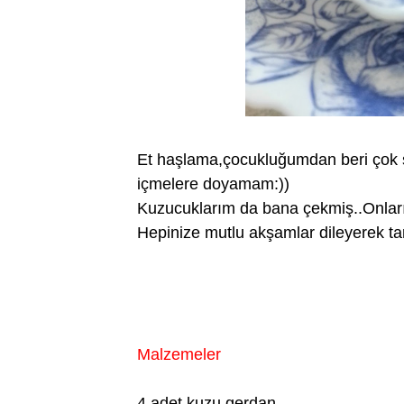
Et haşlama,çocukluğumdan beri çok s
içmelere doyamam:))
Kuzucuklarım da bana çekmiş..Onları
Hepinize mutlu akşamlar dileyerek ta
Malzemeler
4 adet kuzu gerdan