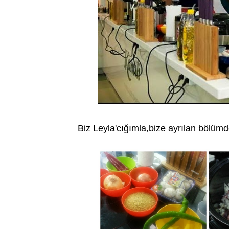
Biz Leyla'cığımla,bize ayrılan bölümde