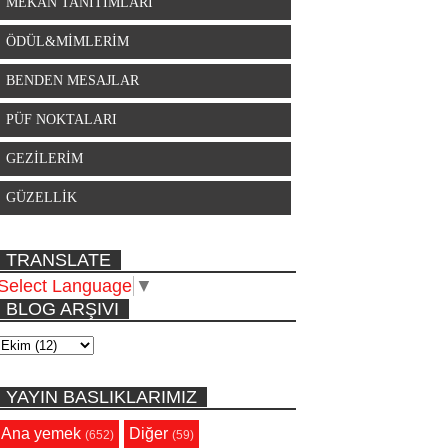
MEKAN TANITIMLARI
ÖDÜL&MİMLERİM
BENDEN MESAJLAR
PÜF NOKTALARI
GEZİLERİM
GÜZELLİK
TRANSLATE
Select Language
▼
BLOG ARŞIVI
YAYIN BASLIKLARIMIZ
Ana yemek
Diğer
(652)
(59)