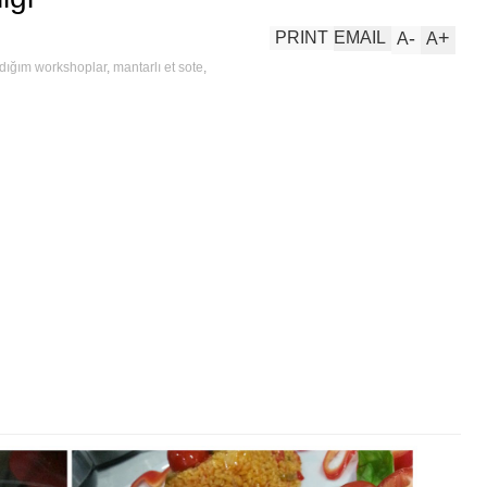
-
+
PRINT
EMAIL
A
A
ldığım workshoplar
,
mantarlı et sote
,
kinliği