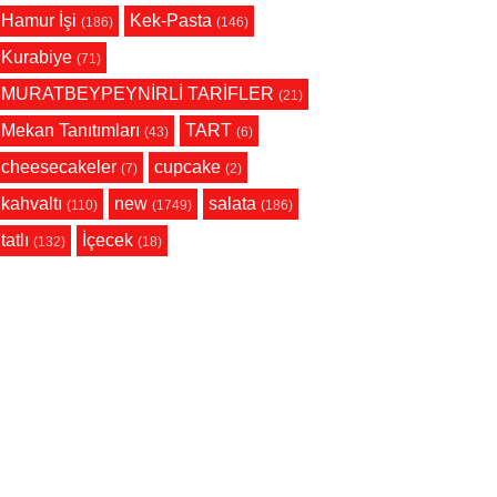
Hamur İşi
Kek-Pasta
(186)
(146)
Kurabiye
(71)
MURATBEYPEYNİRLİ TARİFLER
(21)
Mekan Tanıtımları
TART
(43)
(6)
cheesecakeler
cupcake
(7)
(2)
kahvaltı
new
salata
(110)
(1749)
(186)
tatlı
İçecek
(132)
(18)