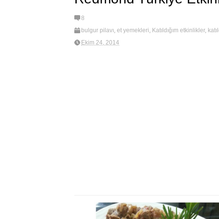
8
bulgur pilavı
,
et yemekleri
,
Katıldığım etkinlikler
,
katı
new
,
Pilavlar
,
Redmond tarifleri
,
Redmond Türkiye Et
Ekim 24, 2014