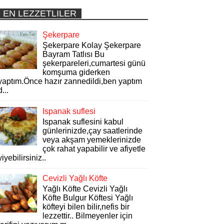
EN LEZZETLILER
Şekerpare
Şekerpare Kolay Şekerpare
Bayram Tatlısı Bu
şekerpareleri,cumartesi günü
komşuma giderken
yaptım.Önce hazır zannedildi,ben yaptım
d...
Ispanak suflesi
Ispanak suflesini kabul
günlerinizde,çay saatlerinde
veya akşam yemeklerinizde
çok rahat yapabilir ve afiyetle
yiyebilirsiniz..
Cevizli Yağlı Köfte
Yağlı Köfte Cevizli Yağlı
Köfte Bulgur Köftesi Yağlı
köfteyi bilen bilir,nefis bir
lezzettir.. Bilmeyenler için