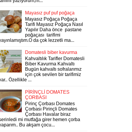
tarifini yazıyorum,m...
Mayasız puf puf poğaça
Mayasız Poğaça Poğaça
Tarifi Mayasız Poğaça Nasıl
Yapılır Daha önce pastane
poğaçası tarifimi
yayınlamıştım.O da çok lezzetli ma...
Domatesli biber kavurma
Kahvaltılık Tarifler Domatesli
Biber Kavurma Kahvaltı
Bugün kahvaltı sofralarımız
için çok sevilen bir tarifimiz
var.. Özellikle ...
PİRİNÇLİ DOMATES
ÇORBASI
Pirinç Çorbası Domates
Çorbası Pirinçli Domates
Çorbası Havalar biraz
serinledi mi mutfağa girer hemen çorba
yaparım.. Bu akşam çocu...