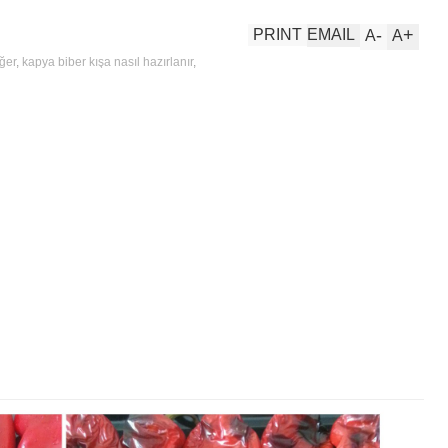
-
+
PRINT
EMAIL
A
A
ğer
,
kapya biber kışa nasıl hazırlanır
,