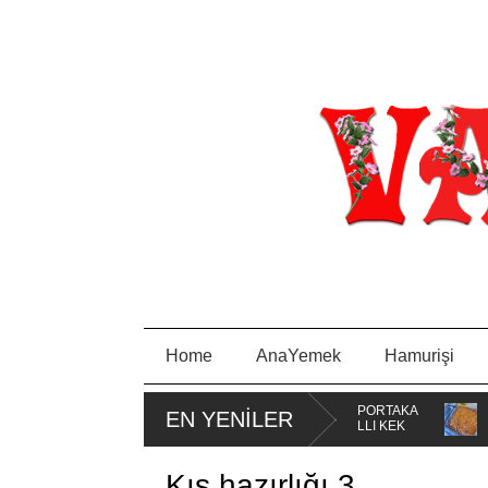
Home
AnaYemek
Hamurişi
İ BORCAM
MİSKET
PORTAKA
PIRA
EN YENİLER
I
KURABİYE
LLI KEK
SA
TAVA
Kış hazırlığı 3