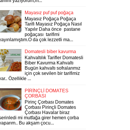
tarifini yazıyorum,m...
Mayasız puf puf poğaça
Mayasız Poğaça Poğaça
Tarifi Mayasız Poğaça Nasıl
Yapılır Daha önce pastane
poğaçası tarifimi
yayınlamıştım.O da çok lezzetli ma...
Domatesli biber kavurma
Kahvaltılık Tarifler Domatesli
Biber Kavurma Kahvaltı
Bugün kahvaltı sofralarımız
için çok sevilen bir tarifimiz
var.. Özellikle ...
PİRİNÇLİ DOMATES
ÇORBASI
Pirinç Çorbası Domates
Çorbası Pirinçli Domates
Çorbası Havalar biraz
serinledi mi mutfağa girer hemen çorba
yaparım.. Bu akşam çocu...