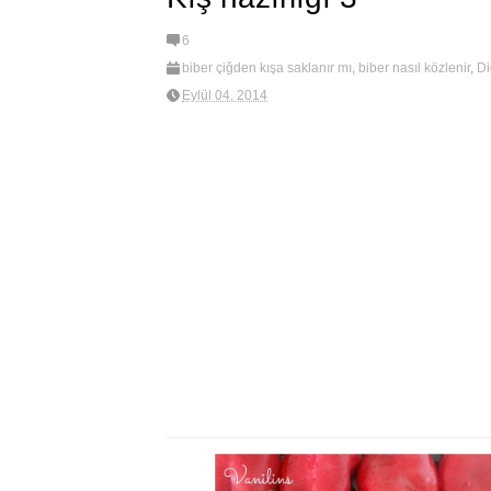
6
biber çiğden kışa saklanır mı
,
biber nasıl közlenir
,
Di
kış hazırlığı 3
,
Kış hazırlıkları
,
new
,
sebze saklama
Eylül 04, 2014