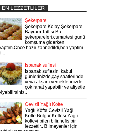
EN LEZZETLILER
Şekerpare
Şekerpare Kolay Şekerpare
Bayram Tatlısı Bu
şekerpareleri,cumartesi günü
komşuma giderken
yaptım.Önce hazır zannedildi,ben yaptım
d...
Ispanak suflesi
Ispanak suflesini kabul
günlerinizde,çay saatlerinde
veya akşam yemeklerinizde
çok rahat yapabilir ve afiyetle
yiyebilirsiniz..
Cevizli Yağlı Köfte
Yağlı Köfte Cevizli Yağlı
Köfte Bulgur Köftesi Yağlı
köfteyi bilen bilir,nefis bir
lezzettir.. Bilmeyenler için