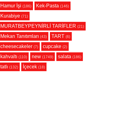
Hamur İşi
Kek-Pasta
(186)
(146)
Kurabiye
(71)
MURATBEYPEYNİRLİ TARİFLER
(21)
Mekan Tanıtımları
TART
(43)
(6)
cheesecakeler
cupcake
(7)
(2)
kahvaltı
new
salata
(110)
(1749)
(186)
tatlı
İçecek
(132)
(18)