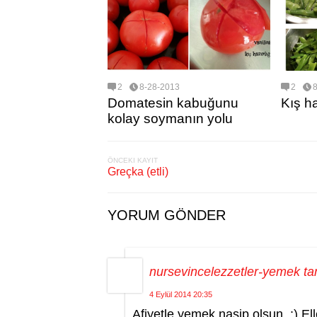
2
8-28-2013
2
Domatesin kabuğunu
Kış ha
kolay soymanın yolu
ÖNCEKI KAYIT
Greçka (etli)
YORUM GÖNDER
nursevincelezzetler-yemek tari
4 Eylül 2014 20:35
Afiyetle yemek nasip olsun. :) Elle