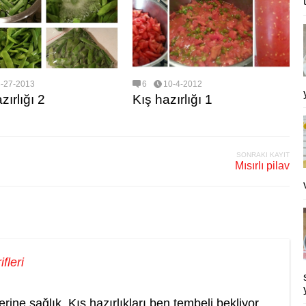
8-27-2013
6
10-4-2012
zırlığı 2
Kış hazırlığı 1
SONRAKI KAYIT
Mısırlı pilav
fleri
rine sağlık. Kış hazırlıkları ben tembeli bekliyor ..