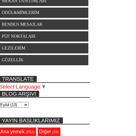
MEKAN TANITIMLARI
ÖDÜL&MİMLERİM
BENDEN MESAJLAR
PÜF NOKTALARI
GEZİLERİM
GÜZELLİK
TRANSLATE
Select Language
▼
BLOG ARŞIVI
YAYIN BASLIKLARIMIZ
Ana yemek
Diğer
(652)
(59)