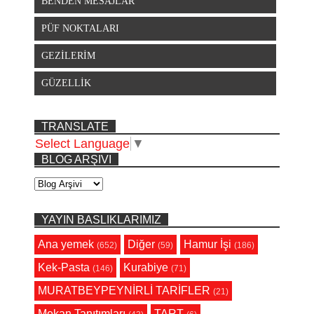
BENDEN MESAJLAR
PÜF NOKTALARI
GEZİLERİM
GÜZELLİK
TRANSLATE
Select Language
▼
BLOG ARŞIVI
YAYIN BASLIKLARIMIZ
Ana yemek
Diğer
Hamur İşi
(652)
(59)
(186)
Kek-Pasta
Kurabiye
(146)
(71)
MURATBEYPEYNİRLİ TARİFLER
(21)
Mekan Tanıtımları
TART