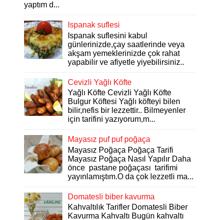
yaptım d...
Ispanak suflesi
Ispanak suflesini kabul
günlerinizde,çay saatlerinde veya
akşam yemeklerinizde çok rahat
yapabilir ve afiyetle yiyebilirsiniz..
Cevizli Yağlı Köfte
Yağlı Köfte Cevizli Yağlı Köfte
Bulgur Köftesi Yağlı köfteyi bilen
bilir,nefis bir lezzettir.. Bilmeyenler
için tarifini yazıyorum,m...
Mayasız puf puf poğaça
Mayasız Poğaça Poğaça Tarifi
Mayasız Poğaça Nasıl Yapılır Daha
önce pastane poğaçası tarifimi
yayınlamıştım.O da çok lezzetli ma...
Domatesli biber kavurma
Kahvaltılık Tarifler Domatesli Biber
Kavurma Kahvaltı Bugün kahvaltı