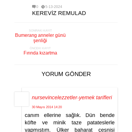
0
5-13-2024
KEREVİZ REMULAD
SONRAKI KAYIT
Bumerang anneler günü
şenliği
ÖNCEKI KAYIT
Fırında kızartma
YORUM GÖNDER
nursevincelezzetler-yemek tarifleri
30 Mayıs 2014 14:20
canım ellerine sağlık. Dün bende
köfte ve minik taze patateslerle
yapmıştım. Ülker baharat çeşnisi