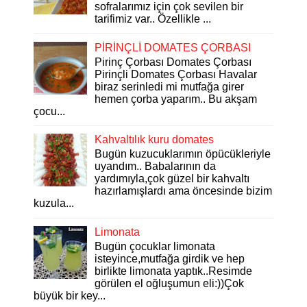
sofralarımız için çok sevilen bir
tarifimiz var.. Özellikle ...
PİRİNÇLİ DOMATES ÇORBASI
Pirinç Çorbası Domates Çorbası
Pirinçli Domates Çorbası Havalar
biraz serinledi mi mutfağa girer
hemen çorba yaparım.. Bu akşam
çocu...
Kahvaltılık kuru domates
Bugün kuzucuklarımın öpücükleriyle
uyandım.. Babalarının da
yardımıyla,çok güzel bir kahvaltı
hazırlamışlardı ama öncesinde bizim
kuzula...
Limonata
Bugün çocuklar limonata
isteyince,mutfağa girdik ve hep
birlikte limonata yaptık..Resimde
görülen el oğluşumun eli:))Çok
büyük bir key...