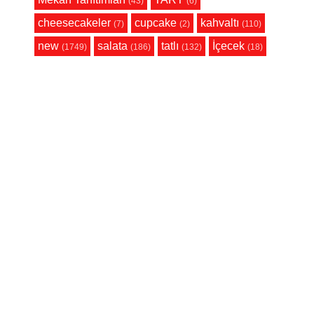
(43)
(6)
cheesecakeler
cupcake
kahvaltı
(7)
(2)
(110)
new
salata
tatlı
İçecek
(1749)
(186)
(132)
(18)