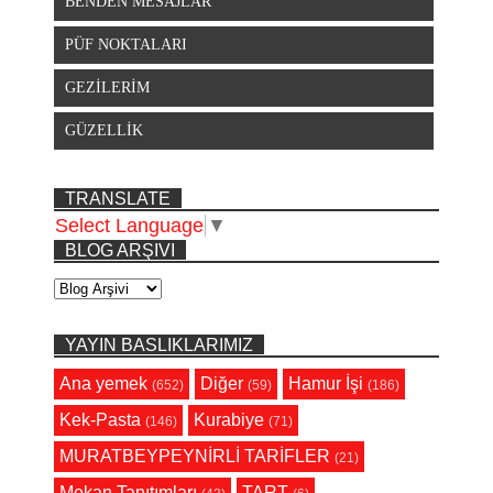
BENDEN MESAJLAR
PÜF NOKTALARI
GEZİLERİM
GÜZELLİK
TRANSLATE
Select Language
▼
BLOG ARŞIVI
YAYIN BASLIKLARIMIZ
Ana yemek
Diğer
Hamur İşi
(652)
(59)
(186)
Kek-Pasta
Kurabiye
(146)
(71)
MURATBEYPEYNİRLİ TARİFLER
(21)
Mekan Tanıtımları
TART