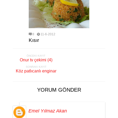
8
11-6-2012
Kısır
ÖNCEKI KAYIT
Onur tv çekimi (4)
SONRAKI KAYIT
Köz patlıcanlı enginar
YORUM GÖNDER
Emel Yılmaz Akan