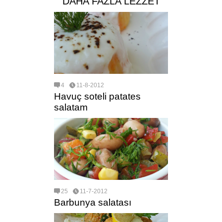
DAHA FAZLA LEZZET
4
11-8-2012
Havuç soteli patates
salatam
25
11-7-2012
Barbunya salatası