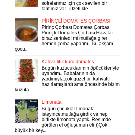
sofralarımız için çok sevilen bir
tarifimiz var.. Özellikle ...
PİRİNÇLİ DOMATES ÇORBASI
Pirinç Çorbası Domates Çorbası
Pirinçli Domates Çorbası Havalar
biraz serinledi mi mutfağa girer
hemen çorba yaparım.. Bu akşam
çocu...
Kahvaltılık kuru domates
Bugün kuzucuklarımın öpücükleriyle
uyandım.. Babalarının da
yardımıyla,çok güzel bir kahvaltı
hazırlamışlardı ama öncesinde bizim
kuzula...
Limonata
Bugün çocuklar limonata
isteyince,mutfağa girdik ve hep
birlikte limonata yaptık..Resimde
görülen el oğluşumun eli:))Çok
büyük bir key...