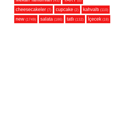
(43)
(6)
cheesecakeler
cupcake
kahvaltı
(7)
(2)
(110)
new
salata
tatlı
İçecek
(1749)
(186)
(132)
(18)