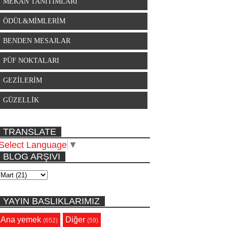
MEKAN TANITIMLARI
ÖDÜL&MİMLERİM
BENDEN MESAJLAR
PÜF NOKTALARI
GEZİLERİM
GÜZELLİK
TRANSLATE
Select Language
▼
BLOG ARŞIVI
YAYIN BASLIKLARIMIZ
Ana yemek
Diğer
(652)
(59)