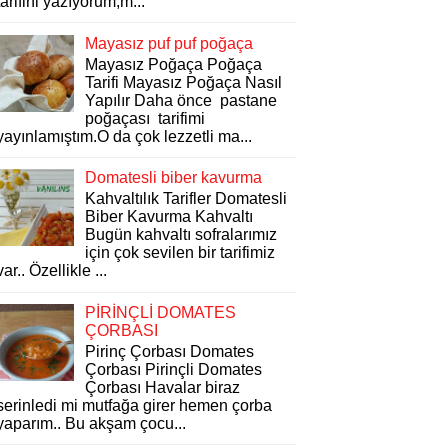
tarifini yazıyorum,m...
Mayasız puf puf poğaça
Mayasız Poğaça Poğaça
Tarifi Mayasız Poğaça Nasıl
Yapılır Daha önce pastane
poğaçası tarifimi
yayınlamıştım.O da çok lezzetli ma...
Domatesli biber kavurma
Kahvaltılık Tarifler Domatesli
Biber Kavurma Kahvaltı
Bugün kahvaltı sofralarımız
için çok sevilen bir tarifimiz
var.. Özellikle ...
PİRİNÇLİ DOMATES
ÇORBASI
Pirinç Çorbası Domates
Çorbası Pirinçli Domates
Çorbası Havalar biraz
serinledi mi mutfağa girer hemen çorba
yaparım.. Bu akşam çocu...