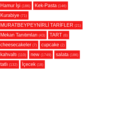
Hamur İşi
Kek-Pasta
(186)
(146)
Kurabiye
(71)
MURATBEYPEYNİRLİ TARİFLER
(21)
Mekan Tanıtımları
TART
(43)
(6)
cheesecakeler
cupcake
(7)
(2)
kahvaltı
new
salata
(110)
(1749)
(186)
tatlı
İçecek
(132)
(18)