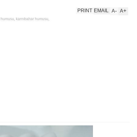
-
+
PRINT
EMAIL
A
A
r humusu
,
karnıbahar humusu
,