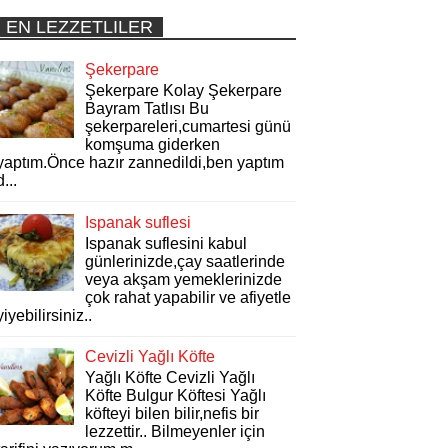
EN LEZZETLILER
Şekerpare
Şekerpare Kolay Şekerpare
Bayram Tatlısı Bu
şekerpareleri,cumartesi günü
komşuma giderken
yaptım.Önce hazır zannedildi,ben yaptım
d...
Ispanak suflesi
Ispanak suflesini kabul
günlerinizde,çay saatlerinde
veya akşam yemeklerinizde
çok rahat yapabilir ve afiyetle
yiyebilirsiniz..
Cevizli Yağlı Köfte
Yağlı Köfte Cevizli Yağlı
Köfte Bulgur Köftesi Yağlı
köfteyi bilen bilir,nefis bir
lezzettir.. Bilmeyenler için