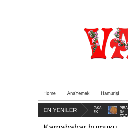
Home
AnaYemek
Hamurişi
RCAM
MİSKET
PORTAKA
PIRA
EN YENİLER
KURABİYE
LLI KEK
SA
TAVA
Karnabahar humusu