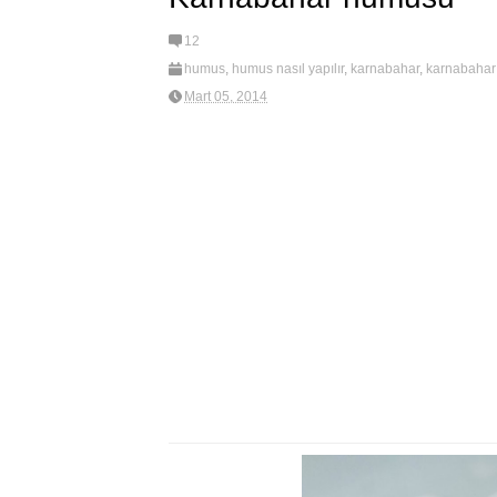
12
humus
,
humus nasıl yapılır
,
karnabahar
,
karnabaha
Mezeler
,
new
,
salata
Mart 05, 2014