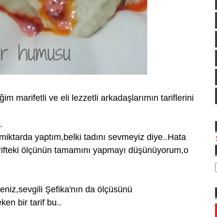
im marifetli ve eli lezzetli arkadaşlarımın tariflerini
.
miktarda yaptım,belki tadını sevmeyiz diye..Hata
tarifteki ölçünün tamamını yapmayı düşünüyorum,o
seniz,sevgili Şefika'nın da ölçüsünü
en bir tarif bu..