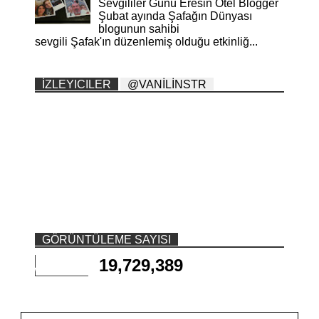
Sevgililer Günü Eresin Otel Blogger
Şubat ayında Şafağın Dünyası
blogunun sahibi
sevgili Şafak'ın düzenlemiş olduğu etkinliğ...
İZLEYICILER
@VANİLİNSTR
GÖRÜNTÜLEME SAYISI
19,729,389