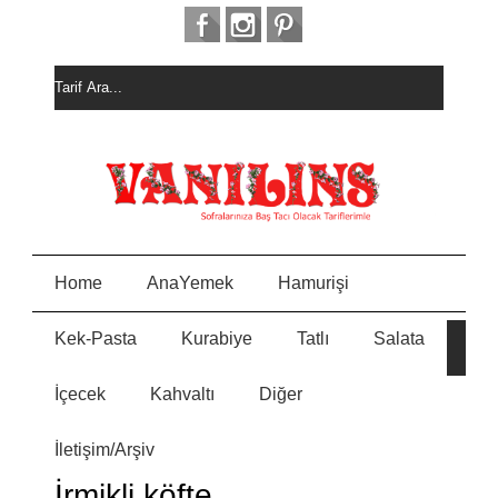
Home
AnaYemek
Hamurişi
Kek-Pasta
Kurabiye
Tatlı
Salata
HURM
E
ALI
KEK
İçecek
Kahvaltı
Diğer
MEYVELİ BORCAM
N
PASTASI
İletişim/Arşiv
MİSKET
Y
KURABİYE
İrmikli köfte