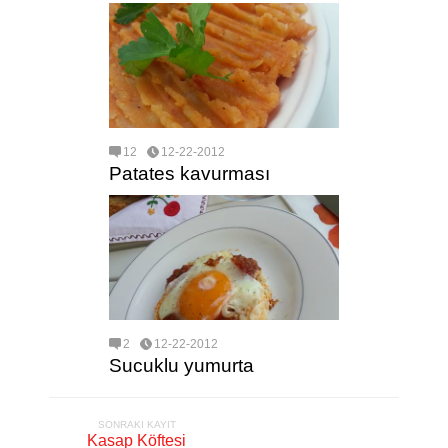
12
12-22-2012
Patates kavurması
2
12-22-2012
Sucuklu yumurta
SONRAKI KAYIT
Kasap Köftesi