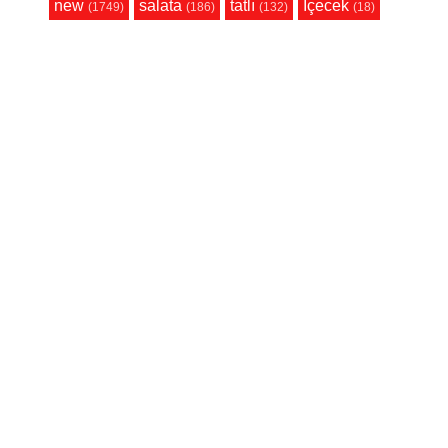
new
salata
tatlı
İçecek
(1749)
(186)
(132)
(18)