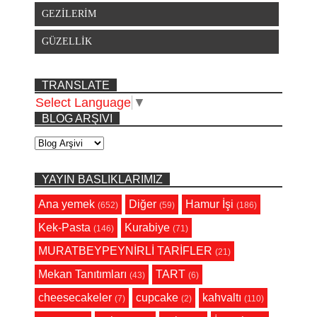
GEZİLERİM
GÜZELLİK
TRANSLATE
Select Language
▼
BLOG ARŞIVI
YAYIN BASLIKLARIMIZ
Ana yemek
Diğer
Hamur İşi
(652)
(59)
(186)
Kek-Pasta
Kurabiye
(146)
(71)
MURATBEYPEYNİRLİ TARİFLER
(21)
Mekan Tanıtımları
TART
(43)
(6)
cheesecakeler
cupcake
kahvaltı
(7)
(2)
(110)