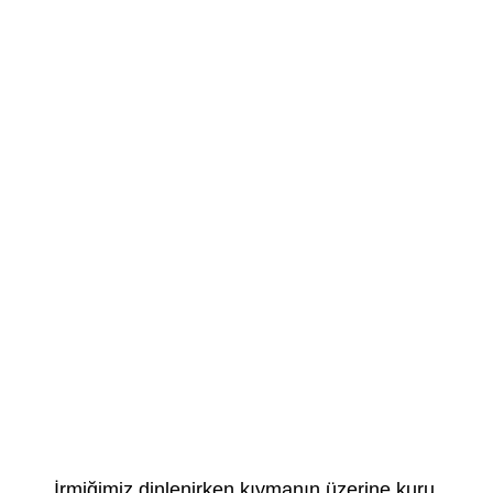
İrmiğimiz dinlenirken,kıymanın üzerine kuru