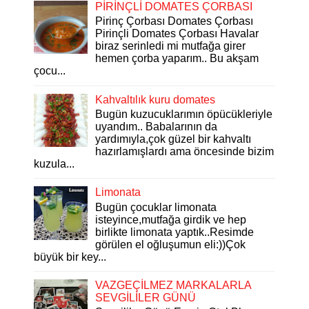
PİRİNÇLİ DOMATES ÇORBASI
Pirinç Çorbası Domates Çorbası
Pirinçli Domates Çorbası Havalar
biraz serinledi mi mutfağa girer
hemen çorba yaparım.. Bu akşam
çocu...
Kahvaltılık kuru domates
Bugün kuzucuklarımın öpücükleriyle
uyandım.. Babalarının da
yardımıyla,çok güzel bir kahvaltı
hazırlamışlardı ama öncesinde bizim
kuzula...
Limonata
Bugün çocuklar limonata
isteyince,mutfağa girdik ve hep
birlikte limonata yaptık..Resimde
görülen el oğluşumun eli:))Çok
büyük bir key...
VAZGEÇİLMEZ MARKALARLA
SEVGİLİLER GÜNÜ