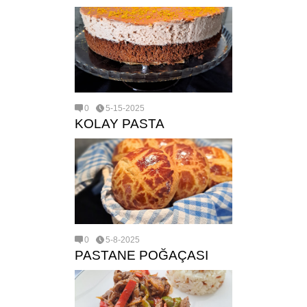
0
5-15-2025
KOLAY PASTA
0
5-8-2025
PASTANE POĞAÇASI