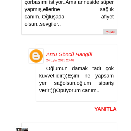
çorbasımı istiyor..Ama anneside süper
yapmış,ellerine sağlık
canım..Oğluşada afiyet
olsun..sevgiler..
Yanıtla
Arzu Göncü Hangül
24 Eylül 2013 23:46
Oğlumun damak tadı çok
kuvvetlidir:))Eşim ne yapsam
yer sağolsun,oğlum sipariş
verir:)))Öpüyorum canım..
YANITLA