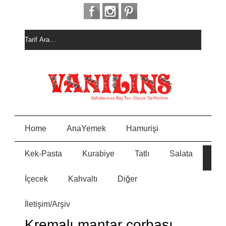
Home
AnaYemek
Hamurişi
Kek-Pasta
Kurabiye
Tatlı
Salata
HUR
E
ALI
KEK
İçecek
Kahvaltı
Diğer
MEY
N
PAST
İletişim/Arşiv
MİSK
Y
KURA
Kremalı mantar çorbası