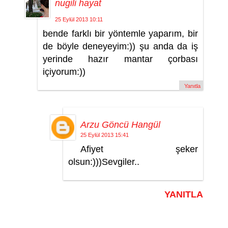
nugili hayat
25 Eylül 2013 10:11
bende farklı bir yöntemle yaparım, bir
de böyle deneyeyim:)) şu anda da iş
yerinde hazır mantar çorbası
içiyorum:))
Yanıtla
Arzu Göncü Hangül
25 Eylül 2013 15:41
Afiyet şeker
olsun:)))Sevgiler..
YANITLA