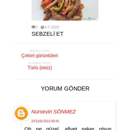
0
5-7-2025
SEBZELİ ET
ÖNCEKI KAYIT
Çekim görüntüleri
SONRAKI KAYIT
Türlü (etsiz)
YORUM GÖNDER
Nursevin SÖNMEZ
24 Eylül 2013 00:43
Oh ne güzel. afiyet şeker olsun.