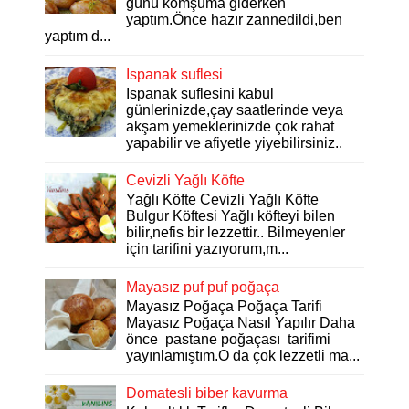
günü komşuma giderken
yaptım.Önce hazır zannedildi,ben
yaptım d...
Ispanak suflesi
Ispanak suflesini kabul
günlerinizde,çay saatlerinde veya
akşam yemeklerinizde çok rahat
yapabilir ve afiyetle yiyebilirsiniz..
Cevizli Yağlı Köfte
Yağlı Köfte Cevizli Yağlı Köfte
Bulgur Köftesi Yağlı köfteyi bilen
bilir,nefis bir lezzettir.. Bilmeyenler
için tarifini yazıyorum,m...
Mayasız puf puf poğaça
Mayasız Poğaça Poğaça Tarifi
Mayasız Poğaça Nasıl Yapılır Daha
önce pastane poğaçası tarifimi
yayınlamıştım.O da çok lezzetli ma...
Domatesli biber kavurma