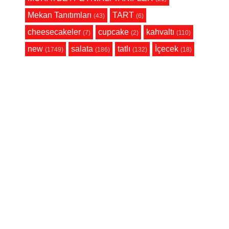
Mekan Tanıtımları
TART
(43)
(6)
cheesecakeler
cupcake
kahvaltı
(7)
(2)
(110)
new
salata
tatlı
İçecek
(1749)
(186)
(132)
(18)