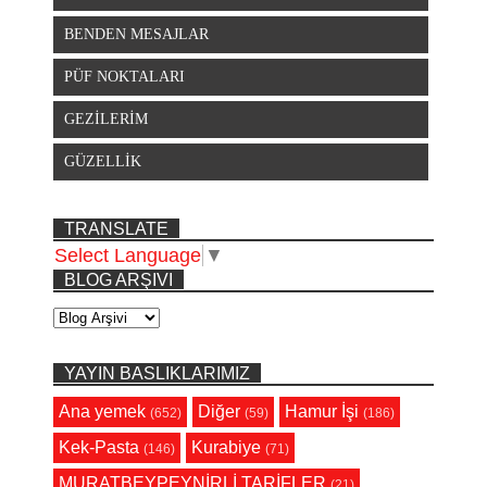
BENDEN MESAJLAR
PÜF NOKTALARI
GEZİLERİM
GÜZELLİK
TRANSLATE
Select Language
▼
BLOG ARŞIVI
YAYIN BASLIKLARIMIZ
Ana yemek
Diğer
Hamur İşi
(652)
(59)
(186)
Kek-Pasta
Kurabiye
(146)
(71)
MURATBEYPEYNİRLİ TARİFLER
(21)