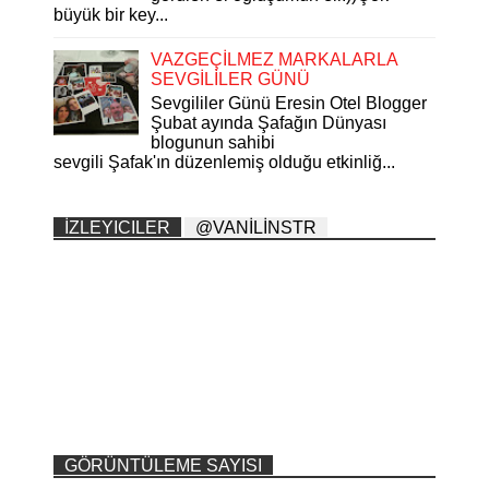
büyük bir key...
VAZGEÇİLMEZ MARKALARLA
SEVGİLİLER GÜNÜ
Sevgililer Günü Eresin Otel Blogger
Şubat ayında Şafağın Dünyası
blogunun sahibi
sevgili Şafak'ın düzenlemiş olduğu etkinliğ...
İZLEYICILER
@VANİLİNSTR
GÖRÜNTÜLEME SAYISI