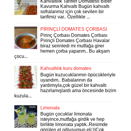
Kahvaltılık Tarifler Domatesli Biber
Kavurma Kahvaltı Bugün kahvaltı
sofralarımız için çok sevilen bir
tarifimiz var.. Özellikle ...
PİRİNÇLİ DOMATES ÇORBASI
Pirinç Çorbası Domates Çorbası
Pirinçli Domates Çorbası Havalar
biraz serinledi mi mutfağa girer
hemen çorba yaparım.. Bu akşam
çocu...
Kahvaltılık kuru domates
Bugün kuzucuklarımın öpücükleriyle
uyandım.. Babalarının da
yardımıyla,çok güzel bir kahvaltı
hazırlamışlardı ama öncesinde bizim
kuzula...
Limonata
Bugün çocuklar limonata
isteyince,mutfağa girdik ve hep
birlikte limonata yaptık..Resimde
görülen el oğluşumun eli:))Çok