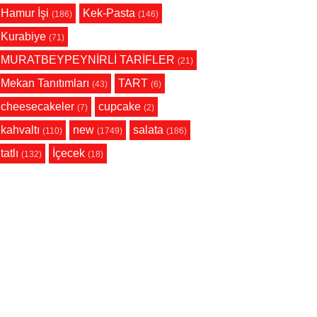
Hamur İşi
Kek-Pasta
(186)
(146)
Kurabiye
(71)
MURATBEYPEYNİRLİ TARİFLER
(21)
Mekan Tanıtımları
TART
(43)
(6)
cheesecakeler
cupcake
(7)
(2)
kahvaltı
new
salata
(110)
(1749)
(186)
tatlı
İçecek
(132)
(18)