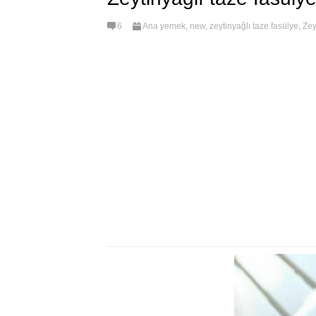
6
Ana yemek
,
new
,
zeytinyağlı taze fasülye
,
Zey