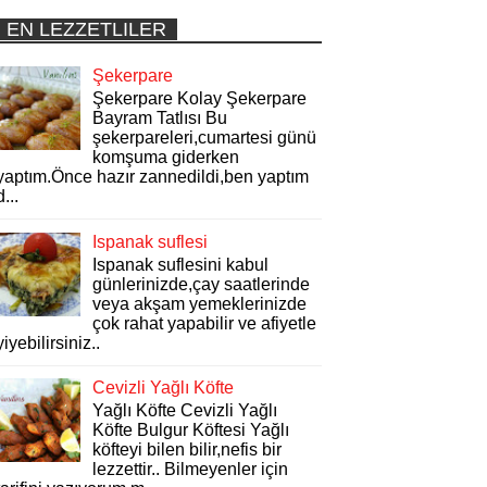
EN LEZZETLILER
Şekerpare
Şekerpare Kolay Şekerpare
Bayram Tatlısı Bu
şekerpareleri,cumartesi günü
komşuma giderken
yaptım.Önce hazır zannedildi,ben yaptım
d...
Ispanak suflesi
Ispanak suflesini kabul
günlerinizde,çay saatlerinde
veya akşam yemeklerinizde
çok rahat yapabilir ve afiyetle
yiyebilirsiniz..
Cevizli Yağlı Köfte
Yağlı Köfte Cevizli Yağlı
Köfte Bulgur Köftesi Yağlı
köfteyi bilen bilir,nefis bir
lezzettir.. Bilmeyenler için