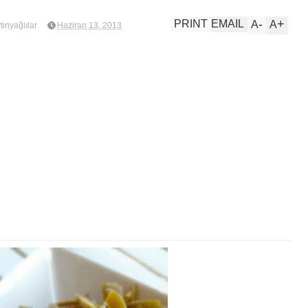
-
+
PRINT
EMAIL
A
A
tinyağlılar
Haziran 13, 2013