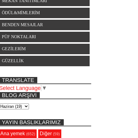
MEKAN TANITIMLARI
ÖDÜL&MİMLERİM
BENDEN MESAJLAR
PÜF NOKTALARI
GEZİLERİM
GÜZELLİK
TRANSLATE
Select Language
▼
BLOG ARŞIVI
YAYIN BASLIKLARIMIZ
Ana yemek
Diğer
(652)
(59)