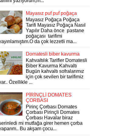
tarifini yazıyorum,m...
Mayasız puf puf poğaça
Mayasız Poğaça Poğaça
Tarifi Mayasız Poğaça Nasıl
Yapılır Daha önce pastane
poğaçası tarifimi
yayınlamıştım.O da çok lezzetli ma...
Domatesli biber kavurma
Kahvaltılık Tarifler Domatesli
Biber Kavurma Kahvaltı
Bugün kahvaltı sofralarımız
için çok sevilen bir tarifimiz
var.. Özellikle ...
PİRİNÇLİ DOMATES
ÇORBASI
Pirinç Çorbası Domates
Çorbası Pirinçli Domates
Çorbası Havalar biraz
serinledi mi mutfağa girer hemen çorba
yaparım.. Bu akşam çocu...