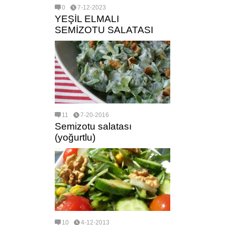
0
7-12-2023
YEŞİL ELMALI
SEMİZOTU SALATASI
11
7-20-2016
Semizotu salatası
(yoğurtlu)
10
4-12-2013