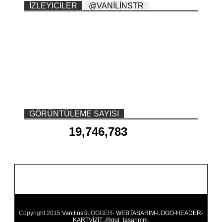
İZLEYICILER
@VANİLİNSTR
GÖRÜNTÜLEME SAYISI
19,746,783
Copyright 2015
Vanilins
BLOGGER-
WEBTASARIM-LOGO-HEADER-
KARTVİZİT..@gul_tasarimm
.