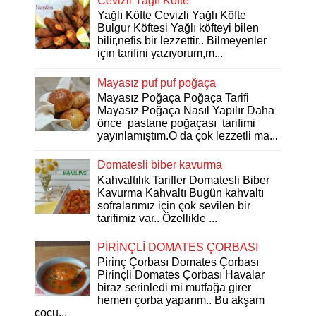
Cevizli Yağlı Köfte
Yağlı Köfte Cevizli Yağlı Köfte
Bulgur Köftesi Yağlı köfteyi bilen
bilir,nefis bir lezzettir.. Bilmeyenler
için tarifini yazıyorum,m...
Mayasız puf puf poğaça
Mayasız Poğaça Poğaça Tarifi
Mayasız Poğaça Nasıl Yapılır Daha
önce pastane poğaçası tarifimi
yayınlamıştım.O da çok lezzetli ma...
Domatesli biber kavurma
Kahvaltılık Tarifler Domatesli Biber
Kavurma Kahvaltı Bugün kahvaltı
sofralarımız için çok sevilen bir
tarifimiz var.. Özellikle ...
PİRİNÇLİ DOMATES ÇORBASI
Pirinç Çorbası Domates Çorbası
Pirinçli Domates Çorbası Havalar
biraz serinledi mi mutfağa girer
hemen çorba yaparım.. Bu akşam
çocu...