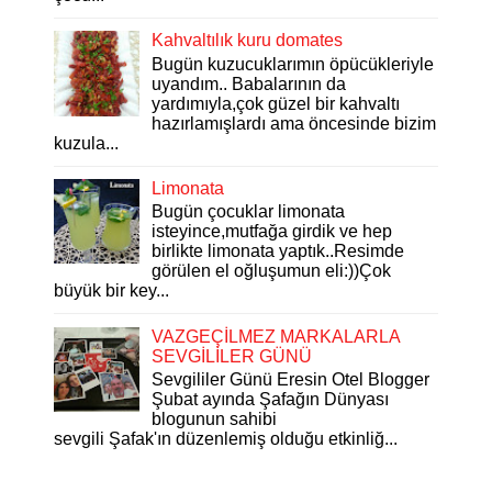
Kahvaltılık kuru domates
Bugün kuzucuklarımın öpücükleriyle
uyandım.. Babalarının da
yardımıyla,çok güzel bir kahvaltı
hazırlamışlardı ama öncesinde bizim
kuzula...
Limonata
Bugün çocuklar limonata
isteyince,mutfağa girdik ve hep
birlikte limonata yaptık..Resimde
görülen el oğluşumun eli:))Çok
büyük bir key...
VAZGEÇİLMEZ MARKALARLA
SEVGİLİLER GÜNÜ
Sevgililer Günü Eresin Otel Blogger
Şubat ayında Şafağın Dünyası
blogunun sahibi
sevgili Şafak'ın düzenlemiş olduğu etkinliğ...