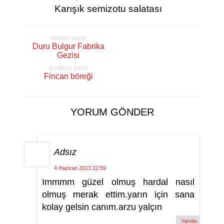
Karışık semizotu salatası
ÖNCEKI KAYIT
Duru Bulgur Fabrika
Gezisi
SONRAKI KAYIT
Fincan böreği
YORUM GÖNDER
Adsız
4 Haziran 2013 22:59
Immmm güzel olmuş hardal nasıl
olmuş merak ettim.yarın için sana
kolay gelsin canım.arzu yalçın
Yanıtla