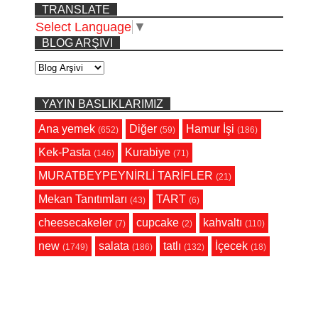
TRANSLATE
Select Language
▼
BLOG ARŞIVI
YAYIN BASLIKLARIMIZ
Ana yemek
Diğer
Hamur İşi
(652)
(59)
(186)
Kek-Pasta
Kurabiye
(146)
(71)
MURATBEYPEYNİRLİ TARİFLER
(21)
Mekan Tanıtımları
TART
(43)
(6)
cheesecakeler
cupcake
kahvaltı
(7)
(2)
(110)
new
salata
tatlı
İçecek
(1749)
(186)
(132)
(18)