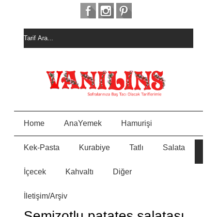
Home
AnaYemek
Hamurişi
Kek-Pasta
Kurabiye
Tatlı
Salata
HURM
E
ALI
KEK
İçecek
Kahvaltı
Diğer
MEYVE
N
PASTA
İletişim/Arşiv
MİSKE
Y
KURAB
Semizotlu patates salatası