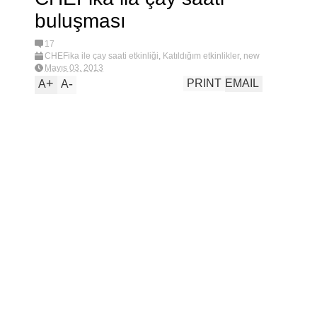
E
buluşması
N
17
CHEFika ile çay saati etkinliği
,
Katıldığım etkinlikler
,
new
Mayıs 03, 2013
İ
+
-
PRINT
EMAIL
A
A
L
E
R