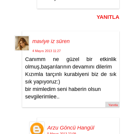
YANITLA
maviye iz süren
4 Mayıs 2013 11:27
Canımm ne güzel bir etkinlik
olmuş,başarılarının devamını dilerim
Kızımla tarçınlı kurabiyeni biz de sık
sık yapıyoruz:)
bir mimledim seni haberin olsun
sevgilerimlee..
Yanıtla
Arzu Göncü Hangül
5 Mayıs 2013 22:09