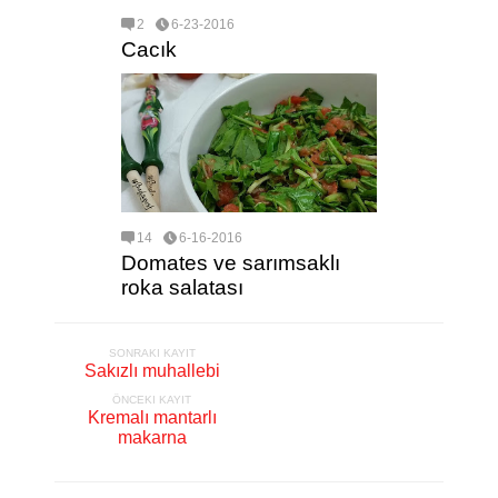
2
6-23-2016
Cacık
14
6-16-2016
Domates ve sarımsaklı
roka salatası
SONRAKI KAYIT
Sakızlı muhallebi
ÖNCEKI KAYIT
Kremalı mantarlı
makarna