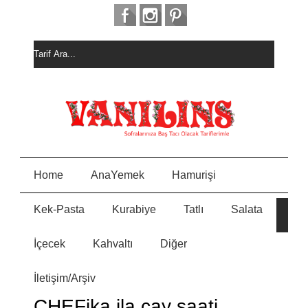
Home
AnaYemek
Hamurişi
Kek-Pasta
Kurabiye
Tatlı
Salata
E
İçecek
Kahvaltı
Diğer
N
İletişim/Arşiv
Y
CHEFika ila çay saati