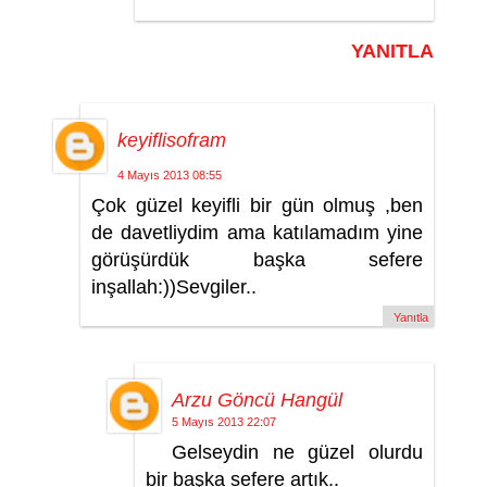
YANITLA
keyiflisofram
4 Mayıs 2013 08:55
Çok güzel keyifli bir gün olmuş ,ben
de davetliydim ama katılamadım yine
görüşürdük başka sefere
inşallah:))Sevgiler..
Yanıtla
Arzu Göncü Hangül
5 Mayıs 2013 22:07
Gelseydin ne güzel olurdu
bir başka sefere artık..