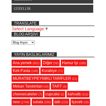
GÜZELLİK
TRANSLATE
Select Language
▼
BLOG ARŞIVI
YAYIN BASLIKLARIMIZ
Ana yemek
Diğer
Hamur İşi
(652)
(59)
(186)
Kek-Pasta
Kurabiye
(146)
(71)
MURATBEYPEYNİRLİ TARİFLER
(21)
Mekan Tanıtımları
TART
(43)
(6)
cheesecakeler
cupcake
kahvaltı
(7)
(2)
(110)
new
salata
tatlı
İçecek
(1749)
(186)
(132)
(18)