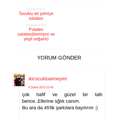
ÖNCEKI KAYIT
Tavuklu tel şehriye
salatası
SONRAKI KAYIT
Patates
salatası(kornişon ve
yeşil soğanlı)
YORUM GÖNDER
ikicocukluanneyim
8 Şubat 2013 23:49
çok hafif ve güzel bir tatlı
bence..Ellerine sğlık canım.
Bu ara da 45'lik şarkılara bayılırım ;)