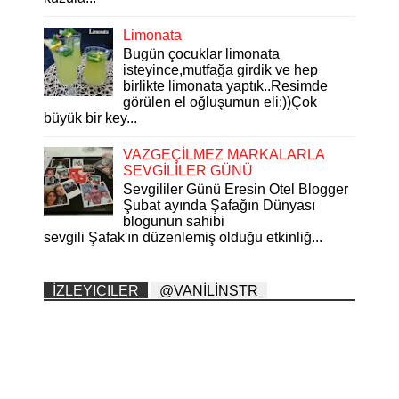
Limonata
Bugün çocuklar limonata
isteyince,mutfağa girdik ve hep
birlikte limonata yaptık..Resimde
görülen el oğluşumun eli:))Çok
büyük bir key...
VAZGEÇİLMEZ MARKALARLA
SEVGİLİLER GÜNÜ
Sevgililer Günü Eresin Otel Blogger
Şubat ayında Şafağın Dünyası
blogunun sahibi
sevgili Şafak'ın düzenlemiş olduğu etkinliğ...
İZLEYICILER
@VANİLİNSTR