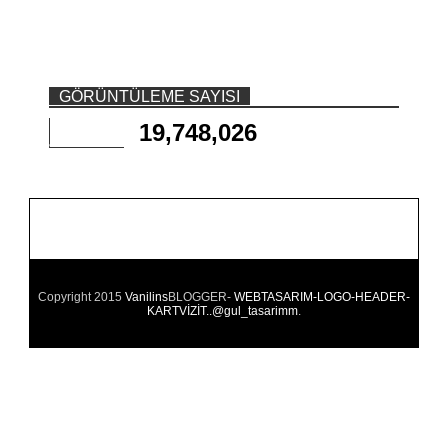
GÖRÜNTÜLEME SAYISI
19,748,026
Copyright 2015
Vanilins
BLOGGER-
WEBTASARIM-LOGO-HEADER-
KARTVİZİT..@gul_tasarimm
.