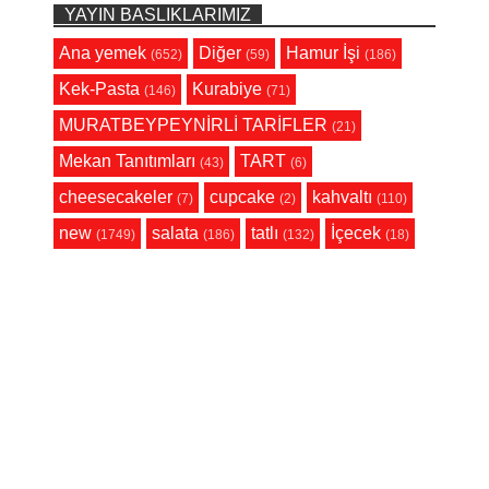
YAYIN BASLIKLARIMIZ
Ana yemek
Diğer
Hamur İşi
(652)
(59)
(186)
Kek-Pasta
Kurabiye
(146)
(71)
MURATBEYPEYNİRLİ TARİFLER
(21)
Mekan Tanıtımları
TART
(43)
(6)
cheesecakeler
cupcake
kahvaltı
(7)
(2)
(110)
new
salata
tatlı
İçecek
(1749)
(186)
(132)
(18)