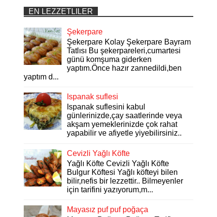
EN LEZZETLILER
Şekerpare
Şekerpare Kolay Şekerpare Bayram
Tatlısı Bu şekerpareleri,cumartesi
günü komşuma giderken
yaptım.Önce hazır zannedildi,ben
yaptım d...
Ispanak suflesi
Ispanak suflesini kabul
günlerinizde,çay saatlerinde veya
akşam yemeklerinizde çok rahat
yapabilir ve afiyetle yiyebilirsiniz..
Cevizli Yağlı Köfte
Yağlı Köfte Cevizli Yağlı Köfte
Bulgur Köftesi Yağlı köfteyi bilen
bilir,nefis bir lezzettir.. Bilmeyenler
için tarifini yazıyorum,m...
Mayasız puf puf poğaça