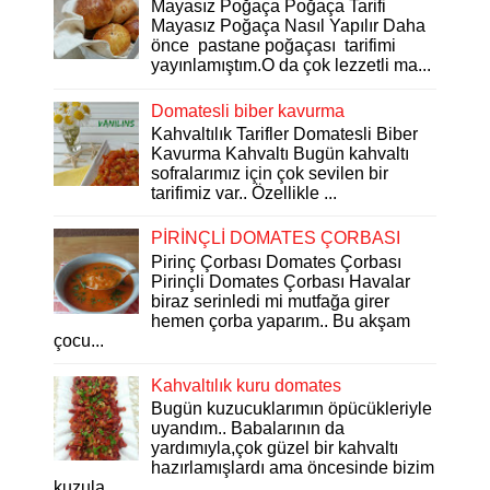
Mayasız Poğaça Poğaça Tarifi
Mayasız Poğaça Nasıl Yapılır Daha
önce pastane poğaçası tarifimi
yayınlamıştım.O da çok lezzetli ma...
Domatesli biber kavurma
Kahvaltılık Tarifler Domatesli Biber
Kavurma Kahvaltı Bugün kahvaltı
sofralarımız için çok sevilen bir
tarifimiz var.. Özellikle ...
PİRİNÇLİ DOMATES ÇORBASI
Pirinç Çorbası Domates Çorbası
Pirinçli Domates Çorbası Havalar
biraz serinledi mi mutfağa girer
hemen çorba yaparım.. Bu akşam
çocu...
Kahvaltılık kuru domates
Bugün kuzucuklarımın öpücükleriyle
uyandım.. Babalarının da
yardımıyla,çok güzel bir kahvaltı
hazırlamışlardı ama öncesinde bizim
kuzula...