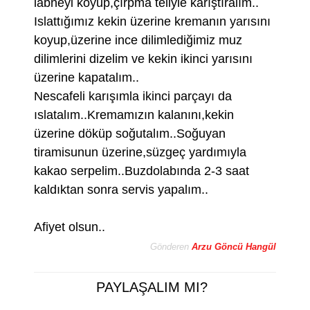
labneyi koyup,çırpma teliyle karıştıralım..
Islattığımız kekin üzerine kremanın yarısını
koyup,üzerine ince dilimlediğimiz muz
dilimlerini dizelim ve kekin ikinci yarısını
üzerine kapatalım..
Nescafeli karışımla ikinci parçayı da
ıslatalım..Kremamızın kalanını,kekin
üzerine döküp soğutalım..Soğuyan
tiramisunun üzerine,süzgeç yardımıyla
kakao serpelim..Buzdolabında 2-3 saat
kaldıktan sonra servis yapalım..
Afiyet olsun..
Gönderen
Arzu Göncü Hangül
PAYLAŞALIM MI?