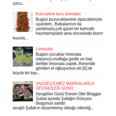
çocu...
Kahvaltılık kuru domates
Bugün kuzucuklarımın öpücükleriyle
uyandım.. Babalarının da
yardımıyla,çok güzel bir kahvaltı
hazırlamışlardı ama öncesinde bizim
kuzula...
Limonata
Bugün çocuklar limonata
isteyince,mutfağa girdik ve hep
birlikte limonata yaptık..Resimde
görülen el oğluşumun eli:))Çok
büyük bir key...
VAZGEÇİLMEZ MARKALARLA
SEVGİLİLER GÜNÜ
Sevgililer Günü Eresin Otel Blogger
Şubat ayında Şafağın Dünyası
blogunun sahibi
sevgili Şafak'ın düzenlemiş olduğu etkinliğ...