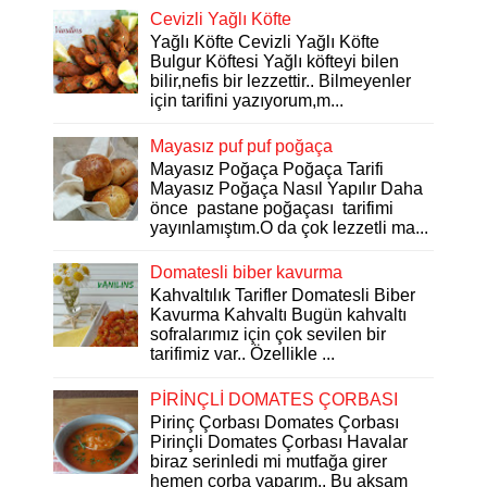
Cevizli Yağlı Köfte
Yağlı Köfte Cevizli Yağlı Köfte
Bulgur Köftesi Yağlı köfteyi bilen
bilir,nefis bir lezzettir.. Bilmeyenler
için tarifini yazıyorum,m...
Mayasız puf puf poğaça
Mayasız Poğaça Poğaça Tarifi
Mayasız Poğaça Nasıl Yapılır Daha
önce pastane poğaçası tarifimi
yayınlamıştım.O da çok lezzetli ma...
Domatesli biber kavurma
Kahvaltılık Tarifler Domatesli Biber
Kavurma Kahvaltı Bugün kahvaltı
sofralarımız için çok sevilen bir
tarifimiz var.. Özellikle ...
PİRİNÇLİ DOMATES ÇORBASI
Pirinç Çorbası Domates Çorbası
Pirinçli Domates Çorbası Havalar
biraz serinledi mi mutfağa girer
hemen çorba yaparım.. Bu akşam