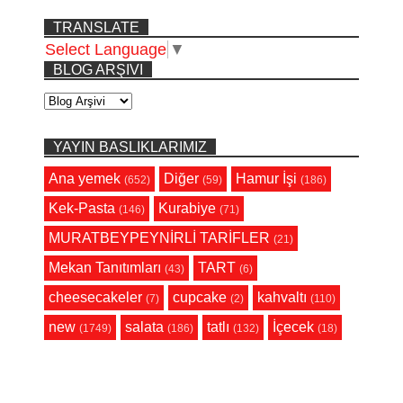
TRANSLATE
Select Language
▼
BLOG ARŞIVI
YAYIN BASLIKLARIMIZ
Ana yemek
Diğer
Hamur İşi
(652)
(59)
(186)
Kek-Pasta
Kurabiye
(146)
(71)
MURATBEYPEYNİRLİ TARİFLER
(21)
Mekan Tanıtımları
TART
(43)
(6)
cheesecakeler
cupcake
kahvaltı
(7)
(2)
(110)
new
salata
tatlı
İçecek
(1749)
(186)
(132)
(18)