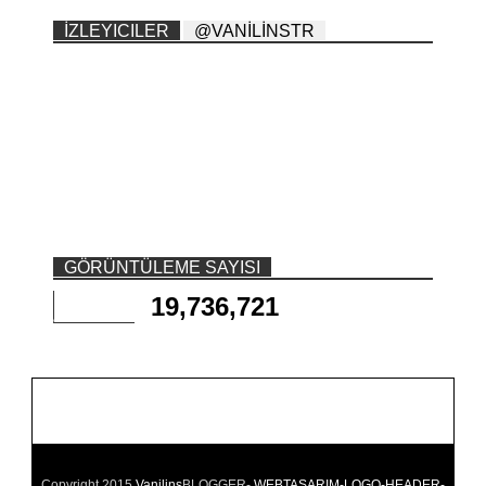
İZLEYICILER
@VANİLİNSTR
GÖRÜNTÜLEME SAYISI
19,736,721
Copyright 2015
Vanilins
BLOGGER-
WEBTASARIM-LOGO-HEADER-