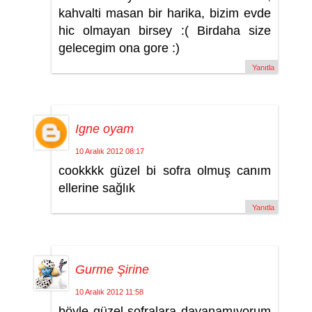
kahvalti masan bir harika, bizim evde
hic olmayan birsey :( Birdaha size
gelecegim ona gore :)
Yanıtla
Igne oyam
10 Aralık 2012 08:17
cookkkk güzel bi sofra olmuş canım
ellerine sağlık
Yanıtla
Gurme Şirine
10 Aralık 2012 11:58
böyle güzel sofralara dayanamıyorum