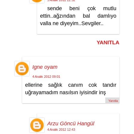
3 Aralık 2012 22:32
sende beni çok mutlu
ettin..ağzından bal damlıyo
valla ne diyeyim..Sevgiler..
YANITLA
Igne oyam
4 Aralık 2012 09:01
ellerine sağlık canım cok tandır
uğrayamadım nasılsın iyisindir inş
Yanıtla
Arzu Göncü Hangül
4 Aralık 2012 12:43