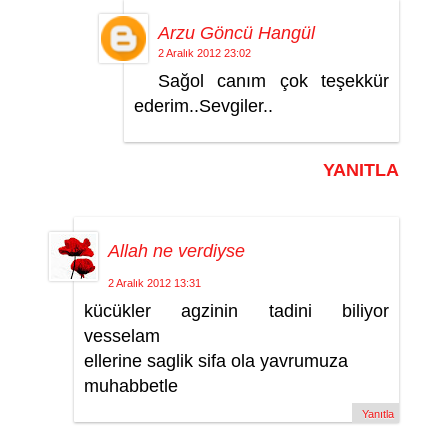
Arzu Göncü Hangül
2 Aralık 2012 23:02
Sağol canım çok teşekkür
ederim..Sevgiler..
YANITLA
Allah ne verdiyse
2 Aralık 2012 13:31
kücükler agzinin tadini biliyor
vesselam
ellerine saglik sifa ola yavrumuza
muhabbetle
Yanıtla