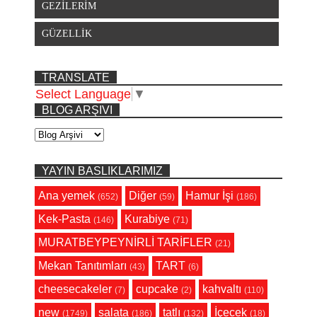
GEZİLERİM
GÜZELLİK
TRANSLATE
Select Language
▼
BLOG ARŞIVI
YAYIN BASLIKLARIMIZ
Ana yemek
Diğer
Hamur İşi
(652)
(59)
(186)
Kek-Pasta
Kurabiye
(146)
(71)
MURATBEYPEYNİRLİ TARİFLER
(21)
Mekan Tanıtımları
TART
(43)
(6)
cheesecakeler
cupcake
kahvaltı
(7)
(2)
(110)
new
salata
tatlı
İçecek
(1749)
(186)
(132)
(18)