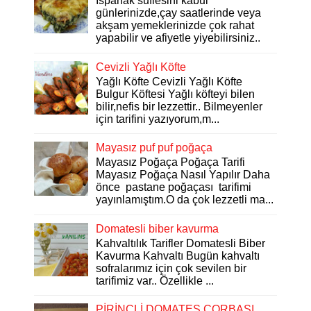
Ispanak suflesini kabul
günlerinizde,çay saatlerinde veya
akşam yemeklerinizde çok rahat
yapabilir ve afiyetle yiyebilirsiniz..
Cevizli Yağlı Köfte
Yağlı Köfte Cevizli Yağlı Köfte
Bulgur Köftesi Yağlı köfteyi bilen
bilir,nefis bir lezzettir.. Bilmeyenler
için tarifini yazıyorum,m...
Mayasız puf puf poğaça
Mayasız Poğaça Poğaça Tarifi
Mayasız Poğaça Nasıl Yapılır Daha
önce pastane poğaçası tarifimi
yayınlamıştım.O da çok lezzetli ma...
Domatesli biber kavurma
Kahvaltılık Tarifler Domatesli Biber
Kavurma Kahvaltı Bugün kahvaltı
sofralarımız için çok sevilen bir
tarifimiz var.. Özellikle ...
PİRİNÇLİ DOMATES ÇORBASI