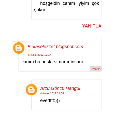
hoşgeldin canım iyiyim çok
şükür..
YANITLA
Birkaselezzet blogspot.com
4 Aralık 2012 17:17
canım bu pasta şımartır insanı.
Yanıtla
Arzu Göncü Hangül
4 Aralık 2012 21:34
evettttt:)))