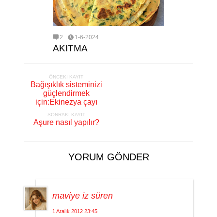
2
1-6-2024
AKITMA
ÖNCEKI KAYIT
Bağışıklık sisteminizi
güçlendirmek
için:Ekinezya çayı
SONRAKI KAYIT
Aşure nasıl yapılır?
YORUM GÖNDER
maviye iz süren
1 Aralık 2012 23:45