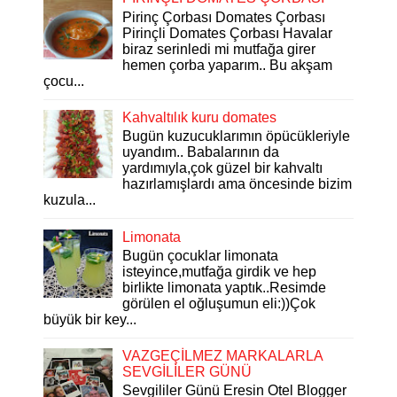
Pirinç Çorbası Domates Çorbası
Pirinçli Domates Çorbası Havalar
biraz serinledi mi mutfağa girer
hemen çorba yaparım.. Bu akşam
çocu...
Kahvaltılık kuru domates
Bugün kuzucuklarımın öpücükleriyle
uyandım.. Babalarının da
yardımıyla,çok güzel bir kahvaltı
hazırlamışlardı ama öncesinde bizim
kuzula...
Limonata
Bugün çocuklar limonata
isteyince,mutfağa girdik ve hep
birlikte limonata yaptık..Resimde
görülen el oğluşumun eli:))Çok
büyük bir key...
VAZGEÇİLMEZ MARKALARLA
SEVGİLİLER GÜNÜ
Sevgililer Günü Eresin Otel Blogger