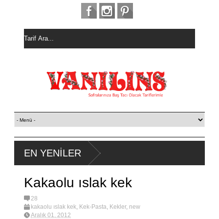
EN YENİLER
Kakaolu ıslak kek
28
kakaolu ıslak kek
,
Kek-Pasta
,
Kekler
,
new
Aralık 01, 2012