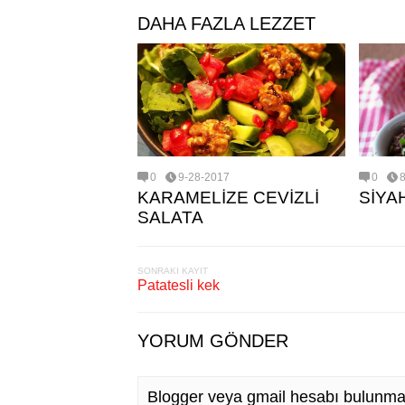
DAHA FAZLA LEZZET
0
9-28-2017
0
KARAMELİZE CEVİZLİ
SİYA
SALATA
SONRAKI KAYIT
Patatesli kek
YORUM GÖNDER
Blogger veya gmail hesabı bulunma