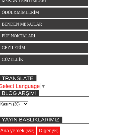
MEKAN TANITIMLARI
ÖDÜL&MİMLERİM
BENDEN MESAJLAR
PÜF NOKTALARI
GEZİLERİM
GÜZELLİK
TRANSLATE
Select Language
▼
BLOG ARŞIVI
YAYIN BASLIKLARIMIZ
Ana yemek
Diğer
(652)
(59)