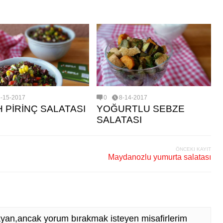
8-15-2017
0
8-14-2017
H PİRİNÇ SALATASI
YOĞURTLU SEBZE
SALATASI
ÖNCEKI KAYIT
Maydanozlu yumurta salatası
yan,ancak yorum bırakmak isteyen misafirlerim