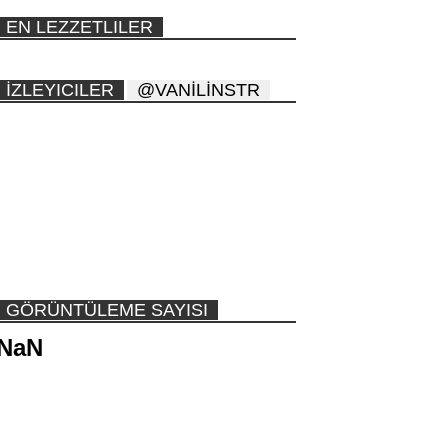
EN LEZZETLILER
İZLEYICILER
@VANİLİNSTR
GÖRÜNTÜLEME SAYISI
NaN