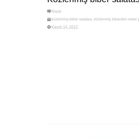
Reply
közlenmiş biber salatası
,
közlenmiş biberden neler ya
Kasım 14, 2012