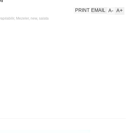
-
+
PRINT
EMAIL
A
A
pılabilir
,
Mezeler
,
new
,
salata