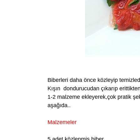
Biberleri daha önce közleyip temizle
Kışın dondurucudan çıkarıp erittikte
1-2 malzeme ekleyerek,çok pratik şeki
aşağıda..
Malzemeler
5 adet közlenmiş biber