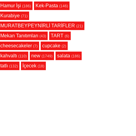
Hamur İşi
Kek-Pasta
(186)
(146)
Kurabiye
(71)
MURATBEYPEYNİRLİ TARİFLER
(21)
Mekan Tanıtımları
TART
(43)
(6)
cheesecakeler
cupcake
(7)
(2)
kahvaltı
new
salata
(110)
(1749)
(186)
tatlı
İçecek
(132)
(18)