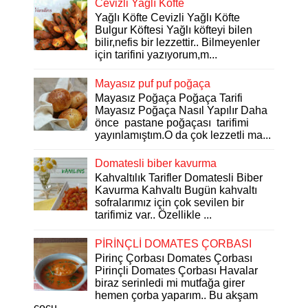
Cevizli Yağlı Köfte
Yağlı Köfte Cevizli Yağlı Köfte
Bulgur Köftesi Yağlı köfteyi bilen
bilir,nefis bir lezzettir.. Bilmeyenler
için tarifini yazıyorum,m...
Mayasız puf puf poğaça
Mayasız Poğaça Poğaça Tarifi
Mayasız Poğaça Nasıl Yapılır Daha
önce pastane poğaçası tarifimi
yayınlamıştım.O da çok lezzetli ma...
Domatesli biber kavurma
Kahvaltılık Tarifler Domatesli Biber
Kavurma Kahvaltı Bugün kahvaltı
sofralarımız için çok sevilen bir
tarifimiz var.. Özellikle ...
PİRİNÇLİ DOMATES ÇORBASI
Pirinç Çorbası Domates Çorbası
Pirinçli Domates Çorbası Havalar
biraz serinledi mi mutfağa girer
hemen çorba yaparım.. Bu akşam
çocu...