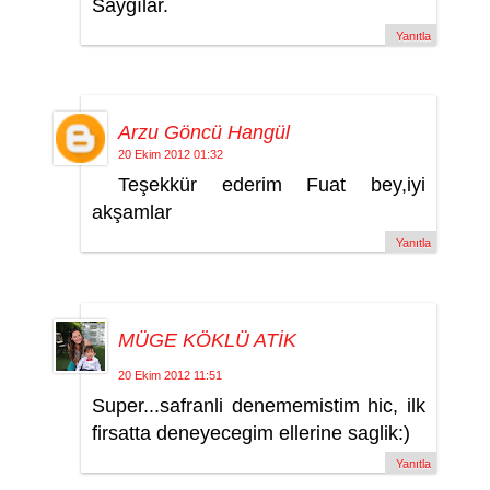
Saygılar.
Yanıtla
Arzu Göncü Hangül
20 Ekim 2012 01:32
Teşekkür ederim Fuat bey,iyi
akşamlar
Yanıtla
MÜGE KÖKLÜ ATİK
20 Ekim 2012 11:51
Super...safranli denememistim hic, ilk
firsatta deneyecegim ellerine saglik:)
Yanıtla