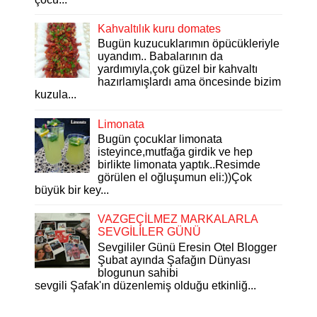
Kahvaltılık kuru domates
Bugün kuzucuklarımın öpücükleriyle
uyandım.. Babalarının da
yardımıyla,çok güzel bir kahvaltı
hazırlamışlardı ama öncesinde bizim
kuzula...
Limonata
Bugün çocuklar limonata
isteyince,mutfağa girdik ve hep
birlikte limonata yaptık..Resimde
görülen el oğluşumun eli:))Çok
büyük bir key...
VAZGEÇİLMEZ MARKALARLA
SEVGİLİLER GÜNÜ
Sevgililer Günü Eresin Otel Blogger
Şubat ayında Şafağın Dünyası
blogunun sahibi
sevgili Şafak'ın düzenlemiş olduğu etkinliğ...