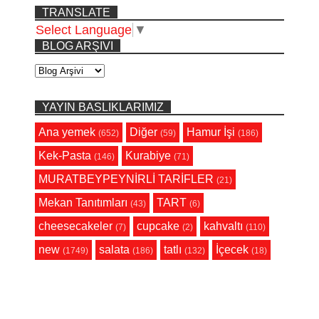
TRANSLATE
Select Language
▼
BLOG ARŞIVI
YAYIN BASLIKLARIMIZ
Ana yemek
Diğer
Hamur İşi
(652)
(59)
(186)
Kek-Pasta
Kurabiye
(146)
(71)
MURATBEYPEYNİRLİ TARİFLER
(21)
Mekan Tanıtımları
TART
(43)
(6)
cheesecakeler
cupcake
kahvaltı
(7)
(2)
(110)
new
salata
tatlı
İçecek
(1749)
(186)
(132)
(18)