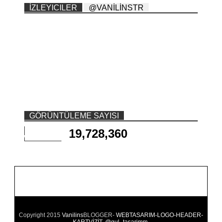
İZLEYICILER
@VANİLİNSTR
GÖRÜNTÜLEME SAYISI
19,728,360
Copyright 2015
Vanilins
BLOGGER-
WEBTASARIM-LOGO-HEADER-
KARTVİZİT..@gul_tasarimm
.