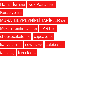
Hamur İşi
Kek-Pasta
(186)
(146)
Kurabiye
(71)
MURATBEYPEYNİRLİ TARİFLER
(21)
Mekan Tanıtımları
TART
(43)
(6)
cheesecakeler
cupcake
(7)
(2)
kahvaltı
new
salata
(110)
(1749)
(186)
tatlı
İçecek
(132)
(18)