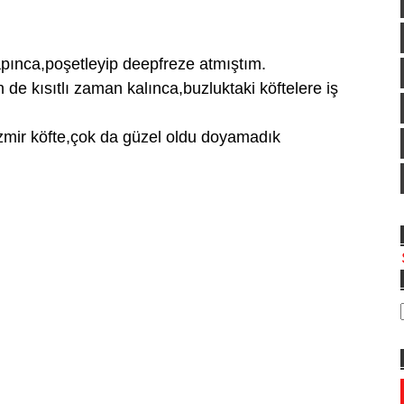
apınca,poşetleyip deepfreze atmıştım.
de kısıtlı zaman kalınca,buzluktaki köftelere iş
izmir köfte,çok da güzel oldu doyamadık