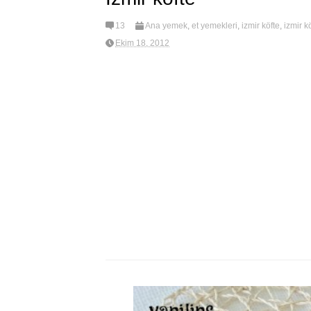
13
Ana yemek
,
et yemekleri
,
izmir köfte
,
izmir kö
Ekim 18, 2012