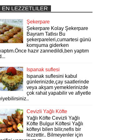
EN LEZZETLILER
Şekerpare
Şekerpare Kolay Şekerpare
Bayram Tatlısı Bu
şekerpareleri,cumartesi günü
komşuma giderken
yaptım.Önce hazır zannedildi,ben yaptım
d...
Ispanak suflesi
Ispanak suflesini kabul
günlerinizde,çay saatlerinde
veya akşam yemeklerinizde
çok rahat yapabilir ve afiyetle
yiyebilirsiniz..
Cevizli Yağlı Köfte
Yağlı Köfte Cevizli Yağlı
Köfte Bulgur Köftesi Yağlı
köfteyi bilen bilir,nefis bir
lezzettir.. Bilmeyenler için