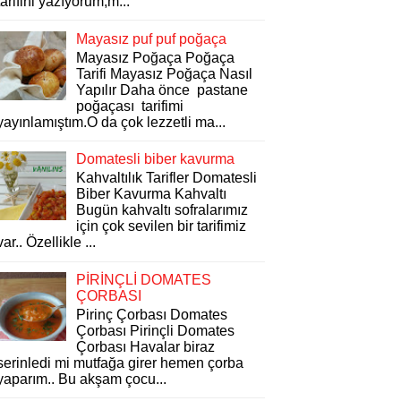
tarifini yazıyorum,m...
Mayasız puf puf poğaça
Mayasız Poğaça Poğaça
Tarifi Mayasız Poğaça Nasıl
Yapılır Daha önce pastane
poğaçası tarifimi
yayınlamıştım.O da çok lezzetli ma...
Domatesli biber kavurma
Kahvaltılık Tarifler Domatesli
Biber Kavurma Kahvaltı
Bugün kahvaltı sofralarımız
için çok sevilen bir tarifimiz
var.. Özellikle ...
PİRİNÇLİ DOMATES
ÇORBASI
Pirinç Çorbası Domates
Çorbası Pirinçli Domates
Çorbası Havalar biraz
serinledi mi mutfağa girer hemen çorba
yaparım.. Bu akşam çocu...