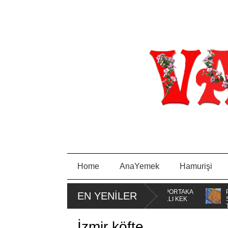
Home
AnaYemek
Hamurişi
İ BORCAM
MİSKET
PORTAKA
PIRA
EN YENİLER
I
KURABİYE
LLI KEK
SA
TAVA
İzmir köfte