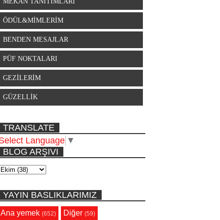
MEKAN TANITIMLARI
ÖDÜL&MİMLERİM
BENDEN MESAJLAR
PÜF NOKTALARI
GEZİLERİM
GÜZELLİK
TRANSLATE
Select Language
▼
BLOG ARŞIVI
YAYIN BASLIKLARIMIZ
Ana yemek
Diğer
(652)
(59)