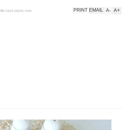
-
+
PRINT
EMAIL
A
A
fte nasıl yapılır
,
new