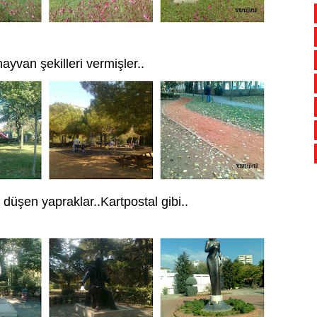
hayvan şekilleri vermişler..
üşen yapraklar..Kartpostal gibi..