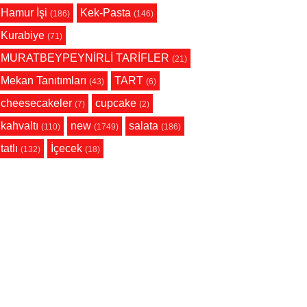
Hamur İşi
Kek-Pasta
(186)
(146)
Kurabiye
(71)
MURATBEYPEYNİRLİ TARİFLER
(21)
Mekan Tanıtımları
TART
(43)
(6)
cheesecakeler
cupcake
(7)
(2)
kahvaltı
new
salata
(110)
(1749)
(186)
tatlı
İçecek
(132)
(18)