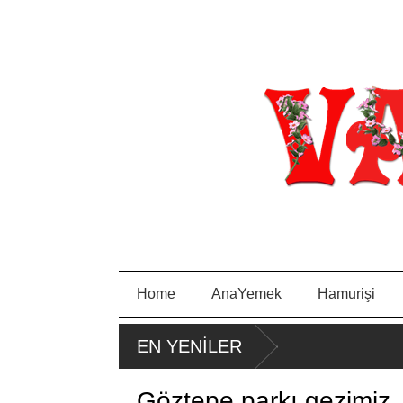
Home
AnaYemek
Hamurişi
PIRA
EN YENİLER
SA
TAVA
Göztepe parkı gezimiz