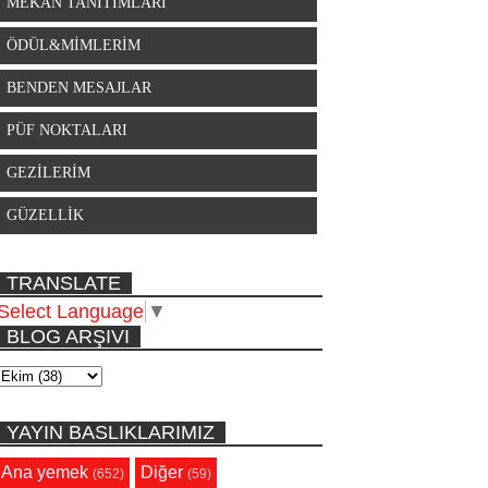
MEKAN TANITIMLARI
ÖDÜL&MİMLERİM
BENDEN MESAJLAR
PÜF NOKTALARI
GEZİLERİM
GÜZELLİK
TRANSLATE
Select Language
▼
BLOG ARŞIVI
YAYIN BASLIKLARIMIZ
Ana yemek
Diğer
(652)
(59)