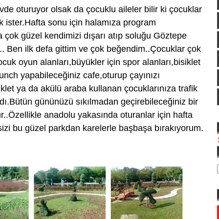
de oturuyor olsak da çocuklu aileler bilir ki çocuklar
ek ister.Hafta sonu için halamıza program
 çok güzel kendimizi dışarı atıp soluğu Göztepe
i.. Ben ilk defa gittim ve çok beğendim..Çocuklar çok
cuk oyun alanları,büyükler için spor alanları,bisiklet
unch yapabileceğiniz cafe,oturup çayınızı
siklet ya da akülü araba kullanan çocuklarınıza trafik
ardı.Bütün gününüzü sıkılmadan geçirebileceğiniz bir
..Özellikle anadolu yakasında oturanlar için hafta
mdi sizi bu güzel parkdan karelerle başbaşa bırakıyorum.