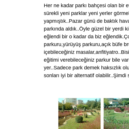
Her ne kadar parkı bahçesi olan bir ev
sürekli yeni parklar yeni yerler görm
yapmıştık..Pazar günü de baktık hava
parkında aldık..Öyle güzel bir yerdi k
eğlendi bir o kadar da biz eğlendik.Ço
parkuru,yürüyüş parkuru,açık büfe br
içebileceğiniz masalar,anfitiyatro..Bi
eğitimi verebileceğiniz parkur bile v
yer..Sadece park demek haksızlık olur
sonları iyi bir alternatif olabilir..Şi