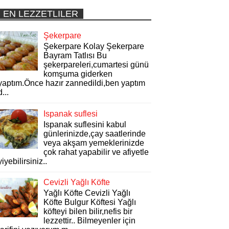
EN LEZZETLILER
Şekerpare
Şekerpare Kolay Şekerpare
Bayram Tatlısı Bu
şekerpareleri,cumartesi günü
komşuma giderken
yaptım.Önce hazır zannedildi,ben yaptım
d...
Ispanak suflesi
Ispanak suflesini kabul
günlerinizde,çay saatlerinde
veya akşam yemeklerinizde
çok rahat yapabilir ve afiyetle
yiyebilirsiniz..
Cevizli Yağlı Köfte
Yağlı Köfte Cevizli Yağlı
Köfte Bulgur Köftesi Yağlı
köfteyi bilen bilir,nefis bir
lezzettir.. Bilmeyenler için