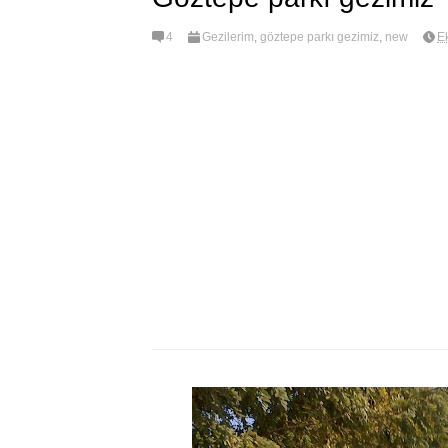
4
Gezilerim
,
göztepe parkı gezimiz
,
new
E