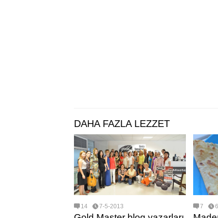
DAHA FAZLA LEZZET
14
7-5-2013
7
Gold Master blog yazarları
Maden