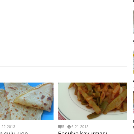
6-22-2013
5
6-21-2013
 sulu krep
Fasülye kavurması