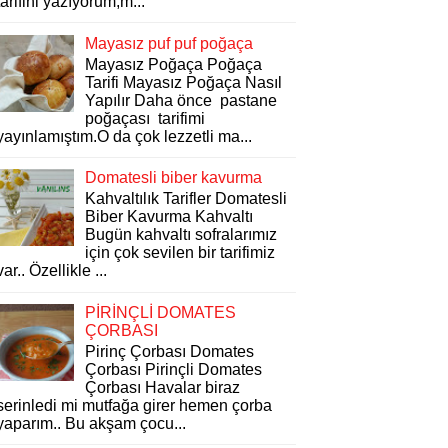
tarifini yazıyorum,m...
Mayasız puf puf poğaça
Mayasız Poğaça Poğaça
Tarifi Mayasız Poğaça Nasıl
Yapılır Daha önce pastane
poğaçası tarifimi
yayınlamıştım.O da çok lezzetli ma...
Domatesli biber kavurma
Kahvaltılık Tarifler Domatesli
Biber Kavurma Kahvaltı
Bugün kahvaltı sofralarımız
için çok sevilen bir tarifimiz
var.. Özellikle ...
PİRİNÇLİ DOMATES
ÇORBASI
Pirinç Çorbası Domates
Çorbası Pirinçli Domates
Çorbası Havalar biraz
serinledi mi mutfağa girer hemen çorba
yaparım.. Bu akşam çocu...