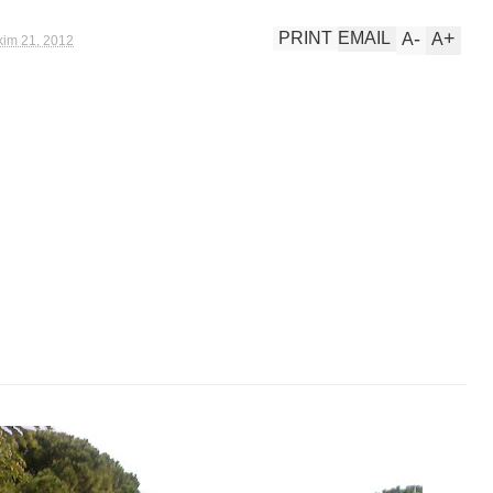
-
+
PRINT
EMAIL
A
A
kim 21, 2012