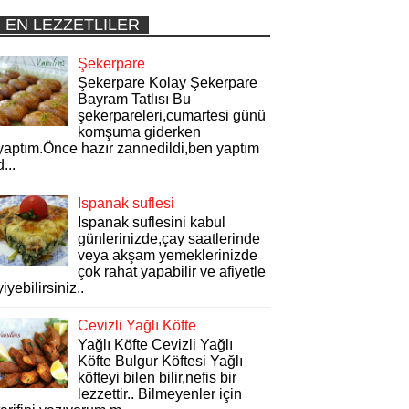
EN LEZZETLILER
Şekerpare
Şekerpare Kolay Şekerpare
Bayram Tatlısı Bu
şekerpareleri,cumartesi günü
komşuma giderken
yaptım.Önce hazır zannedildi,ben yaptım
d...
Ispanak suflesi
Ispanak suflesini kabul
günlerinizde,çay saatlerinde
veya akşam yemeklerinizde
çok rahat yapabilir ve afiyetle
yiyebilirsiniz..
Cevizli Yağlı Köfte
Yağlı Köfte Cevizli Yağlı
Köfte Bulgur Köftesi Yağlı
köfteyi bilen bilir,nefis bir
lezzettir.. Bilmeyenler için