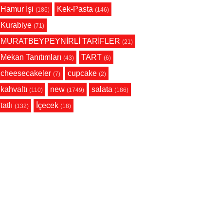
Hamur İşi
Kek-Pasta
(186)
(146)
Kurabiye
(71)
MURATBEYPEYNİRLİ TARİFLER
(21)
Mekan Tanıtımları
TART
(43)
(6)
cheesecakeler
cupcake
(7)
(2)
kahvaltı
new
salata
(110)
(1749)
(186)
tatlı
İçecek
(132)
(18)