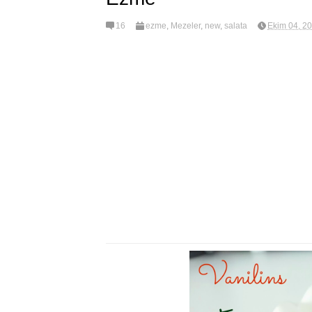
16
ezme
,
Mezeler
,
new
,
salata
Ekim 04, 2