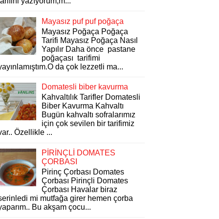
tarifini yazıyorum,m...
Mayasız puf puf poğaça
Mayasız Poğaça Poğaça
Tarifi Mayasız Poğaça Nasıl
Yapılır Daha önce pastane
poğaçası tarifimi
yayınlamıştım.O da çok lezzetli ma...
Domatesli biber kavurma
Kahvaltılık Tarifler Domatesli
Biber Kavurma Kahvaltı
Bugün kahvaltı sofralarımız
için çok sevilen bir tarifimiz
var.. Özellikle ...
PİRİNÇLİ DOMATES
ÇORBASI
Pirinç Çorbası Domates
Çorbası Pirinçli Domates
Çorbası Havalar biraz
serinledi mi mutfağa girer hemen çorba
yaparım.. Bu akşam çocu...