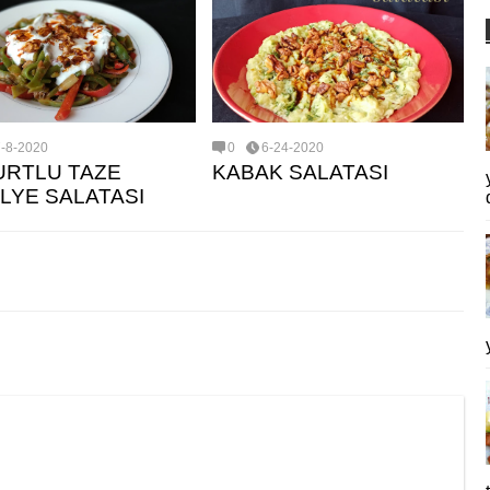
7-8-2020
0
6-24-2020
RTLU TAZE
KABAK SALATASI
LYE SALATASI