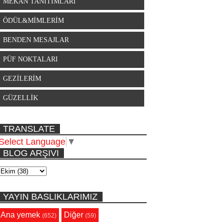
MEKAN TANITIMLARI
ÖDÜL&MİMLERİM
BENDEN MESAJLAR
PÜF NOKTALARI
GEZİLERİM
GÜZELLİK
TRANSLATE
Select Language
▼
BLOG ARŞIVI
YAYIN BASLIKLARIMIZ
Ana yemek
Diğer
(652)
(59)