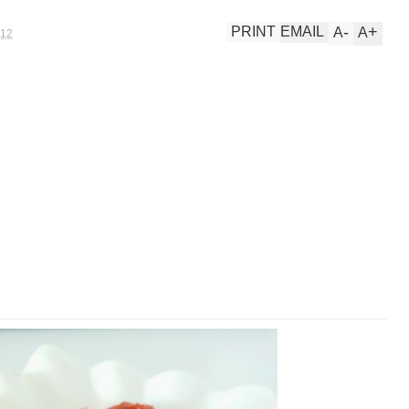
-
+
PRINT
EMAIL
A
A
012