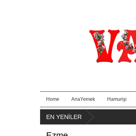
Home
AnaYemek
Hamurişi
PIRA
EN YENİLER
SA
TAVA
Ezme