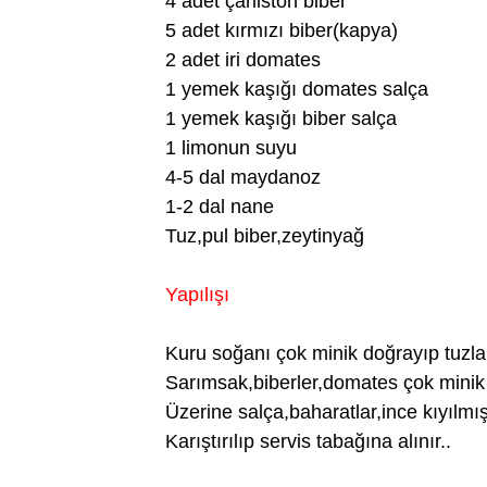
4 adet çarliston biber
5 adet kırmızı biber(k
apya)
2 adet iri domates
1 yemek kaşığı domates salça
1 yemek kaşığı biber salça
1 limonun suyu
4-5 dal maydanoz
1-2 dal nane
Tuz,pul biber,zeytinyağ
Yapılışı
Kuru soğanı çok minik doğrayıp tuzla
Sarımsak,biberler,domates çok minik 
Üzerine salça,baharatlar,ince kıyılmı
Karıştırılıp servis tabağına alınır..