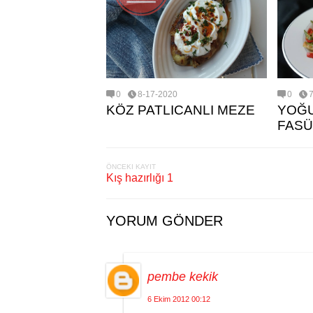
0
8-17-2020
0
KÖZ PATLICANLI MEZE
YOĞU
FASÜ
ÖNCEKI KAYIT
Kış hazırlığı 1
YORUM GÖNDER
pembe kekik
6 Ekim 2012 00:12