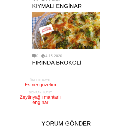
KIYMALI ENGİNAR
0
4-15-2020
FIRINDA BROKOLİ
ÖNCEKI KAYIT
Esmer güzelim
SONRAKI KAYIT
Zeytinyağlı mantarlı
enginar
YORUM GÖNDER