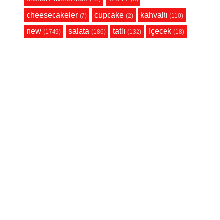
cheesecakeler
cupcake
kahvaltı
(7)
(2)
(110)
new
salata
tatlı
İçecek
(1749)
(186)
(132)
(18)