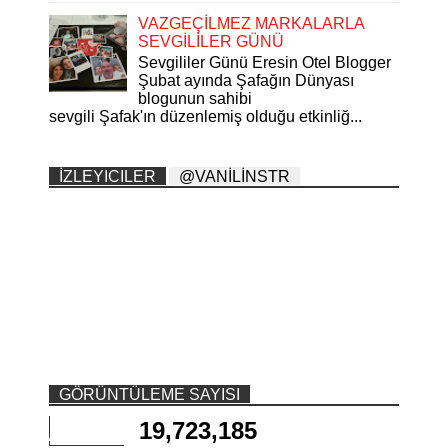
VAZGEÇİLMEZ MARKALARLA
SEVGİLİLER GÜNÜ
Sevgililer Günü Eresin Otel Blogger
Şubat ayında Şafağın Dünyası
blogunun sahibi
sevgili Şafak'ın düzenlemiş olduğu etkinliğ...
İZLEYICILER
@VANİLİNSTR
GÖRÜNTÜLEME SAYISI
19,723,185