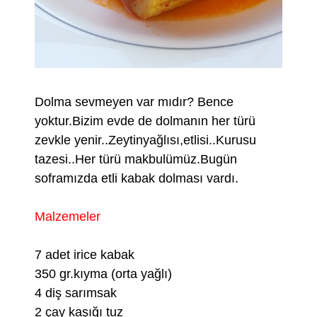
Dolma sevmeyen var mıdır? Bence
yoktur.Bizim evde de dolmanın her türü
zevkle yenir..Zeytinyağlısı,etlisi..Kurusu
tazesi..Her türü makbulümüz.Bugün
soframızda etli kabak dolması vardı.
Malzemeler
7 adet irice kabak
350 gr.kıyma (orta yağlı)
4 diş sarımsak
2 çay kaşığı tuz