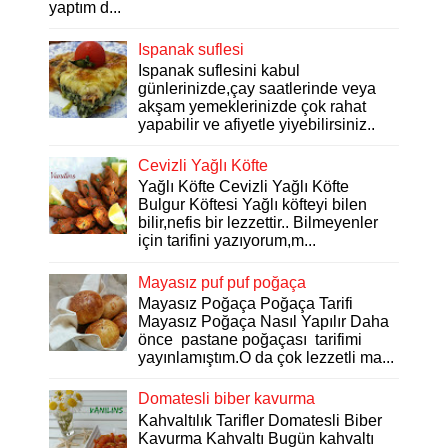
yaptım d...
Ispanak suflesi
Ispanak suflesini kabul
günlerinizde,çay saatlerinde veya
akşam yemeklerinizde çok rahat
yapabilir ve afiyetle yiyebilirsiniz..
Cevizli Yağlı Köfte
Yağlı Köfte Cevizli Yağlı Köfte
Bulgur Köftesi Yağlı köfteyi bilen
bilir,nefis bir lezzettir.. Bilmeyenler
için tarifini yazıyorum,m...
Mayasız puf puf poğaça
Mayasız Poğaça Poğaça Tarifi
Mayasız Poğaça Nasıl Yapılır Daha
önce pastane poğaçası tarifimi
yayınlamıştım.O da çok lezzetli ma...
Domatesli biber kavurma
Kahvaltılık Tarifler Domatesli Biber
Kavurma Kahvaltı Bugün kahvaltı