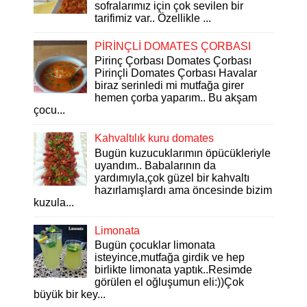
sofralarımız için çok sevilen bir
tarifimiz var.. Özellikle ...
PİRİNÇLİ DOMATES ÇORBASI
Pirinç Çorbası Domates Çorbası
Pirinçli Domates Çorbası Havalar
biraz serinledi mi mutfağa girer
hemen çorba yaparım.. Bu akşam
çocu...
Kahvaltılık kuru domates
Bugün kuzucuklarımın öpücükleriyle
uyandım.. Babalarının da
yardımıyla,çok güzel bir kahvaltı
hazırlamışlardı ama öncesinde bizim
kuzula...
Limonata
Bugün çocuklar limonata
isteyince,mutfağa girdik ve hep
birlikte limonata yaptık..Resimde
görülen el oğluşumun eli:))Çok
büyük bir key...