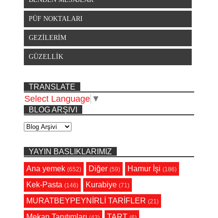
PÜF NOKTALARI
GEZİLERİM
GÜZELLİK
TRANSLATE
Select Language
▼
BLOG ARŞIVI
YAYIN BASLIKLARIMIZ
Ana yemek
Diğer
Hamur İşi
(652)
(59)
(186)
Kek-Pasta
Kurabiye
(146)
(71)
MURATBEYPEYNİRLİ TARİFLER
(21)
Mekan Tanıtımları
TART
(43)
(6)