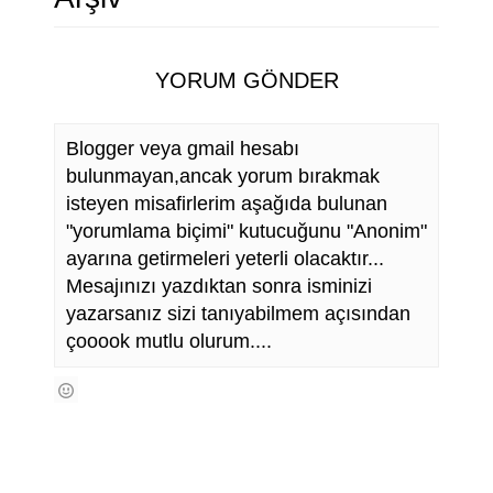
PORTAK
E
LLI KEK
PIRA
N
YORUM GÖNDER
SA
TAVA
İ
Blogger veya gmail hesabı
bulunmayan,ancak yorum bırakmak
L
isteyen misafirlerim aşağıda bulunan
"yorumlama biçimi" kutucuğunu "Anonim"
E
ayarına getirmeleri yeterli olacaktır...
Mesajınızı yazdıktan sonra isminizi
R
yazarsanız sizi tanıyabilmem açısından
çooook mutlu olurum....