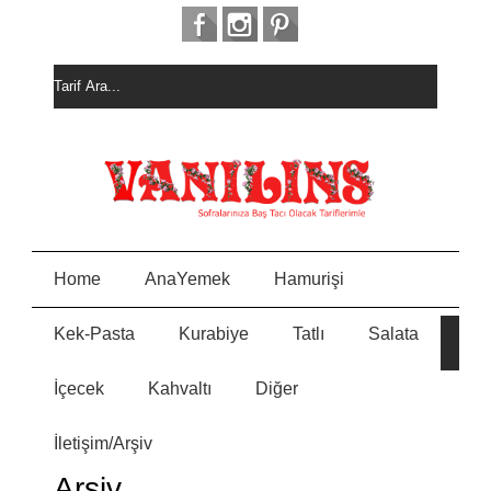
Home
AnaYemek
Hamurişi
Kek-Pasta
Kurabiye
Tatlı
Salata
HURM
E
ALI
KEK
İçecek
Kahvaltı
Diğer
MEYVEL
N
PASTASI
İletişim/Arşiv
MİSKET
Y
KURABİ
Arşiv