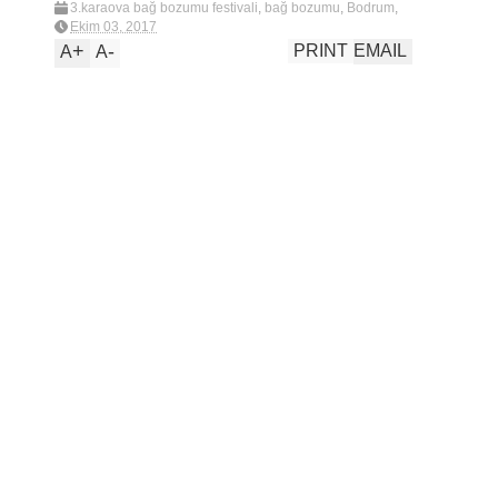
3.karaova bağ bozumu festivali
,
bağ bozumu
,
Bodrum
,
festival
,
karaova
,
karaova bağ bozumu
,
Katıldığım
Ekim 03, 2017
etkinlikler
,
katıldığım festivaller
,
new
,
üzüm
+
-
PRINT
EMAIL
A
A