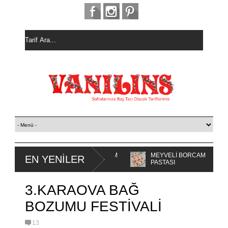
HURM
MEYVELİ BORCAM
MİSKET
EN YENİLER
ALI
PASTASI
KURABİYE
KEK
3.KARAOVA BAĞ
BOZUMU FESTİVALİ
13